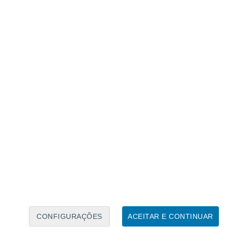
Calendário Lunar
Seg
Ter
Qua
Qui
Sex
Sáb
Domo
7
8
9
10
11
12
13
14
15
16
17
18
19
20
CONFIGURAÇÕES
ACEITAR E CONTINUAR