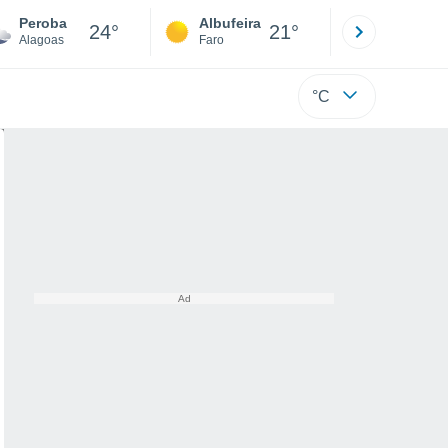
Peroba
Albufeira
Lisboa
24°
21°
Alagoas
Faro
Lisboa
°C