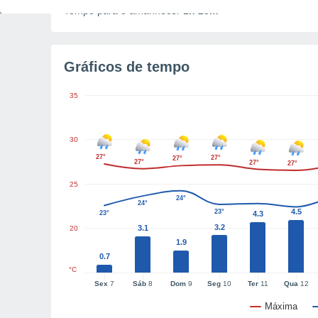
Tempo para o amanhecer
1h 20m
Gráficos de tempo
35
30
27°
27°
27°
27°
27°
27°
25
24°
24°
4.5
23°
23°
4.3
3.2
3.1
20
1.9
0.7
°C
Sex
7
Sáb
8
Dom
9
Seg
10
Ter
11
Qua
12
Máxima