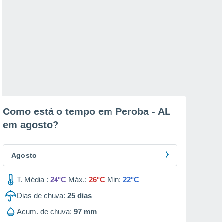
Como está o tempo em Peroba - AL
em
agosto
?
Agosto
T. Média :
24°C
Máx.:
26°C
Min:
22°C
Dias de chuva:
25
dias
Acum. de chuva:
97 mm