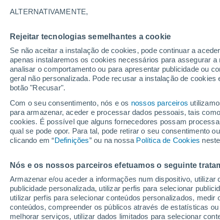
24°
ALTERNATIVAMENTE,
Rejeitar tecnologias semelhantes a cookie
Lua mingu
Se não aceitar a instalação de cookies, pode continuar a acede
Iluminada
Sensação de 23°
apenas instalaremos os cookies necessários para assegurar a 
analisar o comportamento ou para apresentar publicidade ou co
geral não personalizada. Pode recusar a instalação de cookies 
botão "Recusar".
Última hora
Aviso amarelo de tempo quente neste distrito:
Com o seu consentimento, nós e os
nossos parceiros
utilizamo
39 ºC e noites tropicais; saiba até quando
para armazenar, aceder e processar dados pessoais, tais como a
cookies. É possível que alguns fornecedores possam processa
O Tempo 1 - 7 Dias
Atualidade
Mapas de chuva
R
qual se pode opor. Para tal, pode retirar o seu consentimento 
clicando em “
Definições
” ou na nossa
Política de Cookies
neste
Nós e os nossos parceiros efetuamos o seguinte trata
Amanhã
Domingo
S
Hoje
Armazenar e/ou aceder a informações num dispositivo, utilizar da
8 Ago.
9 Ago.
7 Ago.
publicidade personalizada, utilizar perfis para selecionar public
utilizar perfis para selecionar conteúdos personalizados, med
conteúdos, compreender os públicos através de estatísticas ou
melhorar serviços, utilizar dados limitados para selecionar cont
70%
70%
50%