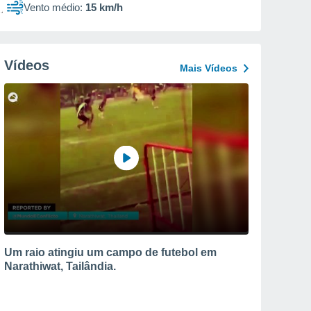
Vento médio:
15 km/h
Vídeos
Mais Vídeos
Um raio atingiu um campo de futebol em
Narathiwat, Tailândia.