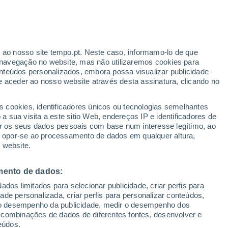
ante
r ao nosso site tempo.pt. Neste caso, informamo-lo de que
:
33%
navegação no website, mas não utilizaremos cookies para
nteúdos personalizados, embora possa visualizar publicidade
e aceder ao nosso website através desta assinatura, clicando no
 até
s cookies, identificadores únicos ou tecnologias semelhantes
 sua visita a este sitio Web, endereços IP e identificadores de
r os seus dados pessoais com base num interesse legítimo, ao
adar de Chuva
Satélites
Modelos
ou opor-se ao processamento de dados em qualquer altura,
 website.
mento de dados:
egunda
Terça
Quarta
Quinta
dos limitados para selecionar publicidade, criar perfis para
10 Ago.
11 Ago.
12 Ago.
13 Ago.
idade personalizada, criar perfis para personalizar conteúdos,
ir o desempenho da publicidade, medir o desempenho dos
 combinações de dados de diferentes fontes, desenvolver e
eúdos.
90%
90%
90%
70%