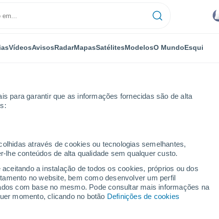
ias
Vídeos
Avisos
Radar
Mapas
Satélites
Modelos
O Mundo
Esqui
is para garantir que as informações fornecidas são de alta
s:
ecolhidas através de cookies ou tecnologias semelhantes,
er-lhe conteúdos de alta qualidade sem qualquer custo.
e aceitando a instalação de todos os cookies, próprios ou dos
rtamento no website, bem como desenvolver um perfil
...
lizados com base no mesmo. Pode consultar mais informações na
lquer momento, clicando no botão
Definições de cookies
Por horas
Chuva fraca nas próximas horas