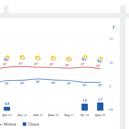
15
10
27°
27°
27°
27°
27°
27°
27°
24°
24°
23°
23°
23°
23°
23°
5
1.7
1.5
0.8
mm
Qui
13
Sex
14
Sáb
15
Dom
16
Seg
17
Ter
18
Qua
19
Mínima
Chuva