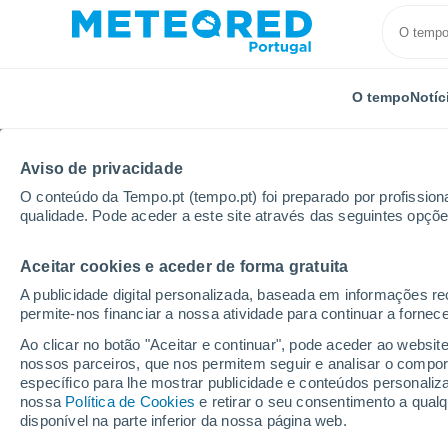
O tempo
Notíc
Aviso de privacidade
O conteúdo da Tempo.pt (tempo.pt) foi preparado por profissiona
qualidade. Pode aceder a este site através das seguintes opçõe
Aceitar cookies e aceder de forma gratuita
Início
Brasil
Estado de Alagoas
Peroba
A publicidade digital personalizada, baseada em informações r
permite-nos financiar a nossa atividade para continuar a fornec
Tempo em Peroba - AL
Ao clicar no botão "Aceitar e continuar", pode aceder ao websit
nossos parceiros, que nos permitem seguir e analisar o compo
03:51
Sexta
específico para lhe mostrar publicidade e conteúdos persona
nossa
Política de Cookies
e retirar o seu consentimento a qua
disponível na parte inferior da nossa página web.
Nuvens dispersas