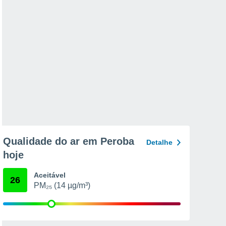
Qualidade do ar em Peroba
Detalhe
hoje
Aceitável
26
PM₂₅ (14 µg/m³)