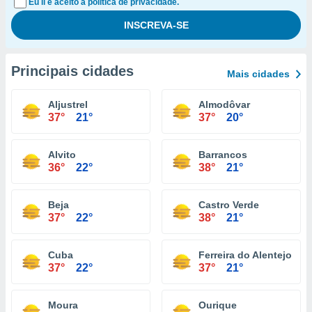
Eu li e aceito a política de privacidade.
Principais cidades
Mais cidades
Aljustrel
Almodôvar
37°
21°
37°
20°
Alvito
Barrancos
36°
22°
38°
21°
Beja
Castro Verde
37°
22°
38°
21°
Cuba
Ferreira do Alentejo
37°
22°
37°
21°
Moura
Ourique