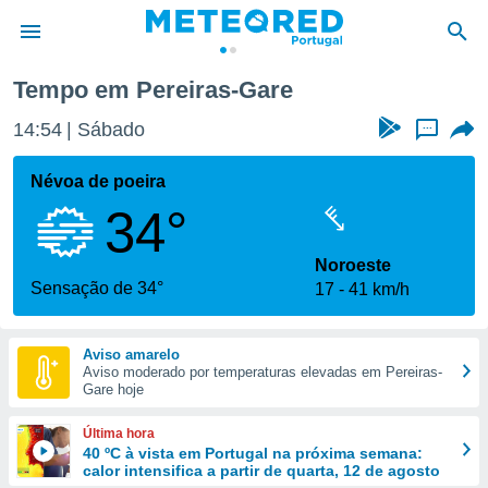
Tempo em Pereiras-Gare
de
14:54
Sábado
...
 da
empo.pt) foi
Névoa de poeira
or
34°
is para
e as
 fornecidas
Noroeste
 qualidade.
Sensação de 34°
17
41 km/h
r a este
s das
opções:
Aviso amarelo
Aviso moderado por temperaturas elevadas em Pereiras-
ookies e
Gare hoje
 forma
Última hora
e digital
40 ºC à vista em Portugal na próxima semana:
calor intensifica a partir de quarta, 12 de agosto
da,