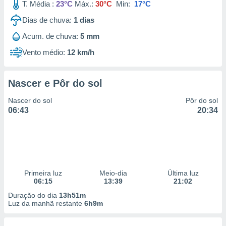
T. Média :
23°C
Máx.:
30°C
Min:
17°C
Dias de chuva:
1
dias
Acum. de chuva:
5 mm
Vento médio:
12 km/h
Nascer e Pôr do sol
Nascer do sol
Pôr do sol
06:43
20:34
Primeira luz
Meio-dia
Última luz
06:15
13:39
21:02
Duração do dia
13h51m
Luz da manhã restante
6h9m