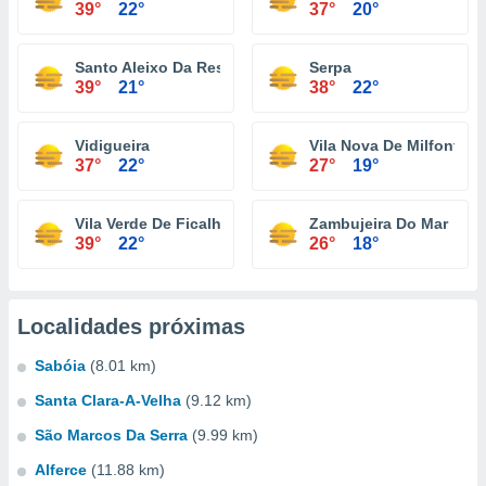
39°
22°
37°
20°
Santo Aleixo Da Restauração
Serpa
39°
21°
38°
22°
Vidigueira
Vila Nova De Milfontes
37°
22°
27°
19°
Vila Verde De Ficalho
Zambujeira Do Mar
39°
22°
26°
18°
Localidades próximas
Sabóia
(8.01 km)
Santa Clara-A-Velha
(9.12 km)
São Marcos Da Serra
(9.99 km)
Alferce
(11.88 km)