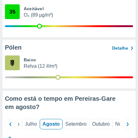
conteúdos.
Aceitável
35
O₃ (89 µg/m³)
ção
ão através
de
,
 e
Pólen
Detalhe
dos,
Baixo
publicidade
Relva (12 #/m³)
s, estudos
a e
mento de
ossos 1199
Como está o tempo em Pereiras-Gare
eiros
em
agosto
?
o
Junho
Julho
Agosto
Setembro
Outubro
Novembro