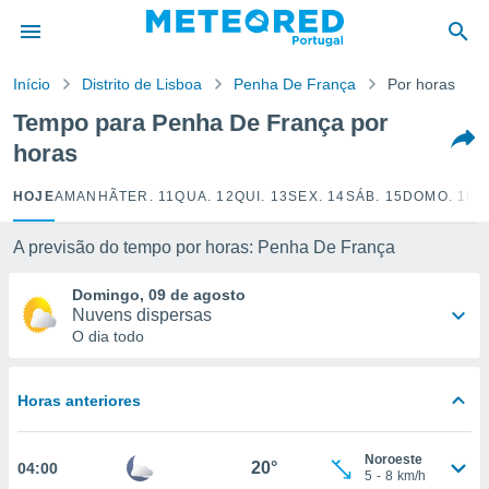
de
Início
Distrito de Lisboa
Penha De França
Por horas
 da
empo.pt) foi
Tempo para Penha De França por
or
horas
is para
e as
 fornecidas
HOJE
AMANHÃ
TER. 11
QUA. 12
QUI. 13
SEX. 14
SÁB. 15
DOMO. 16
S
 qualidade.
r a este
A previsão do tempo por horas: Penha De França
s das
opções:
Domingo, 09 de agosto
Nuvens dispersas
ookies e
O dia todo
 forma
e digital
Horas anteriores
da,
m
 recolhidas
Noroeste
20°
04:00
cookies ou
5
-
8
km/h