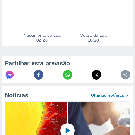
selecionar
a, criar
personalizar
tilizar
selecionar
Nascimento da Lua
Ocaso da Lua
02:28
18:28
dos, medir
nho da
, medir o
o dos
Partilhar esta previsão
r os
ravés de
s ou
s de dados
Notícias
Últimas notícias
es fontes,
 e melhorar
ilizar dados
ara
conteúdos.
ção