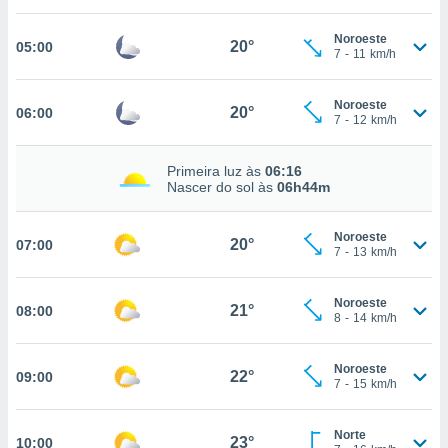
, permite-
Noroeste
ar a nossa
20°
05:00
7
-
11
km/h
ara
ACEITAR
 fornecer-
E
os de alta
Noroeste
CONTINUAR
20°
06:00
sem
7
-
12
km/h
sto.
CONFIGURAÇÕES
o botão
Primeira luz às
06:16
Nascer do sol às
06h44m
ontinuar",
r ao
itando a
Noroeste
20°
07:00
de todos os
7
-
13
km/h
óprios ou
parceiros,
rmitem
Noroeste
21°
08:00
8
-
14
km/h
lisar o
nto no
em como
Noroeste
22°
09:00
 um perfil
7
-
15
km/h
para lhe
licidade e
Norte
23°
10:00