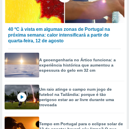
ão através
de
,
 e
40 ºC à vista em algumas zonas de Portugal na
próxima semana: calor intensificará a partir de
dos,
quarta-feira, 12 de agosto
publicidade
s, estudos
a e
mento de
A geoengenharia no Ártico funciona: a
experiência histórica que aumentou a
espessura do gelo em 32 cm
ossos 1199
eiros
Um raio atinge o campo num jogo de
futebol na Tailândia: porque é tão
perigoso estar ao ar livre durante uma
trovoada
Tempo em Portugal para o eclipse solar de