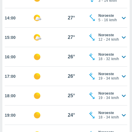
3
-
14
km/h
osso site
este caso,
lo de que
Noroeste
27°
14:00
talaremos
5
-
16
km/h
s para
Noroeste
a navegação
27°
15:00
12
-
24
km/h
, mas não
s cookies
ar o
Noroeste
26°
16:00
nto ou
18
-
32
km/h
ntar
 ou
Noroeste
26°
17:00
19
-
34
km/h
dos,
ssa
ublicidade
Noroeste
25°
18:00
19
-
34
km/h
ada. Pode
nstalação de
Noroeste
ceder ao
24°
19:00
18
-
34
km/h
ite através
atura,
 botão