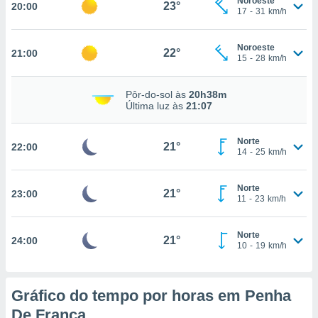
Noroeste
23°
20:00
17
-
31
km/h
nto, nós e
Noroeste
22°
21:00
15
-
28
km/h
arceiros
cookies,
ores únicos
Pôr-do-sol às
20h38m
ias
Última luz às
21:07
s para
 aceder e
dados
Norte
21°
22:00
14
-
25
km/h
ais como a
 este sitio
eços IP e
Norte
21°
23:00
ores de
11
-
23
km/h
possível
es possam
Norte
21°
24:00
10
-
19
km/h
os seus
oais com
nteresse
o qual se
Gráfico do tempo por horas em Penha
ara tal,
De França
 o seu