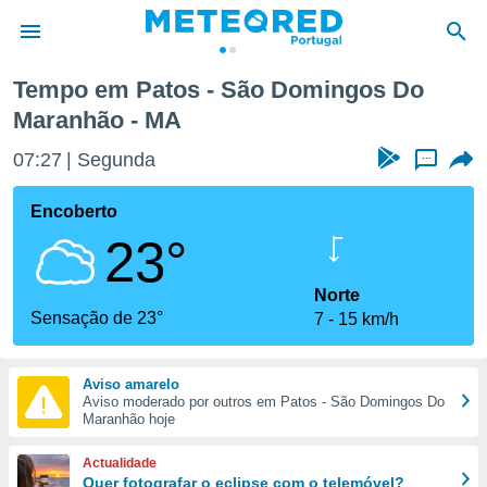
Do Maranhão
Tempo em Patos - São Domingos Do
Maranhão - MA
de
 da
07:27
Segunda
...
empo.pt) foi
or
Encoberto
is para
e as
23°
 fornecidas
 qualidade.
Norte
r a este
Sensação de 23°
s das
7
15 km/h
opções:
ookies e
Aviso amarelo
 forma
Aviso moderado por outros em Patos - São Domingos Do
Maranhão hoje
e digital
Actualidade
da,
Quer fotografar o eclipse com o telemóvel?