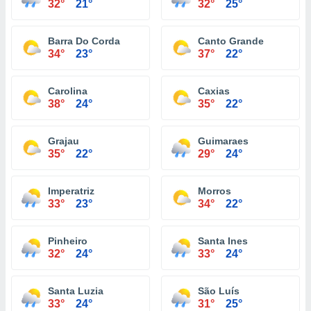
32°
21°
32°
25°
Barra Do Corda
Canto Grande
34°
23°
37°
22°
Carolina
Caxias
38°
24°
35°
22°
Grajau
Guimaraes
35°
22°
29°
24°
Imperatriz
Morros
33°
23°
34°
22°
Pinheiro
Santa Ines
32°
24°
33°
24°
Santa Luzia
São Luís
33°
24°
31°
25°