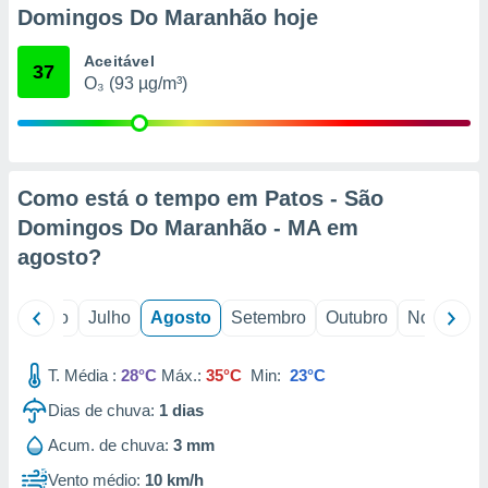
conteúdos.
Domingos Do Maranhão hoje
ção
Aceitável
37
O₃ (93 µg/m³)
ão através
de
,
 e
Como está o tempo em Patos - São
dos,
publicidade
Domingos Do Maranhão - MA em
s, estudos
agosto
?
a e
mento de
o
Junho
Julho
Agosto
Setembro
Outubro
Novembro
ossos 1199
eiros
T. Média :
28°C
Máx.:
35°C
Min:
23°C
Dias de chuva:
1
dias
Acum. de chuva:
3 mm
Vento médio:
10 km/h