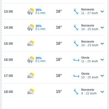
, permite-
Noroeste
30%
ar a nossa
16°
13:00
0.1 mm
11
-
27
km/h
ara
ACEITAR
 fornecer-
E
os de alta
Noroeste
30%
CONTINUAR
16°
14:00
0.1 mm
sem
10
-
25
km/h
sto.
CONFIGURAÇÕES
o botão
Noroeste
16°
15:00
10
-
23
km/h
ontinuar",
r ao
itando a
Oeste
30%
16°
16:00
de todos os
0.1 mm
11
-
25
km/h
óprios ou
parceiros,
rmitem
Oeste
16°
17:00
10
-
25
km/h
lisar o
nto no
em como
Noroeste
15°
18:00
 um perfil
9
-
22
km/h
para lhe
licidade e