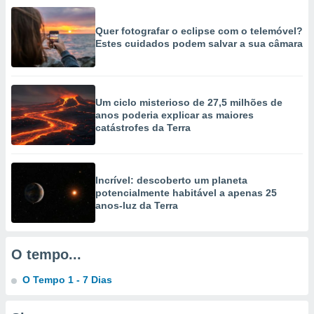
selecionar
Quer fotografar o eclipse com o telemóvel?
a, criar
Estes cuidados podem salvar a sua câmara
personalizar
tilizar
selecionar
dos, medir
Um ciclo misterioso de 27,5 milhões de
anos poderia explicar as maiores
nho da
catástrofes da Terra
, medir o
o dos
r os
Incrível: descoberto um planeta
ravés de
potencialmente habitável a apenas 25
s ou
anos-luz da Terra
s de dados
es fontes,
 e melhorar
ilizar dados
O tempo...
ara
conteúdos.
O Tempo 1 - 7 Dias
ção