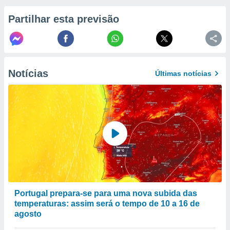
to ou opor-
essamento
Partilhar esta previsão
m qualquer
ando em “
 ou na
 Cookies
Notícias
Últimas notícias
te.
 nossos
s o
o de
e/ou aceder
ões num
utilizar
ados para
Portugal prepara-se para uma nova subida das
publicidade,
temperaturas: assim será o tempo de 10 a 16 de
 para
agosto
a, utilizar