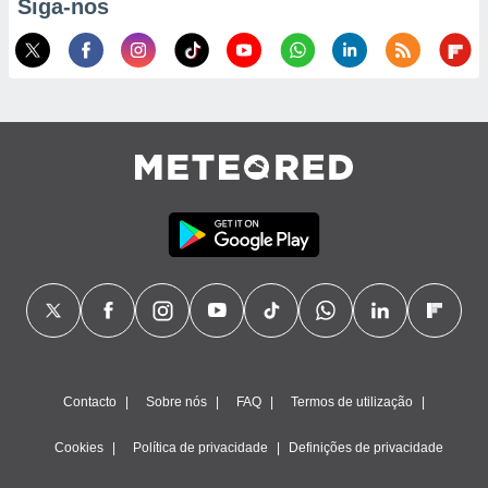
Siga-nos
ão através
de
,
 e
dos,
publicidade
s, estudos
a e
mento de
ossos 1199
eiros
Contacto
Sobre nós
FAQ
Termos de utilização
Cookies
Política de privacidade
Definições de privacidade