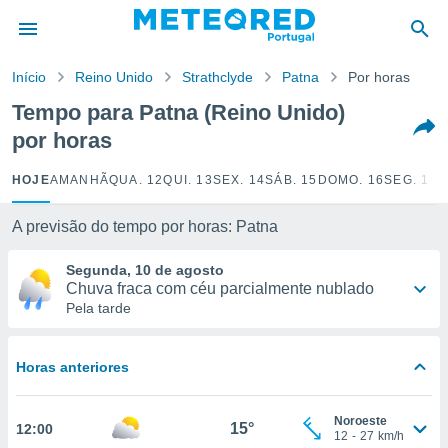
de
Início
Reino Unido
Strathclyde
Patna
Por horas
 da
empo.pt) foi
Tempo para Patna (Reino Unido)
or
por horas
is para
e as
 fornecidas
HOJE
AMANHÃ
QUA. 12
QUI. 13
SEX. 14
SÁB. 15
DOMO. 16
SEG. 17
T
 qualidade.
r a este
A previsão do tempo por horas: Patna
s das
opções:
Segunda, 10 de agosto
Chuva fraca com céu parcialmente nublado
ookies e
Pela tarde
 forma
e digital
Horas anteriores
da,
m
 recolhidas
Noroeste
15°
12:00
cookies ou
12
-
27
km/h