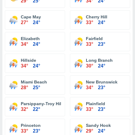
29°
25°
34°
24°
Cape May
Cherry Hill
27°
24°
33°
24°
Elizabeth
Fairfield
34°
24°
33°
23°
Hillside
Long Branch
34°
24°
30°
24°
Miami Beach
New Brunswick
28°
25°
34°
23°
Parsippany-Troy Hills
Plainfield
32°
22°
33°
23°
Princeton
Sandy Hook
33°
23°
29°
24°