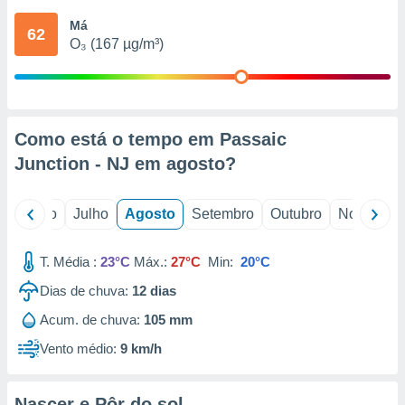
conteúdos.
Má
62
O₃ (167 µg/m³)
ção
ão através
de
,
 e
Como está o tempo em Passaic
Junction - NJ em
agosto
?
dos,
publicidade
s, estudos
o
Junho
Julho
Agosto
Setembro
Outubro
Novembro
a e
mento de
T. Média :
23°C
Máx.:
27°C
Min:
20°C
ossos 1199
Dias de chuva:
12
dias
eiros
Acum. de chuva:
105 mm
Vento médio:
9 km/h
Nascer e Pôr do sol