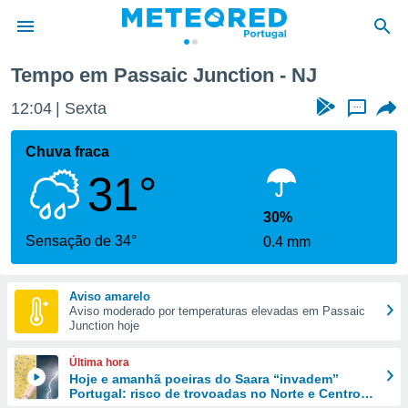
Tempo em Passaic Junction - NJ
de
12:04
Sexta
...
 da
empo.pt) foi
Chuva fraca
or
31°
is para
e as
 fornecidas
30%
 qualidade.
Sensação de 34°
0.4 mm
r a este
s das
opções:
Aviso amarelo
Aviso moderado por temperaturas elevadas em Passaic
ookies e
Junction hoje
 forma
Última hora
e digital
Hoje e amanhã poeiras do Saara “invadem”
Portugal: risco de trovoadas no Norte e Centro
da,