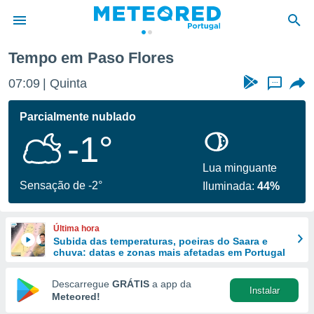
Tempo em Paso Flores
de
07:09
Quinta
...
 da
empo.pt) foi
Parcialmente nublado
or
-1°
is para
e as
 fornecidas
Lua minguante
 qualidade.
Sensação de -2°
Iluminada:
44%
r a este
s das
opções:
Última hora
Subida das temperaturas, poeiras do Saara e
ookies e
chuva: datas e zonas mais afetadas em Portugal
 forma
Descarregue
GRÁTIS
a app da
Instalar
e digital
Meteored!
da,