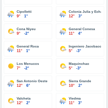
Cipolletti
Colonia Julia y Echarre
9°
1°
12°
3°
Cona Niyeu
General Conesa
9°
-2°
11°
4°
General Roca
Ingeniero Jacobacci
11°
1°
5°
-3°
Los Menucos
Maquinchao
7°
-2°
5°
-3°
San Antonio Oeste
Sierra Grande
12°
6°
10°
2°
Valcheta
Viedma
12°
2°
11°
3°