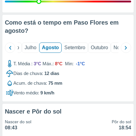
conteúdos.
ção
Como está o tempo em Paso Flores em
ão através
agosto
?
de
,
 e
o
Junho
Julho
Agosto
Setembro
Outubro
Novembro
dos,
publicidade
T. Média :
3°C
Máx.:
8°C
Min:
-1°C
s, estudos
Dias de chuva:
12
dias
a e
mento de
Acum. de chuva:
75 mm
Vento médio:
9 km/h
ossos 1199
eiros
Nascer e Pôr do sol
Nascer do sol
Pôr do sol
08:43
18:54