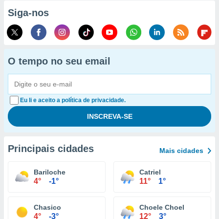
Siga-nos
O tempo no seu email
Eu li e aceito a política de privacidade.
Principais cidades
Mais cidades
Bariloche
Catriel
4°
-1°
11°
1°
Chasico
Choele Choel
4°
-3°
12°
3°