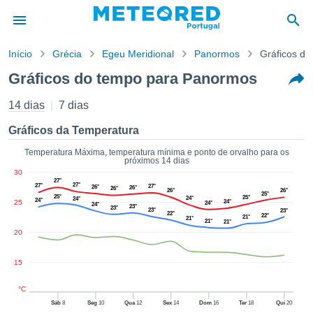
Início
Grécia
Egeu Meridional
Panormos
Gráficos de
o de
Gráficos do tempo para Panormos
cidade
eúdo da
14 dias
7 dias
empo.pt) foi
ado por
Gráficos da Temperatura
nais para
r que as
Temperatura Máxima, temperatura mínima e ponto de orvalho para os
próximos 14 dias
 fornecidas
30
 qualidade.
27°
27°
27°
27°
26°
26°
26°
er a este
26°
26°
25°
25°
25°
24°
24°
24°
25
24°
avés das
24°
24°
23°
23°
23°
23°
22°
s opções:
22°
21°
21°
21°
21°
20
cookies e
de forma
15
uita
ade digital
°C
lizada,
Sáb
8
Seg
10
Qua
12
Sex
14
Dom
16
Ter
18
Qui
20