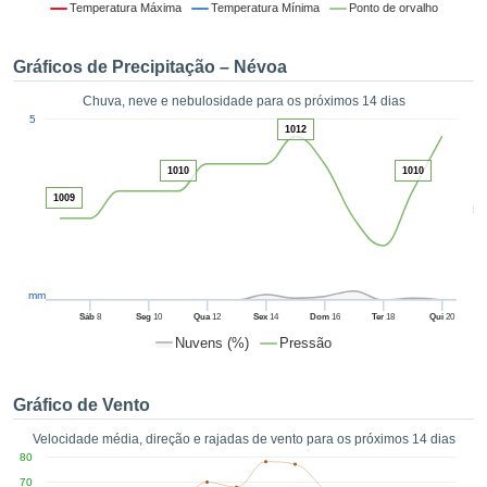
da em
Temperatura Máxima
Temperatura Mínima
Ponto de orvalho
 recolhidas
 cookies ou
Gráficos de Precipitação – Névoa
logias
s, permite-
Chuva, neve e nebulosidade para os próximos 14 dias
iar a nossa
1
5
de para
1012
ACEITAR
a fornecer-
E
dos de alta
1010
1010
CONTINUAR
ade sem
1009
5
r custo.
CONFIGURAÇÕES
 no botão
continuar",
eder ao
mm
ceitando a
Sáb
8
Seg
10
Qua
12
Sex
14
Dom
16
Ter
18
Qui
20
de todos os
Nuvens (%)
Pressão
róprios ou
 parceiros,
permitem
Gráfico de Vento
analisar o
mento no
Velocidade média, direção e rajadas de vento para os próximos 14 dias
 bem como
80
r um perfil
70