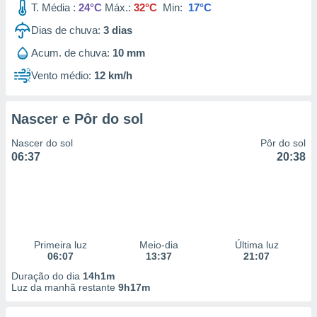
T. Média :
24°C
Máx.:
32°C
Min:
17°C
 para
Dias de chuva:
3
dias
a, utilizar
selecionar
Acum. de chuva:
10 mm
Vento médio:
12 km/h
a, criar
personalizar
tilizar
selecionar
Nascer e Pôr do sol
Nascer do sol
Pôr do sol
dos, medir
06:37
20:38
nho da
, medir o
o dos
r os
ravés de
s ou
Primeira luz
Meio-dia
Última luz
s de dados
06:07
13:37
21:07
es fontes,
Duração do dia
14h1m
 e melhorar
Luz da manhã restante
9h17m
ilizar dados
ara