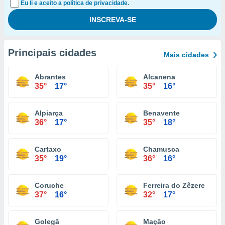
Eu li e aceito a política de privacidade.
Principais cidades
Mais cidades
Abrantes
Alcanena
35°
17°
35°
16°
Alpiarça
Benavente
36°
17°
35°
18°
Cartaxo
Chamusca
35°
19°
36°
16°
Coruche
Ferreira do Zêzere
37°
16°
32°
17°
Golegã
Mação