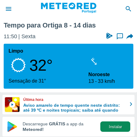
Tempo para Ortiga 8 - 14 dias
de
11:50
Sexta
...
 da
empo.pt) foi
Limpo
or
32°
is para
e as
 fornecidas
Noroeste
 qualidade.
Sensação de 31°
13
33 km/h
r a este
s das
opções:
Última hora
Aviso amarelo de tempo quente neste distrito:
ookies e
até 39 ºC e noites tropicais; saiba até quando
 forma
Descarregue
GRÁTIS
a app da
Instalar
e digital
Meteored!
da,