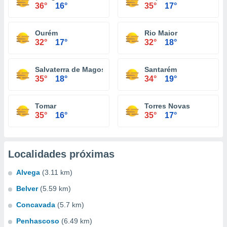
36°
16°
35°
17°
Ourém
Rio Maior
32°
17°
32°
18°
Salvaterra de Magos
Santarém
35°
18°
34°
19°
Tomar
Torres Novas
35°
16°
35°
17°
Localidades próximas
Alvega
(3.11 km)
Belver
(5.59 km)
Concavada
(5.7 km)
Penhascoso
(6.49 km)