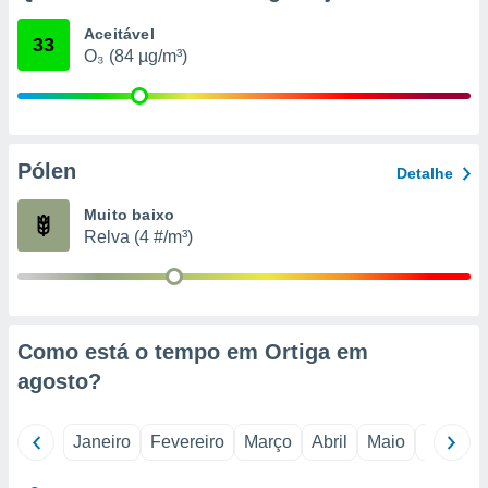
o qual se
Aceitável
ara tal,
33
O₃ (84 µg/m³)
 o seu
to ou opor-
essamento
m qualquer
ando em “
 ou na
Pólen
Detalhe
 Cookies
Muito baixo
te.
Relva (4 #/m³)
 nossos
s o
o de
Como está o tempo em Ortiga em
agosto
?
e/ou aceder
ões num
utilizar
Janeiro
Fevereiro
Março
Abril
Maio
Junho
ados para
publicidade,