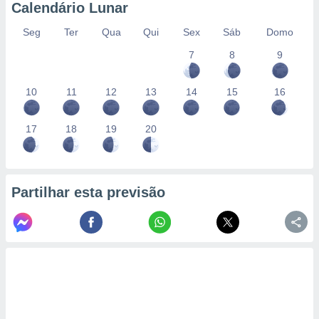
conteúdos.
Calendário Lunar
Seg
Ter
Qua
Qui
Sex
Sáb
Domo
ção
7
8
9
ão através
de
,
10
11
12
13
14
15
16
 e
17
18
19
20
dos,
publicidade
s, estudos
a e
mento de
Partilhar esta previsão
ossos 1199
eiros