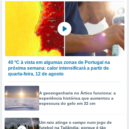
to ou opor-
essamento
m qualquer
ando em “
 ou na
 Cookies
te.
 nossos
40 ºC à vista em algumas zonas de Portugal na
s o
próxima semana: calor intensificará a partir de
quarta-feira, 12 de agosto
o de
e/ou aceder
A geoengenharia no Ártico funciona: a
ões num
experiência histórica que aumentou a
utilizar
espessura do gelo em 32 cm
ados para
publicidade,
 para
Um raio atinge o campo num jogo de
a, utilizar
futebol na Tailândia: porque é tão