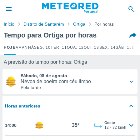
de
Início
Distrito de Santarém
Ortiga
Por horas
 da
empo.pt) foi
Tempo para Ortiga por horas
or
is para
HOJE
AMANHÃ
SEG. 10
TER. 11
QUA. 12
QUI. 13
SEX. 14
SÁB. 15
DOM
e as
 fornecidas
 qualidade.
A previsão do tempo por horas: Ortiga
r a este
s das
Sábado, 08 de agosto
opções:
Névoa de poeira com céu limpo
Pela tarde
ookies e
 forma
Horas anteriores
e digital
da,
Oeste
m
35°
14:00
12
-
32
km/h
 recolhidas
cookies ou