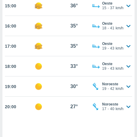
Oeste
36°
15:00
, permite-
15
-
37
km/h
ar a nossa
ara
ACEITAR
Oeste
 fornecer-
35°
16:00
E
18
-
41
km/h
os de alta
CONTINUAR
sem
sto.
Oeste
35°
17:00
CONFIGURAÇÕES
19
-
43
km/h
o botão
ontinuar",
r ao
Oeste
33°
18:00
19
-
43
km/h
itando a
de todos os
óprios ou
Noroeste
30°
19:00
parceiros,
19
-
42
km/h
rmitem
lisar o
nto no
Noroeste
27°
20:00
17
-
40
km/h
em como
 um perfil
para lhe
licidade e