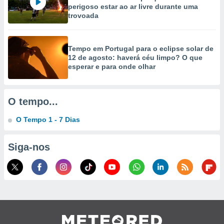
selecionar
perigoso estar ao ar livre durante uma
trovoada
a, criar
personalizar
tilizar
Tempo em Portugal para o eclipse solar de
selecionar
12 de agosto: haverá céu limpo? O que
esperar e para onde olhar
dos, medir
nho da
, medir o
O tempo...
o dos
O Tempo 1 - 7 Dias
r os
ravés de
s ou
Siga-nos
s de dados
es fontes,
 e melhorar
ilizar dados
ara
conteúdos.
ção