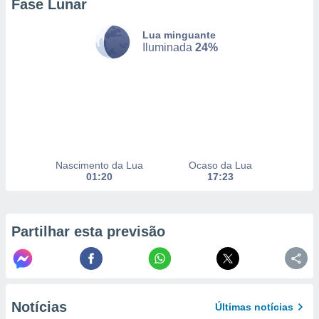
Fase Lunar
Lua minguante
nto, nós e
Iluminada
24%
arceiros
cookies,
ores únicos
ias
s para
 aceder e
dados
ais como a
Nascimento da Lua
Ocaso da Lua
 este sitio
01:20
17:23
eços IP e
ores de
possível
Partilhar esta previsão
es possam
os seus
oais com
nteresse
o qual se
ara tal,
Notícias
Últimas notícias
 o seu