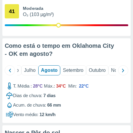
conteúdos.
Moderada
41
O₃ (103 µg/m³)
ção
ão através
de
,
 e
Como está o tempo em Oklahoma City
- OK em
agosto
?
dos,
publicidade
s, estudos
o
Junho
Julho
Agosto
Setembro
Outubro
Novembro
a e
mento de
T. Média :
28°C
Máx.:
34°C
Min:
22°C
ossos 1199
Dias de chuva:
7
dias
eiros
Acum. de chuva:
66 mm
Vento médio:
12 km/h
Nascer e Pôr do sol