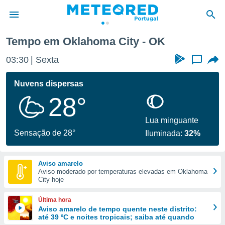
Tempo em Oklahoma City - OK
de
03:30
Sexta
...
 da
empo.pt) foi
Nuvens dispersas
or
28°
is para
e as
 fornecidas
Lua minguante
 qualidade.
Sensação de 28°
Iluminada:
32%
r a este
s das
opções:
Aviso amarelo
Aviso moderado por temperaturas elevadas em Oklahoma
ookies e
City hoje
 forma
Última hora
e digital
Aviso amarelo de tempo quente neste distrito:
até 39 ºC e noites tropicais; saiba até quando
da,