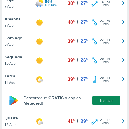
50%
para lhe
16
-
38
38°
/
27°
0.3 mm
km/h
7 Ago.
licidade e
ados com
Amanhã
23
-
50
40°
/
27°
esmo. Pode
km/h
8 Ago.
ais
s na nossa
Domingo
22
-
44
 Cookies
e
39°
/
25°
km/h
9 Ago.
u
nto a
omento,
Segunda
20
-
46
39°
/
26°
 botão
km/h
10 Ago.
de cookies
na parte
Terça
20
-
44
nossa
39°
/
27°
km/h
11 Ago.
.
IVAMENTE,
Descarregue
GRÁTIS
a app da
Instalar
Meteored!
as
tes a
Quarta
21
-
47
41°
/
29°
km/h
12 Ago.