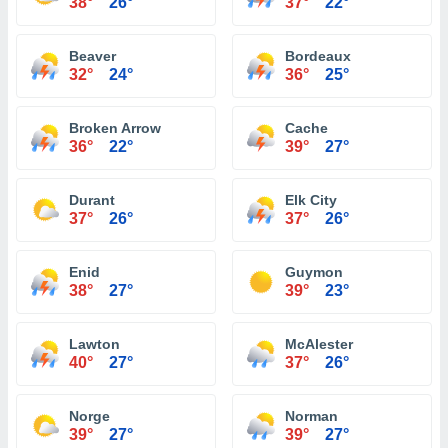
38°
26°
37°
22°
Beaver
Bordeaux
32°
24°
36°
25°
Broken Arrow
Cache
36°
22°
39°
27°
Durant
Elk City
37°
26°
37°
26°
Enid
Guymon
38°
27°
39°
23°
Lawton
McAlester
40°
27°
37°
26°
Norge
Norman
39°
27°
39°
27°