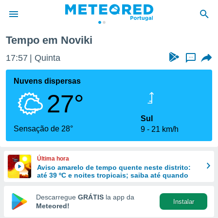
Tempo em Noviki
de
17:57
Quinta
...
 da
empo.pt) foi
Nuvens dispersas
or
27°
is para
e as
 fornecidas
Sul
 qualidade.
Sensação de 28°
9
21 km/h
r a este
s das
opções:
Última hora
Aviso amarelo de tempo quente neste distrito:
ookies e
até 39 ºC e noites tropicais; saiba até quando
 forma
Descarregue
GRÁTIS
la app da
Instalar
e digital
Meteored!
da,