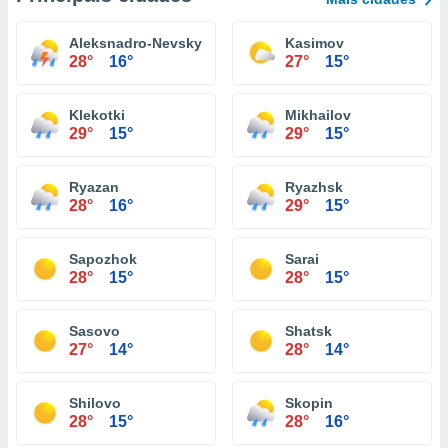
Aleksnadro-Nevsky
Kasimov
28°
16°
27°
15°
Klekotki
Mikhailov
29°
15°
29°
15°
Ryazan
Ryazhsk
28°
16°
29°
15°
Sapozhok
Sarai
28°
15°
28°
15°
Sasovo
Shatsk
27°
14°
28°
14°
Shilovo
Skopin
28°
15°
28°
16°