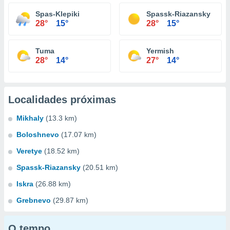
Spas-Klepiki
Spassk-Riazansky
28°
15°
28°
15°
Tuma
Yermish
28°
14°
27°
14°
Localidades próximas
Mikhaly
(13.3 km)
Boloshnevo
(17.07 km)
Veretye
(18.52 km)
Spassk-Riazansky
(20.51 km)
Iskra
(26.88 km)
Grebnevo
(29.87 km)
O tempo...