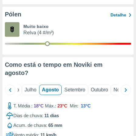
conteúdos.
Pólen
Detalhe
ção
Muito baixo
ão através
Relva (4 #/m³)
de
,
 e
dos,
publicidade
Como está o tempo em Noviki em
s, estudos
agosto
?
a e
mento de
o
Junho
Julho
Agosto
Setembro
Outubro
Novembro
ossos 1199
eiros
T. Média :
18°C
Máx.:
23°C
Min:
13°C
Dias de chuva:
11
dias
Acum. de chuva:
65 mm
Vento médio:
11 km/h