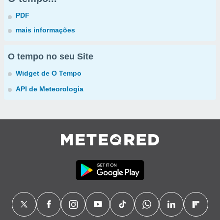
PDF
mais informações
O tempo no seu Site
Widget de O Tempo
API de Meteorologia