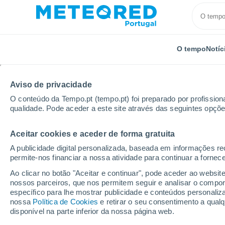
O tempo
Notíc
TODOS
ATUALIDADE
CIÊNCIA
PREVISÃO
ASTRON
Aviso de privacidade
O conteúdo da Tempo.pt (tempo.pt) foi preparado por profissiona
qualidade. Pode aceder a este site através das seguintes opçõe
Aceitar cookies e aceder de forma gratuita
A publicidade digital personalizada, baseada em informações r
permite-nos financiar a nossa atividade para continuar a fornec
Início
Notícias
Plantas
Plante-as no solo antes
Ao clicar no botão "Aceitar e continuar", pode aceder ao websit
nossos parceiros, que nos permitem seguir e analisar o compo
específico para lhe mostrar publicidade e conteúdos persona
Plante-as no solo ant
nossa
Política de Cookies
e retirar o seu consentimento a qua
disponível na parte inferior da nossa página web.
plantas perenes para 