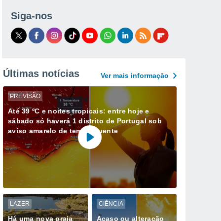
Siga-nos
Últimas notícias
Ver mais informaçāo
PREVISÃO
Até 39 ºC e noites tropicais: entre hoje e
sábado só haverá 1 distrito de Portugal sob
aviso amarelo de tempo quente
LAZER
CIÊNCIA
Há uma nova praia
Acaso ou alteração