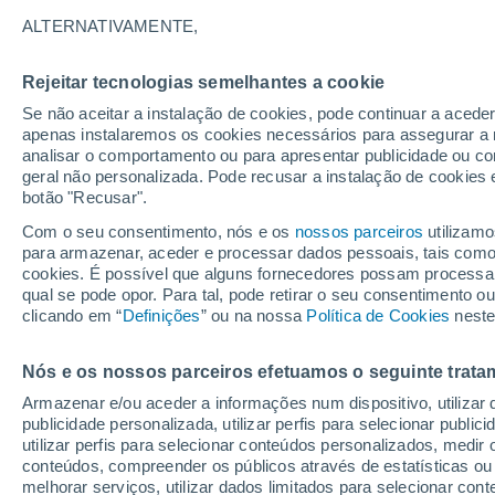
ALTERNATIVAMENTE,
Prepare-se para calçar as luvas de ja
sensacionais para ter flores vibrante
Rejeitar tecnologias semelhantes a cookie
Se não aceitar a instalação de cookies, pode continuar a acede
apenas instalaremos os cookies necessários para assegurar a 
analisar o comportamento ou para apresentar publicidade ou co
geral não personalizada. Pode recusar a instalação de cookies 
botão "Recusar".
Com o seu consentimento, nós e os
nossos parceiros
utilizamo
para armazenar, aceder e processar dados pessoais, tais como a
cookies. É possível que alguns fornecedores possam processa
qual se pode opor. Para tal, pode retirar o seu consentimento 
clicando em “
Definições
” ou na nossa
Política de Cookies
neste
Nós e os nossos parceiros efetuamos o seguinte trata
Armazenar e/ou aceder a informações num dispositivo, utilizar da
publicidade personalizada, utilizar perfis para selecionar public
utilizar perfis para selecionar conteúdos personalizados, med
conteúdos, compreender os públicos através de estatísticas ou
melhorar serviços, utilizar dados limitados para selecionar cont