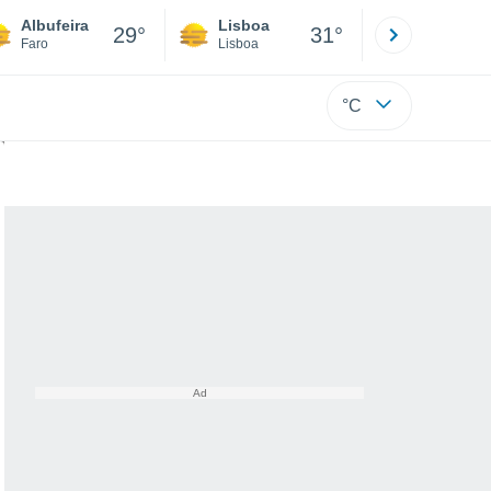
Albufeira
Lisboa
Porto
29°
31°
Faro
Lisboa
Porto
°C