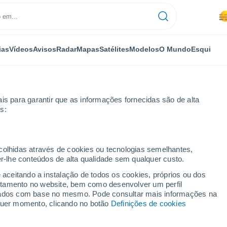
ias
Vídeos
Avisos
Radar
Mapas
Satélites
Modelos
O Mundo
Esqui
OMIA
PLANTAS
LAZER
is para garantir que as informações fornecidas são de alta
s:
ecolhidas através de cookies ou tecnologias semelhantes,
er-lhe conteúdos de alta qualidade sem qualquer custo.
 da geada chegar: cinco plantas perenes para plantar em outubro
e aceitando a instalação de todos os cookies, próprios ou dos
rtamento no website, bem como desenvolver um perfil
lizados com base no mesmo. Pode consultar mais informações na
es da geada chegar: cinco
lquer momento, clicando no botão
Definições de cookies
plantar em outubro