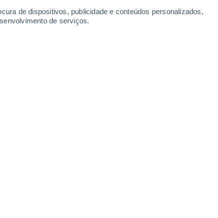
ocura de dispositivos, publicidade e conteúdos personalizados,
esenvolvimento de serviços.
ração em forma de globo, que acrescenta um toque extra de
5 13:03
5 min
 para criar um jardim colorido e mágico
 Bem,
está na hora de ir ao centro de
e bolbos para plantar este outono
.
 versáteis e favoráveis aos polinizadores,
 selvagem, de cascalho, costeiros e/ou de