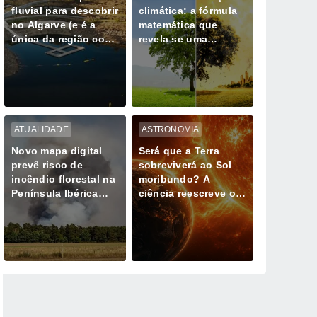
fluvial para descobrir
climática: a fórmula
no Algarve (e é a
matemática que
única da região com
revela se uma
Bandeira Azul)
tempestade extrema
já não é natural
ATUALIDADE
ASTRONOMIA
Novo mapa digital
Será que a Terra
prevê risco de
sobreviverá ao Sol
incêndio florestal na
moribundo? A
Península Ibérica
ciência reescreve o
durante ondas de
último dia do nosso
calor
planeta