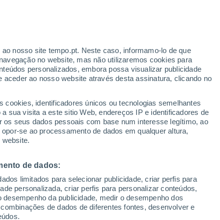
rdinagem e plantar algumas plantas
s na primavera e no verão de 2026!
r ao nosso site tempo.pt. Neste caso, informamo-lo de que
navegação no website, mas não utilizaremos cookies para
nteúdos personalizados, embora possa visualizar publicidade
e aceder ao nosso website através desta assinatura, clicando no
s cookies, identificadores únicos ou tecnologias semelhantes
 sua visita a este sitio Web, endereços IP e identificadores de
r os seus dados pessoais com base num interesse legítimo, ao
ou opor-se ao processamento de dados em qualquer altura,
 website.
mento de dados:
dos limitados para selecionar publicidade, criar perfis para
idade personalizada, criar perfis para personalizar conteúdos,
ir o desempenho da publicidade, medir o desempenho dos
 combinações de dados de diferentes fontes, desenvolver e
eúdos.