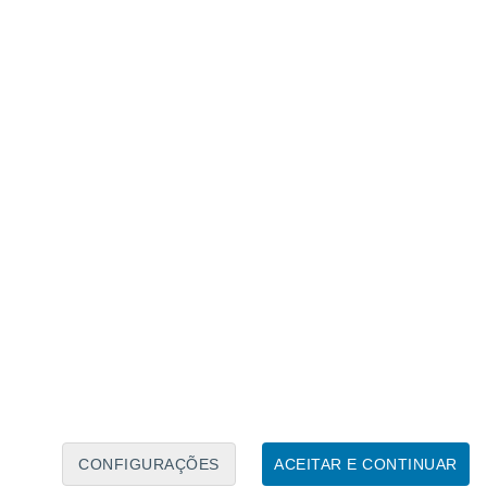
(
P. lactiflora
), é um membro da família
s flores generosas e perfumadas que
cio do verão.
As peónias conferem
ordaduras mistas ou como exemplares
dim
. Crescem melhor em
pleno sol e solo
-de-natal, a plantação de
P. lactiflora
no
orável das raízes, proporcionando uma base
a primavera até ao início do verão (maio a
CONFIGURAÇÕES
ACEITAR E CONTINUAR