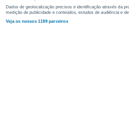
Dados de geolocalização precisos e identificação através da pr
medição de publicidade e conteúdos, estudos de audiência e d
Veja os nossos 1199 parceiros
As espécies de Allium e Echinops oferecem uma bela flo
interesse a canteiros de flores mistas. Crédito:
Pixabay
Stephanie Leonida
14/10/202
Meteored Reino Unido
Já está ansioso por preparar o terreno
para a primavera e o verão de 2026?
jardinagem e colher algumas raízes 
Exploraremos algumas plantas perenes
ideais para jardins de campo, de vida
flores de corte.