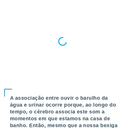
ite através
atura,
 botão
nto, nós e
arceiros
cookies,
ores únicos
ias
s para
 aceder e
dados
ais como a
 este sitio
eços IP e
ores de
A associação entre ouvir o barulho da
possível
água e urinar ocorre porque, ao longo do
es possam
tempo, o cérebro associa este som a
os seus
momentos em que estamos na casa de
oais com
banho. Então, mesmo que a nossa bexiga
nteresse