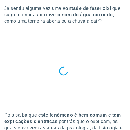
para lhe
licidade e
Já sentiu alguma vez uma
vontade de fazer xixi
que
surge do nada
ao ouvir o som de água corrente
,
ados com
como uma torneira aberta ou a chuva a cair?
esmo. Pode
ais
s na nossa
 Cookies
e
u
nto a
omento,
 botão
de cookies
na parte
nossa
.
IVAMENTE,
as
Pois saiba que
este fenómeno é bem comum e tem
tes a
explicações científicas
por trás que o explicam, as
quais envolvem as áreas da psicologia, da fisiologia e