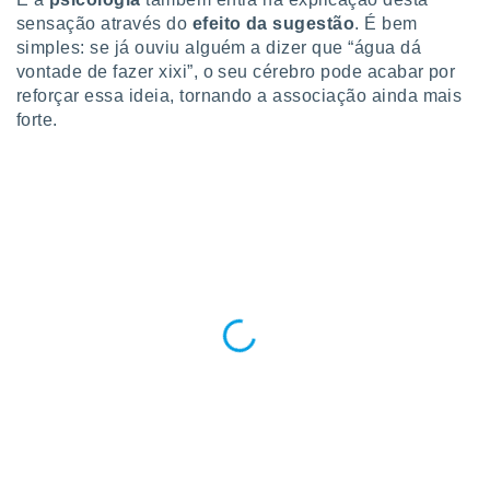
conteúdos.
sensação através do
efeito da sugestão
. É bem
simples: se já ouviu alguém a dizer que “água dá
ção
vontade de fazer xixi”, o seu cérebro pode acabar por
reforçar essa ideia, tornando a associação ainda mais
ão através
de
forte.
,
 e
dos,
publicidade
s, estudos
a e
mento de
ossos 1199
eiros