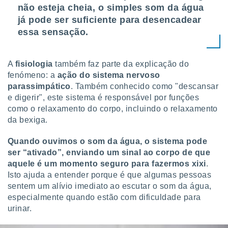
não esteja cheia, o simples som da água
o qual se
ara tal,
já pode ser suficiente para desencadear
 o seu
essa sensação.
to ou opor-
essamento
m qualquer
A
fisiologia
também faz parte da explicação do
ando em “
fenómeno: a
ação do sistema nervoso
 ou na
parassimpático
. Também conhecido como "descansar
 Cookies
e digerir", este sistema é responsável por funções
te.
como o relaxamento do corpo, incluindo o relaxamento
da bexiga.
 nossos
Quando ouvimos o som da água, o sistema pode
s o
ser “ativado”, enviando um sinal ao corpo de que
o de
aquele é um momento seguro para fazermos xixi
.
Isto ajuda a entender porque é que algumas pessoas
sentem um alívio imediato ao escutar o som da água,
e/ou aceder
ões num
especialmente quando estão com dificuldade para
utilizar
urinar.
ados para
publicidade,