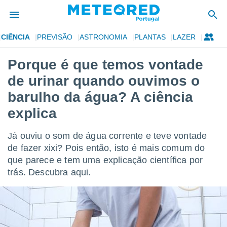
CIÊNCIA
PREVISÃO
ASTRONOMIA
PLANTAS
LAZER
de
Porque é que temos vontade
 da
de urinar quando ouvimos o
empo.pt) foi
or
barulho da água? A ciência
is para
explica
e as
 fornecidas
 qualidade.
Já ouviu o som de água corrente e teve vontade
r a este
de fazer xixi? Pois então, isto é mais comum do
s das
opções:
que parece e tem uma explicação científica por
trás. Descubra aqui.
ookies e
 forma
e digital
da,