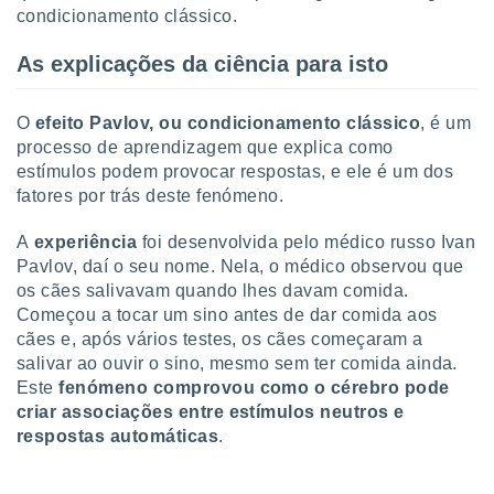
tar a
condicionamento clássico.
de cookies,
uar a
As explicações da ciência para isto
osso site
este caso,
lo de que
O
efeito Pavlov, ou condicionamento clássico
, é um
talaremos
processo de aprendizagem que explica como
estímulos podem provocar respostas, e ele é um dos
s para
a navegação
fatores por trás deste fenómeno.
, mas não
s cookies
A
experiência
foi desenvolvida pelo médico russo Ivan
ar o
Pavlov, daí o seu nome. Nela, o médico observou que
nto ou
os cães salivavam quando lhes davam comida.
ntar
Começou a tocar um sino antes de dar comida aos
 ou
cães e, após vários testes, os cães começaram a
dos,
salivar ao ouvir o sino, mesmo sem ter comida ainda.
ssa
Este
fenómeno comprovou como o cérebro pode
ublicidade
criar associações entre estímulos neutros e
respostas automáticas
.
ada. Pode
nstalação de
ceder ao