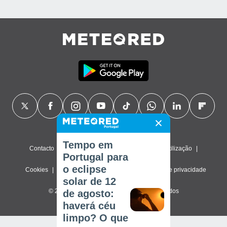
Tempo em
Contacto
Sobre nós
FAQ
Termos de utilização
Portugal para
o eclipse
Cookies
Política de privacidade
Definições de privacidade
solar de 12
© 2026 Meteored. Todos os direitos reservados
de agosto:
haverá céu
limpo? O que