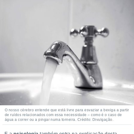
 para
a, utilizar
selecionar
a, criar
personalizar
tilizar
selecionar
dos, medir
nho da
, medir o
o dos
r os
ravés de
s ou
s de dados
O nosso cérebro entende que está livre para esvaziar a bexiga a partir
es fontes,
de ruídos relacionados com essa necessidade – como é o caso de
 e melhorar
água a correr ou a pingar numa torneira. Crédito: Divulgação.
ilizar dados
ara
E a
psicologia
também entra na explicação desta