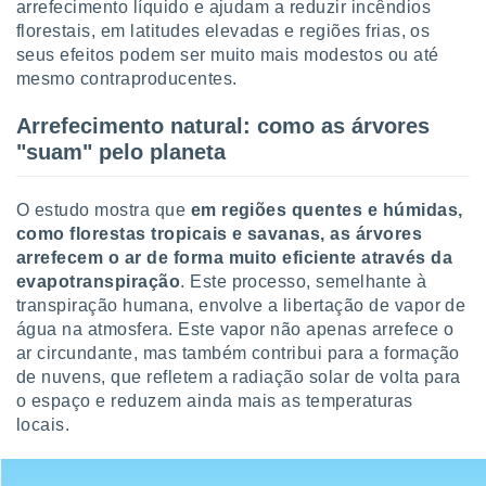
arrefecimento líquido e ajudam a reduzir incêndios
ite através
florestais, em latitudes elevadas e regiões frias, os
atura,
seus efeitos podem ser muito mais modestos ou até
 botão
mesmo contraproducentes.
Arrefecimento natural: como as árvores
nto, nós e
"suam" pelo planeta
arceiros
cookies,
ores únicos
O estudo mostra que
em regiões quentes e húmidas,
ias
como florestas tropicais e savanas, as árvores
s para
 aceder e
arrefecem o ar de forma muito eficiente através da
dados
evapotranspiração
. Este processo, semelhante à
ais como a
transpiração humana, envolve a libertação de vapor de
 este sitio
água na atmosfera. Este vapor não apenas arrefece o
eços IP e
ar circundante, mas também contribui para a formação
ores de
de nuvens, que refletem a radiação solar de volta para
possível
o espaço e reduzem ainda mais as temperaturas
es possam
locais.
os seus
oais com
nteresse