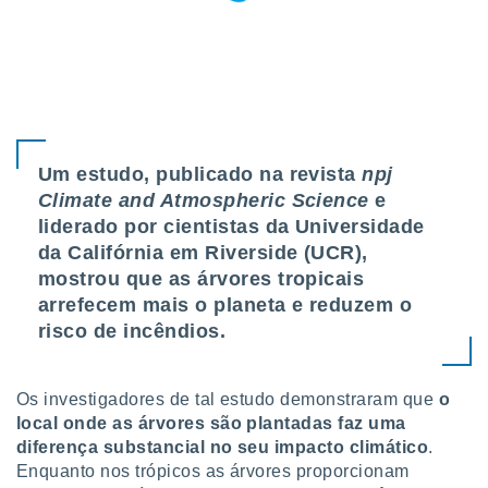
tar a
de cookies,
uar a
osso site
este caso,
lo de que
talaremos
s para
Um estudo, publicado na revista
npj
a navegação
Climate and Atmospheric Science
e
, mas não
liderado por cientistas da Universidade
s cookies
da Califórnia em Riverside (UCR),
ar o
nto ou
mostrou que as árvores tropicais
ntar
arrefecem mais o planeta e reduzem o
 ou
risco de incêndios.
dos,
ssa
Os investigadores de tal estudo demonstraram que
o
ublicidade
local onde as árvores são plantadas faz uma
ada. Pode
diferença substancial no seu impacto climático
.
nstalação de
Enquanto nos trópicos as árvores proporcionam
ceder ao