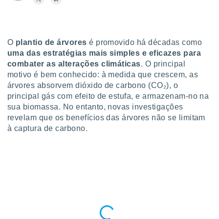
para lhe
licidade e
ados com
esmo. Pode
O
plantio de árvores
é promovido há décadas como
ais
uma das estratégias mais simples e eficazes para
s na nossa
combater as alterações climáticas
. O principal
 Cookies
e
motivo é bem conhecido: à medida que crescem, as
u
árvores absorvem dióxido de carbono (CO₂), o
nto a
principal gás com efeito de estufa, e armazenam-no na
omento,
 botão
sua biomassa. No entanto, novas investigações
de cookies
revelam que os benefícios das árvores não se limitam
na parte
à captura de carbono.
nossa
.
IVAMENTE,
as
tes a