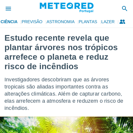
CIÊNCIA
PREVISÃO
ASTRONOMIA
PLANTAS
LAZER
de
Estudo recente revela que
 da
plantar árvores nos trópicos
empo.pt) foi
or
arrefece o planeta e reduz
is para
risco de incêndios
e as
 fornecidas
 qualidade.
Investigadores descobriram que as árvores
r a este
tropicais são aliadas importantes contra as
s das
opções:
alterações climáticas. Além de capturar carbono,
elas arrefecem a atmosfera e reduzem o risco de
ookies e
incêndios.
 forma
e digital
da,