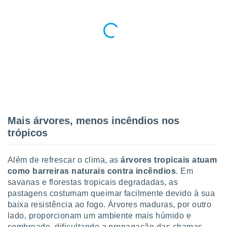
conteúdos.
ção
ão através
de
,
 e
dos,
publicidade
s, estudos
Mais árvores, menos incêndios nos
a e
trópicos
mento de
ossos 1199
Além de refrescar o clima, as
árvores tropicais atuam
eiros
como barreiras naturais contra incêndios
. Em
savanas e florestas tropicais degradadas, as
pastagens costumam queimar facilmente devido à sua
baixa resistência ao fogo. Árvores maduras, por outro
lado, proporcionam um ambiente mais húmido e
sombreado, dificultando a propagação das chamas.