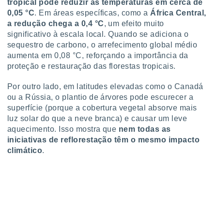
tropical pode reduzir as temperaturas em cerca de
 para
0,05 °C
. Em áreas específicas, como a
África Central,
a redução chega a 0,4 °C
, um efeito muito
a, utilizar
selecionar
significativo à escala local. Quando se adiciona o
sequestro de carbono, o arrefecimento global médio
a, criar
aumenta em 0,08 °C, reforçando a importância da
personalizar
proteção e restauração das florestas tropicais.
tilizar
selecionar
Por outro lado, em latitudes elevadas como o Canadá
ou a Rússia, o plantio de árvores pode escurecer a
dos, medir
nho da
superfície (porque a cobertura vegetal absorve mais
, medir o
luz solar do que a neve branca) e causar um leve
o dos
aquecimento. Isso mostra que
nem todas as
iniciativas de reflorestação têm o mesmo impacto
r os
climático
.
ravés de
s ou
s de dados
es fontes,
 e melhorar
ilizar dados
ara