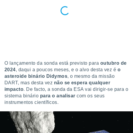
o qual se
ara tal,
 o seu
to ou opor-
essamento
m qualquer
ando em “
 ou na
 Cookies
te.
O lançamento da sonda está previsto para
outubro de
2024
, daqui a poucos meses, e o alvo desta vez é
o
 nossos
asteroide binário Didymos
, o mesmo da missão
DART, mas desta vez
não se espera qualquer
s o
impacto
. De facto, a sonda da ESA vai dirigir-se para o
o de
sistema binário
para o analisar
com os seus
instrumentos científicos.
e/ou aceder
ões num
utilizar
ados para
publicidade,