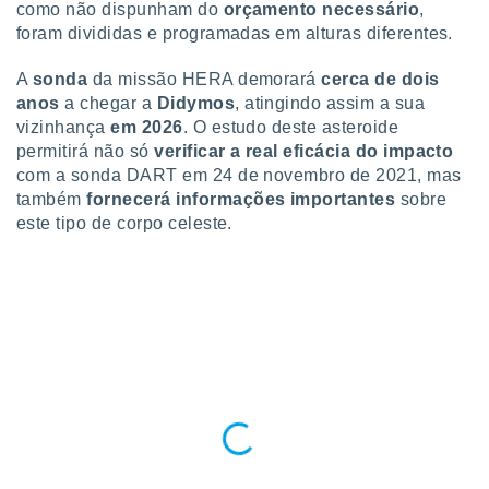
conteúdos.
como não dispunham do
orçamento necessário
,
foram divididas e programadas em alturas diferentes.
ção
A
sonda
da missão HERA demorará
cerca de dois
ão através
anos
a chegar a
Didymos
, atingindo assim a sua
de
vizinhança
em 2026
. O estudo deste asteroide
,
permitirá não só
verificar a real eficácia do impacto
 e
com a sonda DART em 24 de novembro de 2021, mas
também
fornecerá
informações importantes
sobre
dos,
publicidade
este tipo de corpo celeste.
s, estudos
a e
mento de
ossos 1199
eiros