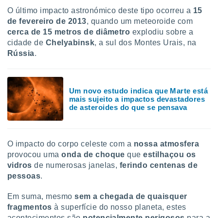
O último impacto astronómico deste tipo ocorreu a
15
de fevereiro de 2013
, quando um meteoroide com
cerca de 15 metros de diâmetro
explodiu sobre a
cidade de
Chelyabinsk
, a sul dos Montes Urais, na
Rússia
.
Um novo estudo indica que Marte está
mais sujeito a impactos devastadores
de asteroides do que se pensava
O impacto do corpo celeste com a
nossa atmosfera
provocou uma
onda de choque
que
estilhaçou os
vidros
de numerosas janelas,
ferindo centenas de
pessoas
.
Em suma, mesmo
sem a chegada de quaisquer
fragmentos
à superfície do nosso planeta, estes
acontecimentos são
potencialmente perigosos
para a