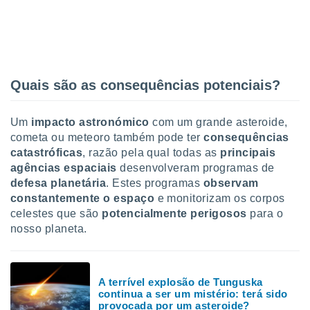
tar a
de cookies,
uar a
osso site
este caso,
lo de que
talaremos
Quais são as consequências potenciais?
s para
Um
impacto astronómico
com um grande asteroide,
a navegação
, mas não
cometa ou meteoro também pode ter
consequências
s cookies
catastróficas
, razão pela qual todas as
principais
ar o
agências espaciais
desenvolveram programas de
nto ou
defesa planetária
. Estes programas
observam
ntar
constantemente o espaço
e monitorizam os corpos
 ou
celestes que são
potencialmente perigosos
para o
dos,
nosso planeta.
ssa
ublicidade
ada. Pode
A terrível explosão de Tunguska
continua a ser um mistério: terá sido
nstalação de
provocada por um asteroide?
ceder ao