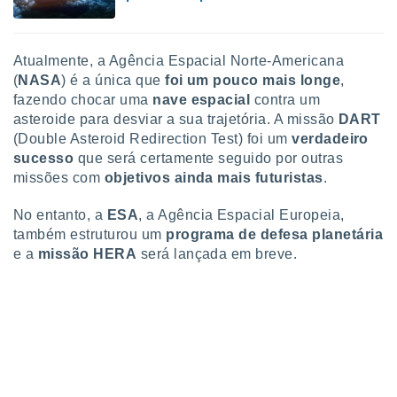
ite através
atura,
 botão
Atualmente, a Agência Espacial Norte-Americana
(
NASA
) é a única que
foi um pouco mais longe
,
fazendo chocar uma
nave espacial
contra um
nto, nós e
asteroide para desviar a sua trajetória. A missão
DART
arceiros
(Double Asteroid Redirection Test) foi um
verdadeiro
cookies,
ores únicos
sucesso
que será certamente seguido por outras
ias
missões com
objetivos ainda mais futuristas
.
s para
 aceder e
No entanto, a
ESA
, a Agência Espacial Europeia,
dados
também estruturou um
programa de
defesa planetária
ais como a
e a
missão HERA
será lançada em breve.
 este sitio
eços IP e
ores de
possível
es possam
os seus
oais com
nteresse