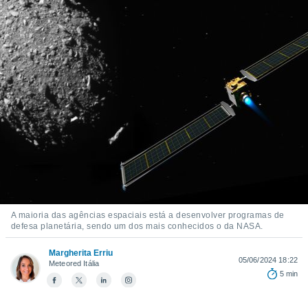
m
 recolhidas
cookies ou
, permite-
ar a nossa
ara
ACEITAR
 fornecer-
E
os de alta
CONTINUAR
sem
sto.
CONFIGURAÇÕES
o botão
ontinuar",
r ao
itando a
de todos os
A maioria das agências espaciais está a desenvolver programas de
óprios ou
defesa planetária, sendo um dos mais conhecidos o da NASA.
parceiros,
rmitem
Margherita Erriu
lisar o
05/06/2024 18:22
Meteored Itália
nto no
5 min
em como
 um perfil