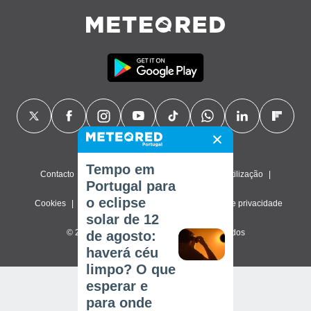
Tempo em
Contacto
Sobre nós
FAQ
Termos de utilização
Portugal para
o eclipse
Cookies
Política de privacidade
Definições de privacidade
solar de 12
© 2026 Meteored. Todos os direitos reservados
de agosto:
haverá céu
limpo? O que
esperar e
para onde