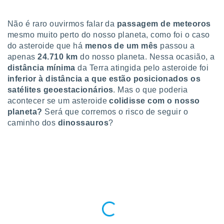
para lhe
licidade e
Não é raro ouvirmos falar da
passagem de meteoros
ados com
mesmo muito perto do nosso planeta, como foi o caso
esmo. Pode
do asteroide que há
menos de um mês
passou a
ais
apenas
24.710 km
do nosso planeta. Nessa ocasião, a
s na nossa
distância mínima
da Terra atingida pelo asteroide foi
 Cookies
e
inferior à distância a que estão posicionados os
u
nto a
satélites geoestacionários
. Mas o que poderia
omento,
acontecer se um asteroide
colidisse com o nosso
 botão
planeta?
Será que corremos o risco de seguir o
de cookies
caminho dos
dinossauros
?
na parte
nossa
.
IVAMENTE,
as
tes a