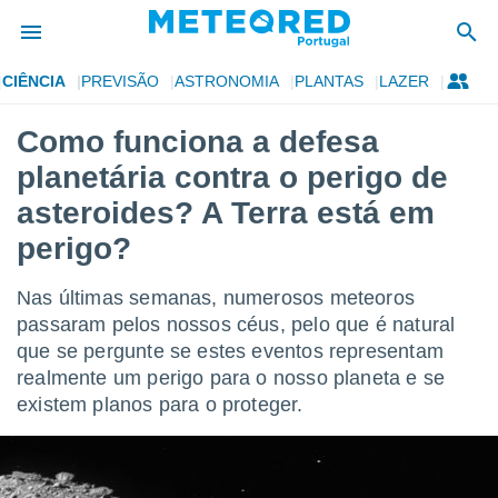
CIÊNCIA
PREVISÃO
ASTRONOMIA
PLANTAS
LAZER
de
Como funciona a defesa
 da
planetária contra o perigo de
empo.pt) foi
or
asteroides? A Terra está em
is para
perigo?
e as
 fornecidas
 qualidade.
Nas últimas semanas, numerosos meteoros
r a este
passaram pelos nossos céus, pelo que é natural
s das
opções:
que se pergunte se estes eventos representam
realmente um perigo para o nosso planeta e se
ookies e
existem planos para o proteger.
 forma
e digital
da,