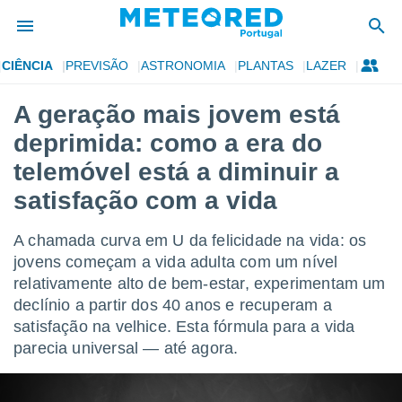
CIÊNCIA
PREVISÃO
ASTRONOMIA
PLANTAS
LAZER
de
A geração mais jovem está
 da
deprimida: como a era do
empo.pt) foi
or
telemóvel está a diminuir a
is para
satisfação com a vida
e as
 fornecidas
 qualidade.
A chamada curva em U da felicidade na vida: os
r a este
jovens começam a vida adulta com um nível
s das
opções:
relativamente alto de bem-estar, experimentam um
declínio a partir dos 40 anos e recuperam a
ookies e
satisfação na velhice. Esta fórmula para a vida
 forma
parecia universal — até agora.
e digital
da,