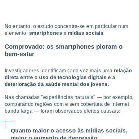
o qual se
ara tal,
 o seu
to ou opor-
No entanto, o estudo concentra-se em particular num
essamento
elemento:
smartphones
e
mídias sociais
.
m qualquer
ando em “
Comprovado: os smartphones pioram o
 ou na
bem-estar
 Cookies
te.
Investigadores identificam cada vez mais uma
relação
 nossos
direta entre o uso de tecnologias digitais e a
deterioração da saúde mental dos jovens
.
s o
Nas chamadas "experiências naturais" — por exemplo,
o de
comparando regiões com e sem cobertura de internet
banda larga — foram observados efeitos causais:
e/ou aceder
ões num
utilizar
Quanto maior o acesso às mídias sociais,
ados para
publicidade,
maior o aumento de depressão,