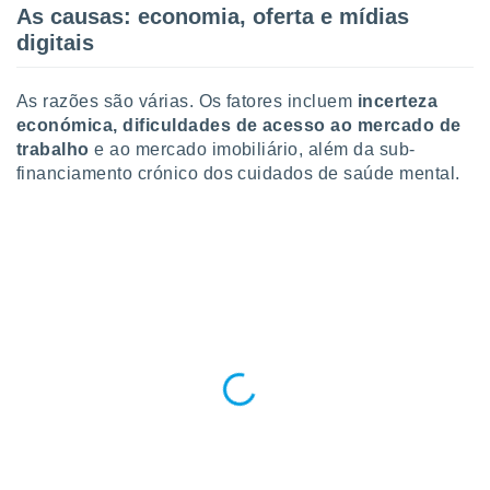
As causas: economia, oferta e mídias
ite através
atura,
digitais
 botão
As razões são várias. Os fatores incluem
incerteza
económica, dificuldades de acesso ao mercado de
nto, nós e
trabalho
e ao mercado imobiliário, além da sub-
arceiros
financiamento crónico dos cuidados de saúde mental.
cookies,
ores únicos
ias
s para
 aceder e
dados
ais como a
 este sitio
eços IP e
ores de
possível
es possam
os seus
oais com
nteresse