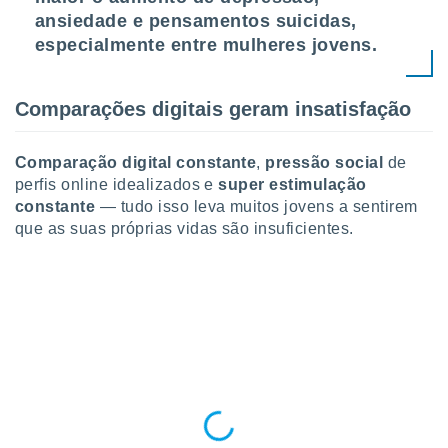
 para
ansiedade e pensamentos suicidas,
especialmente entre mulheres jovens.
a, utilizar
selecionar
Comparações digitais geram insatisfação
a, criar
personalizar
tilizar
Comparação digital constante
,
pressão social
de
selecionar
perfis online idealizados e
super estimulação
dos, medir
constante
— tudo isso leva muitos jovens a sentirem
nho da
que as suas próprias vidas são insuficientes.
, medir o
o dos
r os
ravés de
s ou
s de dados
es fontes,
 e melhorar
ilizar dados
ara