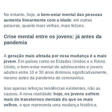
tar a
de cookies,
uar a
No entanto, hoje,
o bem-estar mental das pessoas
osso site
aumenta linearmente com a idade
; em outras
este caso,
lo de que
palavras, quanto mais velhas, mais felizes.
talaremos
Crise mental entre os jovens: já antes da
s para
pandemia
a navegação
, mas não
s cookies
A
geração mais afetada por essa mudança é a mais
ar o
jovem
. Em países como os Estados Unidos e o Reino
nto ou
Unido, o bem-estar mental de adolescentes e jovens
ntar
adultos entre 10 e 30 anos diminuiu significativamente,
 ou
mesmo antes da pandemia do coronavírus.
dos,
ssa
Isso apenas reforçou tendências existentes, não as
ublicidade
causou. A nova realidade:
hoje, os jovens sofrem
mais de transtornos mentais do que os mais
ada. Pode
velhos
, o que representa uma mudança histórica.
nstalação de
ceder ao