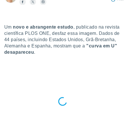
para lhe
licidade e
ados com
esmo. Pode
Um
novo e abrangente estudo
, publicado na revista
ais
científica PLOS ONE, desfaz essa imagem. Dados de
s na nossa
44 países, incluindo Estados Unidos, Grã-Bretanha,
 Cookies
e
u
Alemanha e Espanha, mostram que a
"curva em U"
nto a
desapareceu
.
omento,
 botão
de cookies
na parte
nossa
.
IVAMENTE,
as
tes a