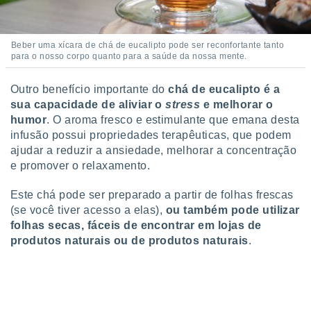
o qual se
ara tal,
 o seu
Beber uma xícara de chá de eucalipto pode ser reconfortante tanto
to ou opor-
para o nosso corpo quanto para a saúde da nossa mente.
essamento
m qualquer
Outro benefício importante do
chá de eucalipto é a
ando em “
 ou na
sua capacidade de aliviar o
stress
e melhorar o
humor
. O aroma fresco e estimulante que emana desta
 Cookies
infusão possui propriedades terapêuticas, que podem
te.
ajudar a reduzir a ansiedade, melhorar a concentração
e promover o relaxamento.
 nossos
Este chá pode ser preparado a partir de folhas frescas
s o
(se você tiver acesso a elas),
ou também pode utilizar
o de
folhas secas, fáceis de encontrar em lojas de
produtos naturais ou de produtos naturais
.
e/ou aceder
ões num
utilizar
ados para
publicidade,