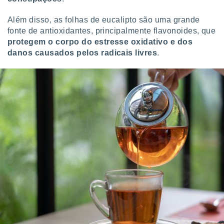
ite através
atura,
Além disso, as folhas de eucalipto são uma grande
 botão
fonte de antioxidantes, principalmente flavonoides, que
protegem o corpo do estresse oxidativo e dos
danos causados pelos radicais livres
.
nto, nós e
arceiros
cookies,
ores únicos
ias
s para
 aceder e
dados
ais como a
 este sitio
eços IP e
ores de
possível
es possam
os seus
oais com
nteresse