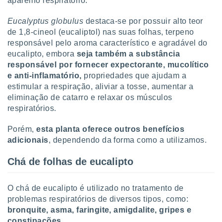
aparelho respiratório.
tar a
de cookies,
Eucalyptus globulus
destaca-se por possuir alto teor
uar a
osso site
de 1,8-cineol (eucaliptol) nas suas folhas, terpeno
este caso,
responsável pelo aroma característico e agradável do
lo de que
eucalipto, embora
seja também a substância
talaremos
responsável por fornecer expectorante
, mucolítico
e anti-inflamatório,
propriedades que ajudam a
s para
estimular a respiração, aliviar a tosse, aumentar a
a navegação
, mas não
eliminação de catarro e relaxar os músculos
s cookies
respiratórios.
ar o
nto ou
Porém,
esta planta oferece outros benefícios
ntar
adicionais
, dependendo da forma como a utilizamos.
 ou
Chá de folhas de eucalipto
dos,
ssa
ublicidade
O chá de eucalipto é utilizado no tratamento de
problemas respiratórios de diversos tipos, como:
ada. Pode
bronquite, asma, faringite, amigdalite, gripes e
nstalação de
ceder ao
constipações
.