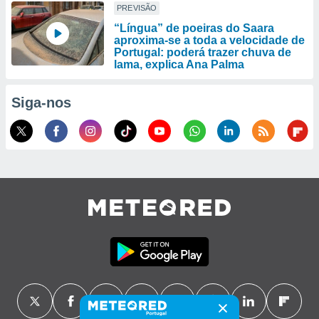
PREVISÃO
“Língua” de poeiras do Saara
aproxima-se a toda a velocidade de
Portugal: poderá trazer chuva de
lama, explica Ana Palma
Siga-nos