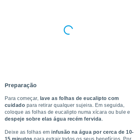
 para
a, utilizar
selecionar
a, criar
personalizar
tilizar
selecionar
dos, medir
nho da
, medir o
o dos
Preparação
r os
Para começar,
lave as folhas de eucalipto com
ravés de
s ou
cuidado
para retirar qualquer sujeira. Em seguida,
s de dados
coloque as folhas de eucalipto numa xícara ou bule e
es fontes,
despeje sobre elas água recém fervida
.
 e melhorar
ilizar dados
Deixe as folhas em
infusão na água por cerca de 10-
ara
15 minutos
para extrair todos os seus benefícios. Por