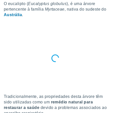
para lhe
O eucalipto
(
Eucalyptus globulus
), é uma árvore
licidade e
pertencente à família
Myrtaceae
, nativa do sudeste do
Austrália
.
ados com
esmo. Pode
ais
s na nossa
 Cookies
e
u
nto a
omento,
 botão
de cookies
na parte
nossa
.
IVAMENTE,
Tradicionalmente, as propriedades desta árvore têm
as
sido utilizadas como um
remédio natural para
tes a
restaurar a saúde
devido a problemas associados ao