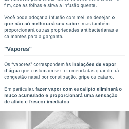
conteúdos.
fim, coe as folhas e sirva a infusão quente.
ção
Você pode adoçar a infusão com mel, se desejar,
o
que não só melhorará seu sabor
, mas também
ão através
proporcionará outras propriedades antibacterianas e
de
calmantes para a garganta.
,
 e
"Vapores"
dos,
publicidade
s, estudos
Os “vapores” correspondem às
inalações de vapor
a e
d’água
que costumam ser recomendadas quando há
mento de
congestão nasal por constipação, gripe ou catarro.
Em particular,
fazer vapor com eucalipto eliminará o
ossos 1199
eiros
muco acumulado e proporcionará uma sensação
de alívio e frescor imediatos
.