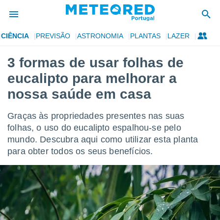
CIÊNCIA
PREVISÃO
ASTRONOMIA
PLANTAS
LAZER
de
3 formas de usar folhas de
 da
eucalipto para melhorar a
empo.pt) foi
or
nossa saúde em casa
is para
e as
Graças às propriedades presentes nas suas
 fornecidas
 qualidade.
folhas, o uso do eucalipto espalhou-se pelo
r a este
mundo. Descubra aqui como utilizar esta planta
s das
para obter todos os seus benefícios.
opções:
ookies e
 forma
e digital
da,