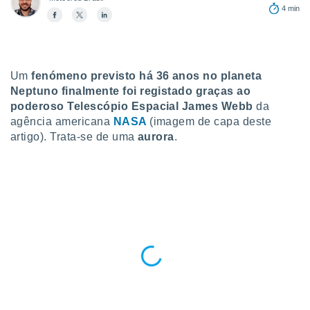
para lhe
4 min
licidade e
ados com
esmo. Pode
ais
Um
fenómeno previsto há 36 anos no planeta
s na nossa
Neptuno finalmente foi registado graças ao
 Cookies
e
poderoso Telescópio Espacial James Webb
da
u
agência americana
NASA
(imagem de capa deste
nto a
omento,
artigo). Trata-se de uma
aurora
.
 botão
de cookies
na parte
nossa
.
IVAMENTE,
as
tes a