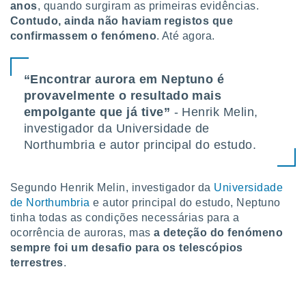
anos
, quando surgiram as primeiras evidências.
ite através
Contudo, ainda não haviam registos que
atura,
 botão
confirmassem o fenómeno
. Até agora.
“Encontrar aurora em Neptuno é
nto, nós e
provavelmente o resultado mais
arceiros
cookies,
empolgante que já tive”
- Henrik Melin,
ores únicos
investigador da Universidade de
ias
Northumbria e autor principal do estudo.
s para
 aceder e
dados
ais como a
Segundo Henrik Melin, investigador da
Universidade
 este sitio
de Northumbria
e autor principal do estudo, Neptuno
eços IP e
tinha todas as condições necessárias para a
ores de
ocorrência de auroras, mas
a deteção do fenómeno
possível
sempre foi um desafio para os telescópios
terrestres
.
es possam
os seus
oais com
nteresse