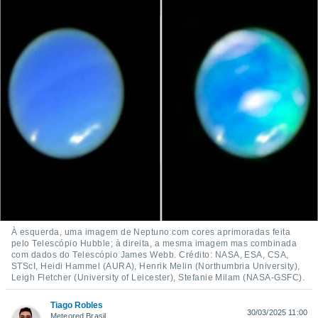
m
 recolhidas
cookies ou
, permite-
ar a nossa
ara
ACEITAR
 fornecer-
E
os de alta
CONTINUAR
sem
sto.
CONFIGURAÇÕES
o botão
ontinuar",
r ao
itando a
de todos os
óprios ou
À esquerda, uma imagem de Neptuno com cores aprimoradas feita
parceiros,
pelo Telescópio Hubble; à direita, a mesma imagem mas combinada
rmitem
com dados do Telescópio James Webb. Crédito: NASA, ESA, CSA,
STScI, Heidi Hammel (AURA), Henrik Melin (Northumbria University),
lisar o
Leigh Fletcher (University of Leicester), Stefanie Milam (NASA-GSFC).
nto no
em como
Tiago Robles
 um perfil
30/03/2025 11:00
Meteored Brasil