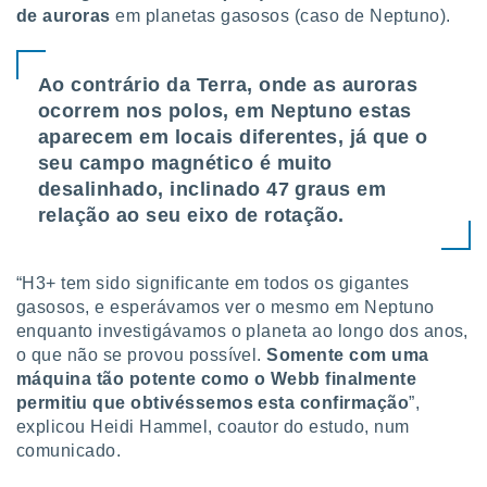
 para
de auroras
em planetas gasosos (caso de Neptuno).
a, utilizar
selecionar
Ao contrário da Terra, onde as auroras
ocorrem nos polos, em Neptuno estas
a, criar
aparecem em locais diferentes, já que o
personalizar
tilizar
seu campo magnético é muito
selecionar
desalinhado, inclinado 47 graus em
relação ao seu eixo de rotação.
dos, medir
nho da
, medir o
o dos
“H3+ tem sido significante em todos os gigantes
gasosos, e esperávamos ver o mesmo em Neptuno
r os
enquanto investigávamos o planeta ao longo dos anos,
ravés de
o que não se provou possível.
Somente com uma
s ou
máquina tão potente como o Webb finalmente
s de dados
permitiu que obtivéssemos esta confirmação
”,
es fontes,
explicou Heidi Hammel, coautor do estudo, num
 e melhorar
ilizar dados
comunicado.
ara