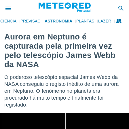
CIÊNCIA
PREVISÃO
ASTRONOMIA
PLANTAS
LAZER
de
Aurora em Neptuno é
 da
capturada pela primeira vez
empo.pt) foi
or
pelo telescópio James Webb
is para
da NASA
e as
 fornecidas
 qualidade.
O poderoso telescópio espacial James Webb da
r a este
NASA conseguiu o registo inédito de uma aurora
s das
opções:
em Neptuno. O fenómeno no planeta era
procurado há muito tempo e finalmente foi
ookies e
registado.
 forma
e digital
da,