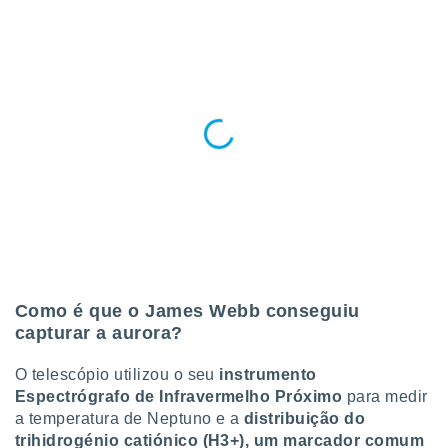
o qual se
ara tal,
 o seu
to ou opor-
essamento
m qualquer
ando em “
 ou na
 Cookies
te.
 nossos
s o
Como é que o James Webb conseguiu
o de
capturar a aurora?
e/ou aceder
O telescópio utilizou o seu
instrumento
ões num
Espectrógrafo de Infravermelho Próximo
para medir
utilizar
a temperatura de Neptuno e a
distribuição do
ados para
trihidrogénio catiónico (H3+), um marcador comum
publicidade,