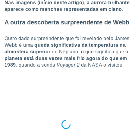
conteúdos.
Nas imagens (início deste artigo), a aurora brilhante
aparece como manchas representadas em ciano
.
ção
A outra descoberta surpreendente de Webb
ão através
de
Outro dado surpreendente que foi revelado pelo James
,
 e
Webb é uma
queda significativa da temperatura na
atmosfera superior
de Neptuno, o que significa que o
dos,
planeta está duas vezes mais frio agora do que em
publicidade
1989
, quando a sonda
Voyager 2
da NASA o visitou.
s, estudos
a e
mento de
ossos 1199
eiros