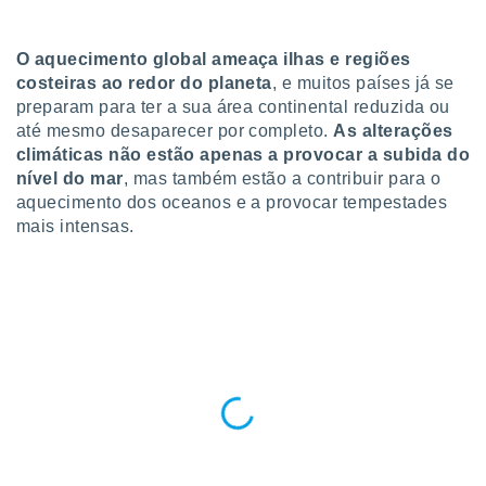
para lhe
licidade e
O aquecimento global ameaça ilhas e regiões
ados com
costeiras ao redor do planeta
, e muitos países já se
esmo. Pode
preparam para ter a sua área continental reduzida ou
ais
até mesmo desaparecer por completo.
As alterações
s na nossa
 Cookies
e
climáticas não estão apenas a provocar a subida do
u
nível do mar
, mas também estão a contribuir para o
nto a
aquecimento dos oceanos e a provocar tempestades
omento,
mais intensas.
 botão
de cookies
na parte
nossa
.
IVAMENTE,
as
tes a