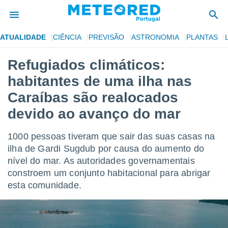
ATUALIDADE
CIÊNCIA
PREVISÃO
ASTRONOMIA
PLANTAS
de
Refugiados climáticos:
 da
habitantes de uma ilha nas
empo.pt) foi
or
Caraíbas são realocados
is para
devido ao avanço do mar
e as
 fornecidas
 qualidade.
1000 pessoas tiveram que sair das suas casas na
r a este
ilha de Gardi Sugdub por causa do aumento do
s das
opções:
nível do mar. As autoridades governamentais
constroem um conjunto habitacional para abrigar
ookies e
esta comunidade.
 forma
e digital
da,