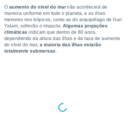
conteúdos.
O
aumento do nível do mar
não acontecerá de
maneira uniforme em todo o planeta, e as ilhas
ção
menores nos trópicos, como as do arquipélago de Gun
ão através
Yalam, sofrerão o impacto.
Algumas projeções
de
climáticas
indicam que dentro de 80 anos,
,
dependendo da altura das ilhas e da taxa de aumento
 e
do nível do mar,
a maioria das ilhas estarão
totalmente submersas.
dos,
publicidade
s, estudos
a e
mento de
ossos 1199
eiros