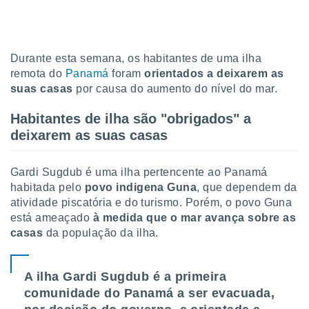
tar a
de cookies,
uar a
osso site
este caso,
Durante esta semana, os habitantes de uma ilha
lo de que
remota do
Panamá
foram
orientados a deixarem as
talaremos
suas casas
por causa do aumento do nível do mar.
s para
Habitantes de ilha são "obrigados" a
a navegação
deixarem as suas casas
, mas não
s cookies
ar o
Gardi Sugdub é uma ilha pertencente ao Panamá
nto ou
habitada pelo
povo indigena Guna
, que dependem da
ntar
 ou
atividade piscatória e do turismo. Porém, o povo Guna
está ameaçado
à medida que o mar avança sobre as
dos,
casas
da população da ilha.
ssa
ublicidade
A ilha Gardi Sugdub é a primeira
ada. Pode
comunidade do Panamá a ser evacuada,
nstalação de
ceder ao