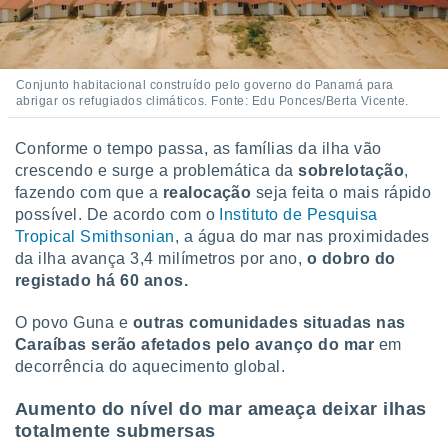
 para
a, utilizar
selecionar
Conjunto habitacional construído pelo governo do Panamá para
abrigar os refugiados climáticos. Fonte: Edu Ponces/Berta Vicente.
a, criar
personalizar
tilizar
Conforme o tempo passa, as famílias da ilha vão
selecionar
crescendo e surge a problemática da
sobrelotação
,
fazendo com que a
realocação
seja feita o mais rápido
dos, medir
possível. De acordo com o
Instituto de Pesquisa
nho da
Tropical Smithsonian
, a água do mar nas proximidades
, medir o
da ilha avança 3,4 milímetros por ano,
o dobro do
o dos
registado há 60 anos.
r os
ravés de
O povo Guna e
outras comunidades situadas nas
s ou
Caraíbas serão afetados pelo avanço do mar
em
s de dados
decorrência do aquecimento global.
es fontes,
 e melhorar
Aumento do nível do mar ameaça deixar ilhas
ilizar dados
totalmente submersas
ara