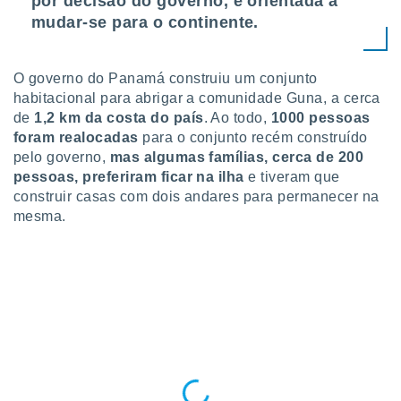
por decisão do governo, e orientada a
ite através
mudar-se para o continente.
atura,
 botão
O governo do Panamá construiu um conjunto
habitacional para abrigar a comunidade Guna, a cerca
nto, nós e
de
1,2 km da costa do país
. Ao todo,
1000 pessoas
arceiros
foram realocadas
para o conjunto recém construído
cookies,
pelo governo,
mas algumas famílias, cerca de 200
ores únicos
ias
pessoas, preferiram ficar na ilha
e tiveram que
s para
construir casas com dois andares para permanecer na
 aceder e
mesma.
dados
ais como a
 este sitio
eços IP e
ores de
possível
es possam
os seus
oais com
nteresse