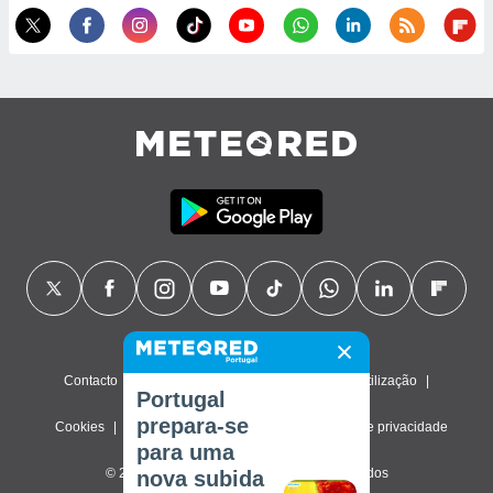
Contacto
Sobre nós
FAQ
Termos de utilização
Portugal
prepara-se
Cookies
Política de privacidade
Definições de privacidade
para uma
© 2026 Meteored. Todos os direitos reservados
nova subida