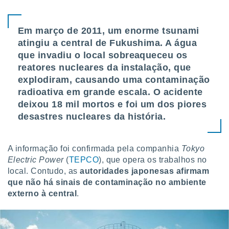
tar a
de cookies,
uar a
Em março de 2011, um enorme tsunami
osso site
este caso,
atingiu a central de Fukushima. A água
lo de que
que invadiu o local sobreaqueceu os
talaremos
reatores nucleares da instalação, que
explodiram, causando uma contaminação
s para
a navegação
radioativa em grande escala. O acidente
, mas não
deixou 18 mil mortos e foi um dos piores
s cookies
desastres nucleares da história.
ar o
nto ou
ntar
A informação foi confirmada pela companhia
Tokyo
 ou
Electric Power
(
TEPCO
), que opera os trabalhos no
dos,
local. Contudo, as
autoridades japonesas afirmam
ssa
que não há sinais de contaminação no ambiente
ublicidade
externo à central
.
ada. Pode
nstalação de
ceder ao