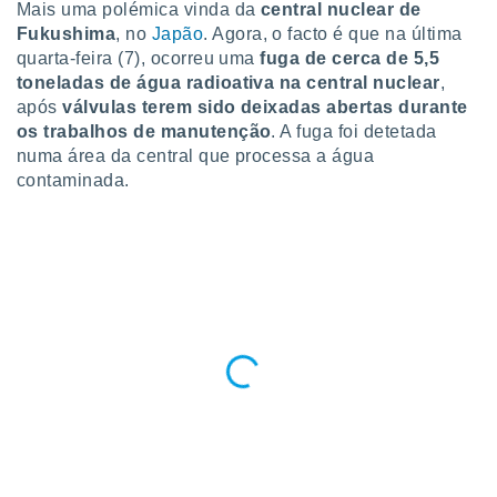
para lhe
Mais uma polémica vinda da
central
nuclear de
licidade e
Fukushima
, no
Japão
. Agora, o facto é que na última
quarta-feira (7), ocorreu uma
fuga
de cerca de 5,5
ados com
toneladas de água radioativa na central nuclear
,
esmo. Pode
após
válvulas terem sido deixadas abertas durante
ais
os trabalhos de manutenção
. A fuga foi detetada
s na nossa
 Cookies
numa área da central que processa a água
e
u
contaminada.
nto a
omento,
 botão
de cookies
na parte
nossa
.
IVAMENTE,
as
tes a