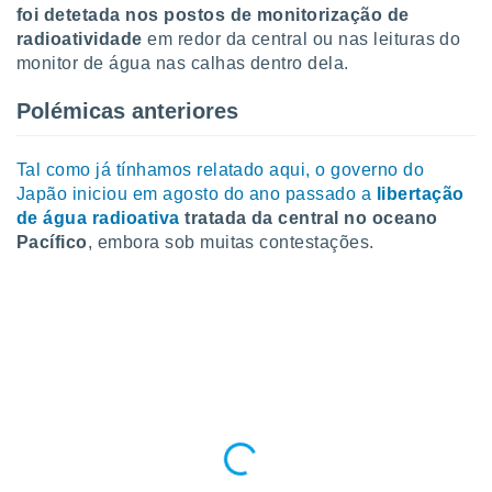
foi detetada nos postos de monitorização de
o qual se
ara tal,
radioatividade
em redor da central ou nas leituras do
 o seu
monitor de água nas calhas dentro dela.
to ou opor-
essamento
Polémicas anteriores
m qualquer
ando em “
 ou na
Tal como já tínhamos relatado aqui, o governo do
Japão iniciou em agosto do ano passado a
libertação
 Cookies
de água radioativa
tratada da central no oceano
te.
Pacífico
, embora sob muitas contestações.
 nossos
s o
o de
e/ou aceder
ões num
utilizar
ados para
publicidade,