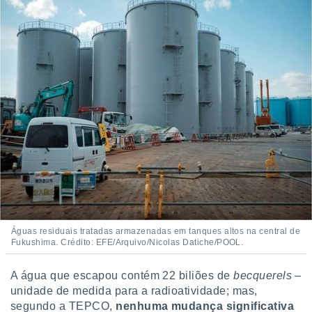
ite através
atura,
 botão
nto, nós e
arceiros
cookies,
ores únicos
ias
s para
 aceder e
dados
ais como a
 este sitio
eços IP e
ores de
Águas residuais tratadas armazenadas em tanques altos na central de
possível
Fukushima. Crédito: EFE/Arquivo/Nicolas Datiche/POOL.
es possam
A água que escapou contém 22 biliões de
becquerels
–
os seus
unidade de medida para a radioatividade; mas,
oais com
segundo a TEPCO,
nenhuma mudança significativa
nteresse