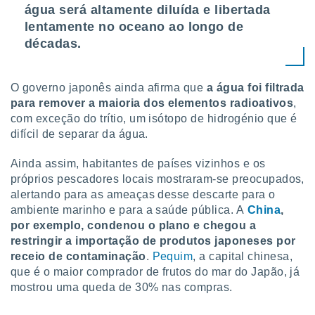
conteúdos.
água será altamente diluída e libertada
lentamente no oceano ao longo de
ção
décadas.
ão através
de
O governo japonês ainda afirma que
a água foi filtrada
,
para remover a maioria dos elementos radioativos
,
 e
com exceção do trítio, um isótopo de hidrogénio que é
dos,
difícil de separar da água.
publicidade
s, estudos
Ainda assim, habitantes de países vizinhos e os
a e
próprios pescadores locais mostraram-se preocupados,
mento de
alertando para as ameaças desse descarte para o
ambiente marinho e para a saúde pública. A
China
,
ossos 1199
por exemplo, condenou o plano e chegou a
eiros
restringir a importação de produtos japoneses por
receio de contaminação
.
Pequim
, a capital chinesa,
que é o maior comprador de frutos do mar do Japão, já
mostrou uma queda de 30% nas compras.