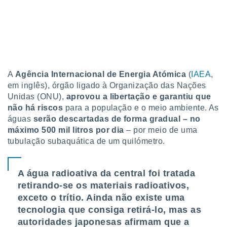
 para
a, utilizar
selecionar
a, criar
personalizar
tilizar
A
Agência Internacional de Energia Atómica
(
IAEA
,
selecionar
em inglês), órgão ligado à Organização das Nações
Unidas (ONU),
aprovou a libertação e garantiu que
dos, medir
não há riscos
para a população e o meio ambiente. As
nho da
águas
serão descartadas de forma gradual – no
, medir o
máximo 500 mil litros por dia
– por meio de uma
o dos
tubulação subaquática de um quilómetro.
r os
ravés de
s ou
A água radioativa da central foi tratada
s de dados
retirando-se os materiais radioativos,
es fontes,
exceto o trítio. Ainda não existe uma
 e melhorar
ilizar dados
tecnologia que consiga retirá-lo, mas as
ara
autoridades japonesas afirmam que a