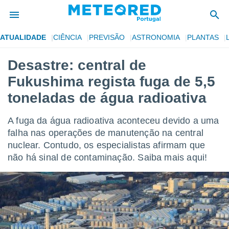
ATUALIDADE
CIÊNCIA
PREVISÃO
ASTRONOMIA
PLANTAS
de
Desastre: central de
 da
Fukushima regista fuga de 5,5
empo.pt) foi
or
toneladas de água radioativa
is para
e as
A fuga da água radioativa aconteceu devido a uma
 fornecidas
 qualidade.
falha nas operações de manutenção na central
r a este
nuclear. Contudo, os especialistas afirmam que
s das
não há sinal de contaminação. Saiba mais aqui!
opções:
ookies e
 forma
e digital
da,