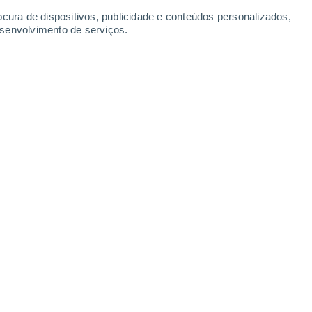
ocura de dispositivos, publicidade e conteúdos personalizados,
esenvolvimento de serviços.
 desértica e soalheira da China.
6/2024 07:00
5 min
vo parque de painéis solares no norte do
 mil hectares, é a maior instalação do
rticularmente grande