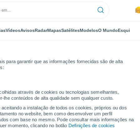
ias
Vídeos
Avisos
Radar
Mapas
Satélites
Modelos
O Mundo
Esqui
NOMIA
PLANTAS
LAZER
is para garantir que as informações fornecidas são de alta
s:
ecolhidas através de cookies ou tecnologias semelhantes,
er-lhe conteúdos de alta qualidade sem qualquer custo.
or central fotovoltaica do mundo
e aceitando a instalação de todos os cookies, próprios ou dos
rtamento no website, bem como desenvolver um perfil
lizados com base no mesmo. Pode consultar mais informações na
 central fotovoltaica do
lquer momento, clicando no botão
Definições de cookies