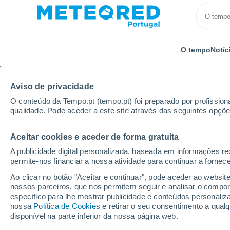
O tempo
Notíc
TODOS
ATUALIDADE
CIÊNCIA
PREVISÃO
ASTRO
Aviso de privacidade
O conteúdo da Tempo.pt (tempo.pt) foi preparado por profissiona
qualidade. Pode aceder a este site através das seguintes opçõe
Aceitar cookies e aceder de forma gratuita
A publicidade digital personalizada, baseada em informações r
permite-nos financiar a nossa atividade para continuar a fornec
Início
Notícias
Atualidade
China inaugura a mai
Ao clicar no botão "Aceitar e continuar", pode aceder ao websit
nossos parceiros, que nos permitem seguir e analisar o compo
específico para lhe mostrar publicidade e conteúdos persona
China inaugura a maior
nossa
Política de Cookies
e retirar o seu consentimento a qua
disponível na parte inferior da nossa página web.
mundo