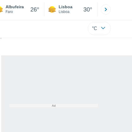
Albufeira
Lisboa
Porto
26°
30°
Faro
Lisboa
Porto
°C