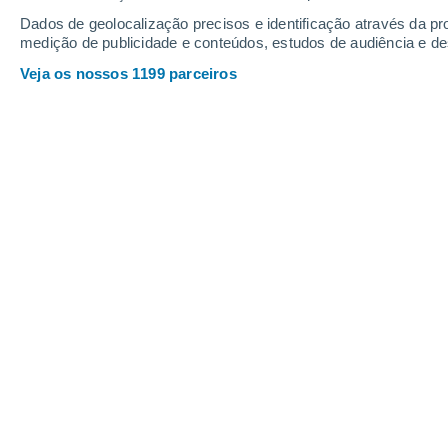
Dados de geolocalização precisos e identificação através da pr
medição de publicidade e conteúdos, estudos de audiência e d
Veja os nossos 1199 parceiros
O parque fotovoltaico de Xinjiang está situado numa zona
Tristan Bergen
12/0
Meteored França
A
China
inaugurou recentemente um no
país.
Cobrindo uma área de mais de 2
género no mundo
.
Um parque fotovoltaico pa