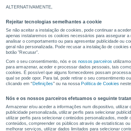
ALTERNATIVAMENTE,
O maior parque fotovoltaico do mundo
confirmando a liderança global do paí
Rejeitar tecnologias semelhantes a cookie
Se não aceitar a instalação de cookies, pode continuar a acede
apenas instalaremos os cookies necessários para assegurar a 
analisar o comportamento ou para apresentar publicidade ou co
geral não personalizada. Pode recusar a instalação de cookies 
botão "Recusar".
Com o seu consentimento, nós e os
nossos parceiros
utilizamo
para armazenar, aceder e processar dados pessoais, tais como a
cookies. É possível que alguns fornecedores possam processa
qual se pode opor. Para tal, pode retirar o seu consentimento 
clicando em “
Definições
” ou na nossa
Política de Cookies
neste
Nós e os nossos parceiros efetuamos o seguinte trata
Armazenar e/ou aceder a informações num dispositivo, utilizar da
publicidade personalizada, utilizar perfis para selecionar public
utilizar perfis para selecionar conteúdos personalizados, med
conteúdos, compreender os públicos através de estatísticas ou
melhorar serviços, utilizar dados limitados para selecionar cont