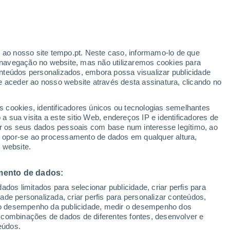
 foi recentemente inaugurado na China,
s no domínio da energia solar.
r ao nosso site tempo.pt. Neste caso, informamo-lo de que
navegação no website, mas não utilizaremos cookies para
nteúdos personalizados, embora possa visualizar publicidade
e aceder ao nosso website através desta assinatura, clicando no
s cookies, identificadores únicos ou tecnologias semelhantes
 sua visita a este sitio Web, endereços IP e identificadores de
r os seus dados pessoais com base num interesse legítimo, ao
ou opor-se ao processamento de dados em qualquer altura,
 website.
mento de dados:
dos limitados para selecionar publicidade, criar perfis para
idade personalizada, criar perfis para personalizar conteúdos,
ir o desempenho da publicidade, medir o desempenho dos
 combinações de dados de diferentes fontes, desenvolver e
eúdos.