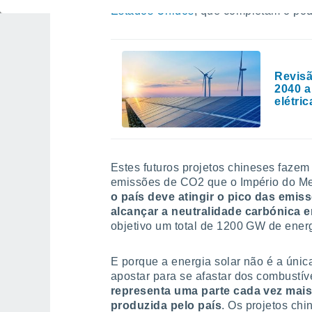
Estados Unidos
, que completam o pód
Revisã
2040 a
elétric
Estes futuros projetos chineses fazem
emissões de CO2 que o Império do Me
o país deve atingir o pico das emis
alcançar a neutralidade carbónica 
objetivo um total de 1200 GW de ener
E porque a energia solar não é a únic
apostar para se afastar dos combustív
representa uma parte cada vez mais
produzida pelo país
. Os projetos chi