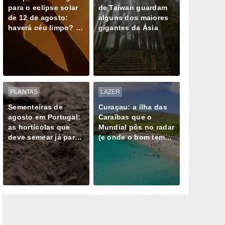
para o eclipse solar
de Taiwan guardam
de 12 de agosto:
alguns dos maiores
haverá céu limpo? O
gigantes da Ásia
que esperar e para
onde olhar
PLANTAS
LAZER
Sementeiras de
Curaçau: a ilha das
agosto em Portugal:
Caraíbas que o
as hortícolas que
Mundial pôs no radar
deve semear já para
(e onde o bom tempo
colher no outono
parece não falhar)