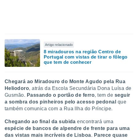
conteúdos.
ção
ão através
de
,
Artigo relacionado
 e
8 miradouros na região Centro de
Portugal com vistas de tirar o fôlego
dos,
que tem de conhecer
publicidade
s, estudos
a e
mento de
Chegará ao Miradouro do Monte Agudo pela Rua
Heliodoro
, atrás da Escola Secundária Dona Luísa de
Gusmão.
Passando o portão de ferro
, tem de
seguir
ossos 1199
a sombra dos pinheiros pelo acesso pedonal
que
eiros
também comunica com a Rua Ilha do Príncipe.
Chegando ao final da subida
encontrará uma
espécie de bancos de alpendre de frente para uma
das vistas mais incríveis de Lisboa
.
Parece quase