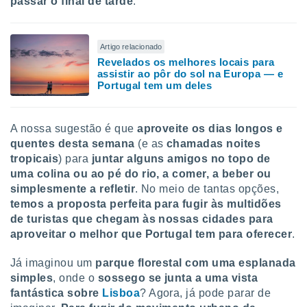
passar o final de tarde
.
tar a
de cookies,
uar a
osso site
Artigo relacionado
este caso,
Revelados os melhores locais para
lo de que
assistir ao pôr do sol na Europa — e
talaremos
Portugal tem um deles
s para
a navegação
A nossa sugestão é que
aproveite os dias longos e
, mas não
quentes desta semana
(e as
chamadas noites
s cookies
tropicais
) para
juntar alguns amigos no topo de
ar o
nto ou
uma colina ou ao pé do rio, a comer, a beber ou
ntar
simplesmente a refletir
. No meio de tantas opções,
 ou
temos a proposta perfeita para fugir às multidões
de turistas que chegam às nossas cidades para
dos,
aproveitar o melhor que Portugal tem para oferecer
.
ssa
ublicidade
Já imaginou um
parque florestal com uma esplanada
ada. Pode
simples
, onde o
sossego se junta a uma vista
nstalação de
fantástica sobre
Lisboa
? Agora, já pode parar de
ceder ao