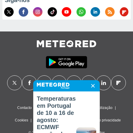
Siga-nos
Temperaturas
em Portugal
Contacto
Sobre nós
FAQ
Termos de utilização
de 10 a 16 de
agosto:
Cookies
Política de privacidade
Definições de privacidade
ECMWF
© 2026 Meteored. Todos os direitos reservados