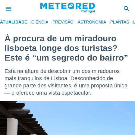
ATUALIDADE
CIÊNCIA
PREVISÃO
ASTRONOMIA
PLANTAS
de
À procura de um miradouro
 da
lisboeta longe dos turistas?
empo.pt) foi
or
Este é “um segredo do bairro”
is para
e as
Está na altura de descobrir um dos miradouros
 fornecidas
 qualidade.
mais tranquilos de Lisboa. Desconhecido de
r a este
grande parte dos visitantes, é uma proposta única
s das
— e oferece uma vista espetacular.
opções:
ookies e
 forma
e digital
da,