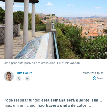
m
 recolhidas
cookies ou
, permite-
ar a nossa
ara
ACEITAR
 fornecer-
E
os de alta
CONTINUAR
sem
sto.
CONFIGURAÇÕES
o botão
ontinuar",
r ao
Uma proposta para os próximos dias. Foto: Playocean
itando a
de todos os
Rita Caeiro
05/08/2024 19:31
óprios ou
5 min
parceiros,
rmitem
lisar o
nto no
em como
Pode respirar fundo:
esta
semana será quente, sim
…
 um perfil
mas, em princípio,
não haverá onda de calor
. É