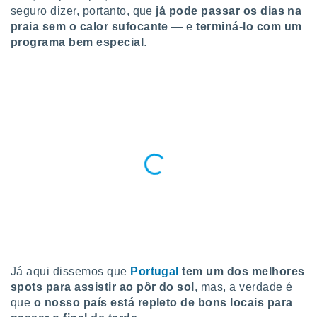
para lhe
seguro dizer, portanto, que
já pode passar os dias na
licidade e
praia sem o calor sufocante
— e
terminá-lo com um
programa bem especial
.
ados com
esmo. Pode
ais
s na nossa
 Cookies
e
u
nto a
omento,
 botão
de cookies
na parte
nossa
.
IVAMENTE,
Já aqui dissemos que
Portugal
tem um dos melhores
as
spots para assistir ao pôr do sol
, mas, a verdade é
tes a
que
o nosso país está repleto de bons locais para