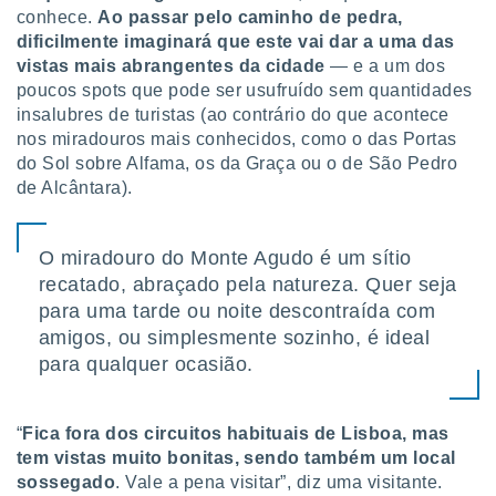
o qual se
conhece.
Ao passar pelo caminho de pedra,
ara tal,
dificilmente imaginará que este vai dar a uma das
 o seu
vistas mais abrangentes da cidade
— e a um dos
to ou opor-
poucos spots que pode ser usufruído sem quantidades
essamento
insalubres de turistas (ao contrário do que acontece
m qualquer
nos miradouros mais conhecidos, como o das Portas
ando em “
do Sol sobre Alfama, os da Graça ou o de São Pedro
 ou na
de Alcântara).
 Cookies
te.
O miradouro do Monte Agudo é um sítio
 nossos
recatado, abraçado pela natureza. Quer seja
para uma tarde ou noite descontraída com
s o
amigos, ou simplesmente sozinho, é ideal
o de
para qualquer ocasião.
e/ou aceder
ões num
“
Fica fora dos circuitos habituais de Lisboa, mas
utilizar
tem vistas muito bonitas, sendo também um local
ados para
sossegado
. Vale a pena visitar”, diz uma visitante.
publicidade,