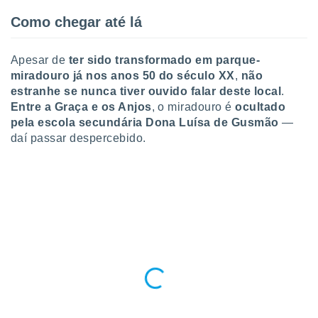
 para
Como chegar até lá
a, utilizar
selecionar
Apesar de
ter sido transformado em parque-
miradouro já nos anos 50 do século XX
,
não
a, criar
personalizar
estranhe se nunca tiver ouvido falar deste local
.
tilizar
Entre a Graça e os Anjos
, o miradouro é
ocultado
selecionar
pela escola secundária Dona Luísa de Gusmão
—
daí passar despercebido.
dos, medir
nho da
, medir o
o dos
r os
ravés de
s ou
s de dados
es fontes,
 e melhorar
ilizar dados
ara