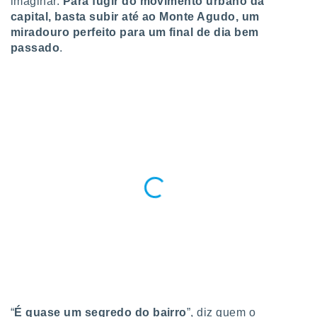
imaginar.
Para fugir do movimento urbano da
ite através
capital, basta subir até ao Monte Agudo, um
atura,
miradouro perfeito para um final de dia bem
 botão
passado
.
nto, nós e
arceiros
cookies,
ores únicos
ias
s para
 aceder e
dados
ais como a
 este sitio
eços IP e
ores de
possível
es possam
os seus
oais com
“
É quase um segredo do bairro
”, diz quem o
nteresse