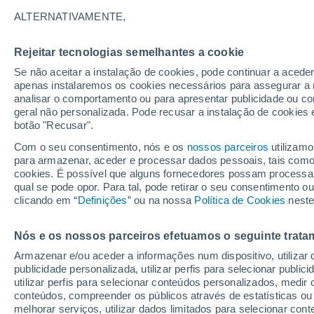
17°
ALTERNATIVAMENTE,
Rejeitar tecnologias semelhantes a cookie
Lua mingu
Se não aceitar a instalação de cookies, pode continuar a acede
Iluminada
Sensação de 17°
apenas instalaremos os cookies necessários para assegurar a 
analisar o comportamento ou para apresentar publicidade ou co
geral não personalizada. Pode recusar a instalação de cookies 
botão "Recusar".
Última hora
Subida das temperaturas, poeiras do Saara e
Com o seu consentimento, nós e os
nossos parceiros
utilizamo
chuva: datas e zonas mais afetadas em Portu
para armazenar, aceder e processar dados pessoais, tais como a
cookies. É possível que alguns fornecedores possam processa
O Tempo 1 - 7 Dias
Atualidade
Mapas de chuva
R
qual se pode opor. Para tal, pode retirar o seu consentimento 
clicando em “
Definições
” ou na nossa
Política de Cookies
neste
Nós e os nossos parceiros efetuamos o seguinte trata
Amanhã
Sábado
D
Hoje
Armazenar e/ou aceder a informações num dispositivo, utilizar da
7 Ago.
8 Ago.
6 Ago.
publicidade personalizada, utilizar perfis para selecionar public
utilizar perfis para selecionar conteúdos personalizados, med
conteúdos, compreender os públicos através de estatísticas ou
melhorar serviços, utilizar dados limitados para selecionar cont
90%