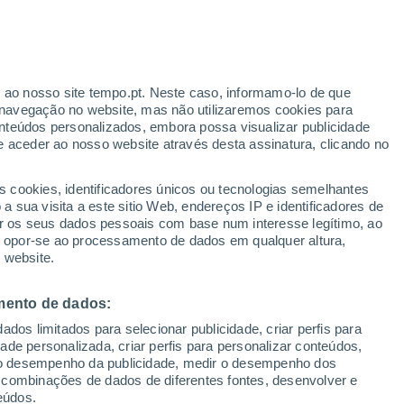
ante
r ao nosso site tempo.pt. Neste caso, informamo-lo de que
:
44%
navegação no website, mas não utilizaremos cookies para
nteúdos personalizados, embora possa visualizar publicidade
e aceder ao nosso website através desta assinatura, clicando no
s cookies, identificadores únicos ou tecnologias semelhantes
gal
 sua visita a este sitio Web, endereços IP e identificadores de
r os seus dados pessoais com base num interesse legítimo, ao
adar de Chuva
Satélites
Modelos
ou opor-se ao processamento de dados em qualquer altura,
 website.
mento de dados:
omingo
Segunda
Terça
Quarta
dos limitados para selecionar publicidade, criar perfis para
9 Ago.
10 Ago.
11 Ago.
12 Ago.
idade personalizada, criar perfis para personalizar conteúdos,
ir o desempenho da publicidade, medir o desempenho dos
 combinações de dados de diferentes fontes, desenvolver e
eúdos.
80%
70%
80%
90%