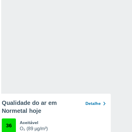
Qualidade do ar em
Detalhe
Normetal hoje
Aceitável
36
O₃ (89 µg/m³)