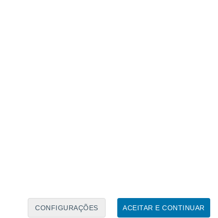
Calendário Lunar
Seg
Ter
Qua
Qui
Sex
Sáb
Domo
6
7
8
9
10
11
12
13
14
15
16
CONFIGURAÇÕES
ACEITAR E CONTINUAR