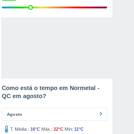
Como está o tempo em Normetal -
QC em
agosto
?
Agosto
T. Média :
16°C
Máx.:
22°C
Min:
11°C