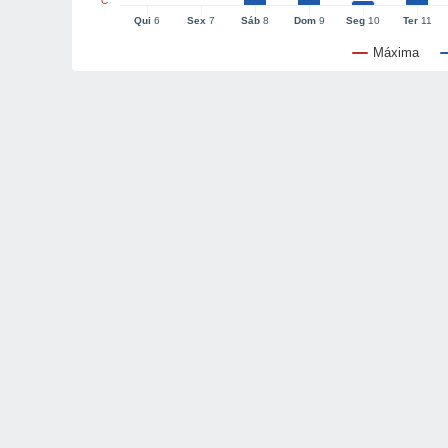
°C
Qui
6
Sex
7
Sáb
8
Dom
9
Seg
10
Ter
11
Máxima