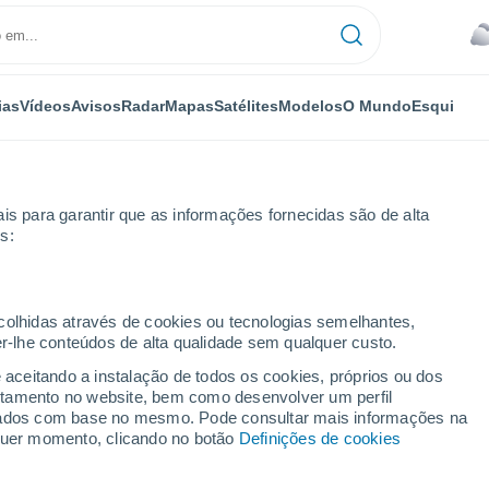
ias
Vídeos
Avisos
Radar
Mapas
Satélites
Modelos
O Mundo
Esqui
is para garantir que as informações fornecidas são de alta
s:
ecolhidas através de cookies ou tecnologias semelhantes,
er-lhe conteúdos de alta qualidade sem qualquer custo.
QC
e aceitando a instalação de todos os cookies, próprios ou dos
rtamento no website, bem como desenvolver um perfil
...
lizados com base no mesmo. Pode consultar mais informações na
lquer momento, clicando no botão
Definições de cookies
Por horas
Céu encoberto nas próximas
horas