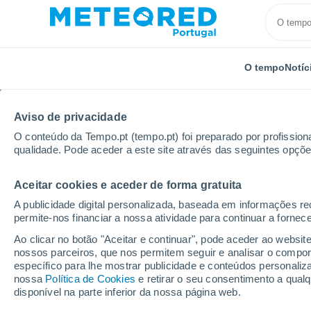
O tempo
Notíc
Aviso de privacidade
O conteúdo da Tempo.pt (tempo.pt) foi preparado por profissiona
qualidade. Pode aceder a este site através das seguintes opçõe
Aceitar cookies e aceder de forma gratuita
Início
Canadá
Província de Quebec
Normetal
A publicidade digital personalizada, baseada em informações r
permite-nos financiar a nossa atividade para continuar a fornec
Tempo em Normetal - 
Ao clicar no botão "Aceitar e continuar", pode aceder ao websit
nossos parceiros, que nos permitem seguir e analisar o compo
01:12
Quinta
específico para lhe mostrar publicidade e conteúdos persona
nossa
Política de Cookies
e retirar o seu consentimento a qua
disponível na parte inferior da nossa página web.
Encoberto