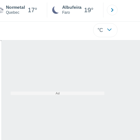
Normetal
Albufeira
Lisboa
17°
19°
Quebec
Faro
Lisboa
°C