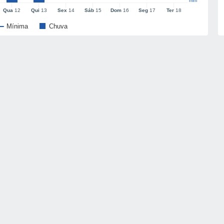
mm
Qua
12
Qui
13
Sex
14
Sáb
15
Dom
16
Seg
17
Ter
18
Mínima
Chuva