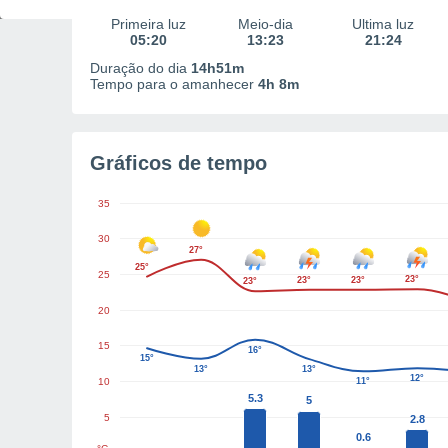
Primeira luz
Meio-dia
Última luz
05:20
13:23
21:24
Duração do dia
14h51m
Tempo para o amanhecer
4h 8m
Gráficos de tempo
35
30
27°
25°
25
23°
23°
23°
23°
20
15
16°
15°
13°
13°
12°
10
11°
5.3
5
5
2.8
0.6