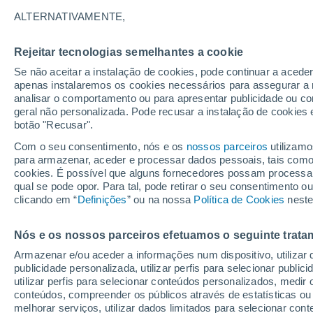
25°
ALTERNATIVAMENTE,
Rejeitar tecnologias semelhantes a cookie
Lua mingu
Se não aceitar a instalação de cookies, pode continuar a acede
Iluminada
Sensação de 26°
apenas instalaremos os cookies necessários para assegurar a 
analisar o comportamento ou para apresentar publicidade ou co
geral não personalizada. Pode recusar a instalação de cookies 
botão "Recusar".
Última hora
Aviso amarelo de tempo quente neste distrito:
Com o seu consentimento, nós e os
nossos parceiros
utilizamo
39 ºC e noites tropicais; saiba até quando
para armazenar, aceder e processar dados pessoais, tais como a
cookies. É possível que alguns fornecedores possam processa
O Tempo 1 - 7 Dias
Atualidade
Mapas de temperat
qual se pode opor. Para tal, pode retirar o seu consentimento 
clicando em “
Definições
” ou na nossa
Política de Cookies
neste
Nós e os nossos parceiros efetuamos o seguinte trata
Amanhã
Domingo
S
Hoje
Armazenar e/ou aceder a informações num dispositivo, utilizar da
8 Ago.
9 Ago.
7 Ago.
publicidade personalizada, utilizar perfis para selecionar public
utilizar perfis para selecionar conteúdos personalizados, med
conteúdos, compreender os públicos através de estatísticas ou
melhorar serviços, utilizar dados limitados para selecionar cont
30%
60%