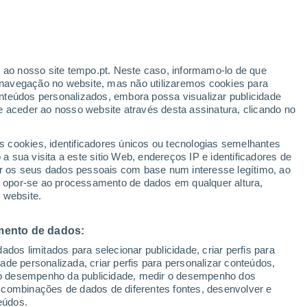
ante
r ao nosso site tempo.pt. Neste caso, informamo-lo de que
:
35%
navegação no website, mas não utilizaremos cookies para
nteúdos personalizados, embora possa visualizar publicidade
e aceder ao nosso website através desta assinatura, clicando no
 até
s cookies, identificadores únicos ou tecnologias semelhantes
 sua visita a este sitio Web, endereços IP e identificadores de
r os seus dados pessoais com base num interesse legítimo, ao
ura
Radar de Chuva
Satélites
Modelos
ou opor-se ao processamento de dados em qualquer altura,
 website.
mento de dados:
egunda
Terça
Quarta
Quinta
dos limitados para selecionar publicidade, criar perfis para
10 Ago.
11 Ago.
12 Ago.
13 Ago.
idade personalizada, criar perfis para personalizar conteúdos,
ir o desempenho da publicidade, medir o desempenho dos
 combinações de dados de diferentes fontes, desenvolver e
eúdos.