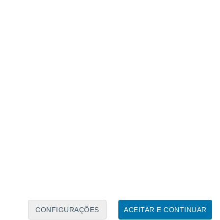
Calendário Lunar
Seg
Ter
Qua
Qui
Sex
Sáb
Domo
7
8
9
10
11
12
13
14
15
16
17
18
19
20
CONFIGURAÇÕES
ACEITAR E CONTINUAR