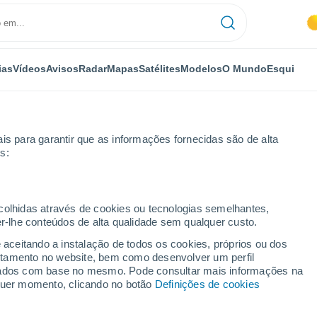
ias
Vídeos
Avisos
Radar
Mapas
Satélites
Modelos
O Mundo
Esqui
is para garantir que as informações fornecidas são de alta
s:
ecolhidas através de cookies ou tecnologias semelhantes,
er-lhe conteúdos de alta qualidade sem qualquer custo.
e aceitando a instalação de todos os cookies, próprios ou dos
rtamento no website, bem como desenvolver um perfil
...
lizados com base no mesmo. Pode consultar mais informações na
lquer momento, clicando no botão
Definições de cookies
Por horas
Céu limpo nas próximas horas