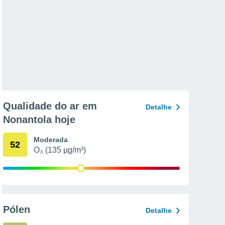
Qualidade do ar em
Detalhe
Nonantola hoje
Moderada
52
O₃ (135 µg/m³)
Pólen
Detalhe