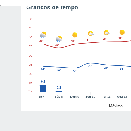
Gráficos de tempo
50
45
40
38°
38°
37°
36°
36°
34°
35
30
25
26°
25°
24°
24°
24°
23°
20
0.5
15
0.1
°C
Sex
7
Sáb
8
Dom
9
Seg
10
Ter
11
Qua
12
Máxima