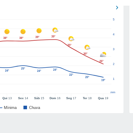
5
4
39°
39°
38°
38°
35°
3
30°
26°
2
25°
24°
24°
24°
22°
20°
1
19°
mm
Qui
13
Sex
14
Sáb
15
Dom
16
Seg
17
Ter
18
Qua
19
Mínima
Chuva