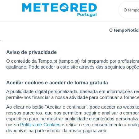
O tempo
Notíc
Aviso de privacidade
O conteúdo da Tempo.pt (tempo.pt) foi preparado por profissiona
qualidade. Pode aceder a este site através das seguintes opçõe
Aceitar cookies e aceder de forma gratuita
Início
Itália
Província de Modena
Nonantola
A publicidade digital personalizada, baseada em informações r
permite-nos financiar a nossa atividade para continuar a fornec
Tempo em Nonantola
Ao clicar no botão "Aceitar e continuar", pode aceder ao websit
nossos parceiros, que nos permitem seguir e analisar o compo
05:09
Sexta
específico para lhe mostrar publicidade e conteúdos persona
nossa
Política de Cookies
e retirar o seu consentimento a qua
disponível na parte inferior da nossa página web.
Céu limpo