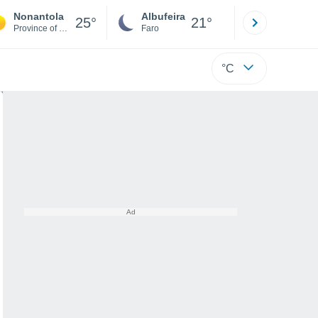
Nonantola
Albufeira
Lisboa
25°
21°
Province of Modena
Faro
Lisboa
°C