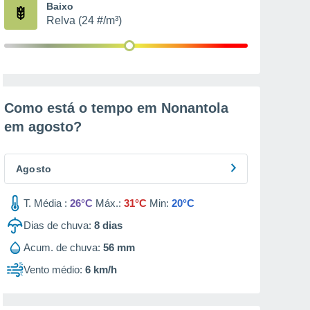
Baixo
Relva (24 #/m³)
Como está o tempo em Nonantola
em
agosto
?
Agosto
T. Média :
26°C
Máx.:
31°C
Min:
20°C
Dias de chuva:
8
dias
Acum. de chuva:
56 mm
Vento médio:
6 km/h