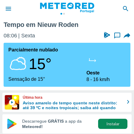
Tempo em Nieuw Roden
de
08:06
Sexta
...
 da
empo.pt) foi
Parcialmente nublado
or
15°
is para
e as
 fornecidas
Oeste
 qualidade.
Sensação de 15°
8
16 km/h
r a este
s das
opções:
Última hora
Aviso amarelo de tempo quente neste distrito:
ookies e
até 39 ºC e noites tropicais; saiba até quando
 forma
Descarregue
GRÁTIS
a app da
Instalar
e digital
Meteored!
da,