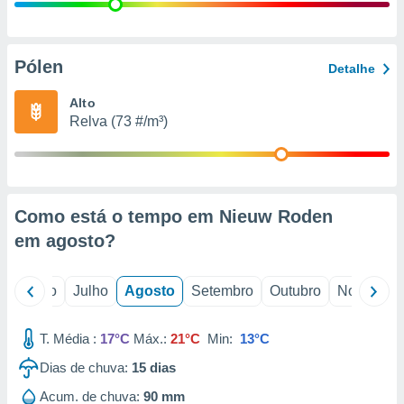
conteúdos.
ção
Pólen
Detalhe
ão através
de
Alto
,
Relva (73 #/m³)
 e
dos,
publicidade
s, estudos
Como está o tempo em Nieuw Roden
a e
mento de
em
agosto
?
ossos 1199
o
Junho
Julho
Agosto
Setembro
Outubro
Novembro
eiros
T. Média :
17°C
Máx.:
21°C
Min:
13°C
Dias de chuva:
15
dias
Acum. de chuva:
90 mm