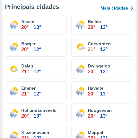
Principais cidades
Mais cidades
Assen
Beilen
20°
13°
20°
13°
Borger
Coevorden
20°
12°
21°
12°
Dalen
Dwingeloo
21°
12°
20°
13°
Emmen
Havelte
21°
12°
20°
13°
Hollandscheveld
Hoogeveen
20°
13°
20°
13°
Klazienaveen
Meppel