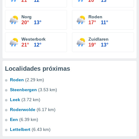
21°
12°
20°
13°
Norg
Roden
20°
13°
17°
11°
Westerbork
Zuidlaren
21°
12°
19°
13°
Localidades próximas
Roden
(2.29 km)
Steenbergen
(3.53 km)
Leek
(3.72 km)
Roderwolde
(6.17 km)
Een
(6.39 km)
Lettelbert
(6.43 km)