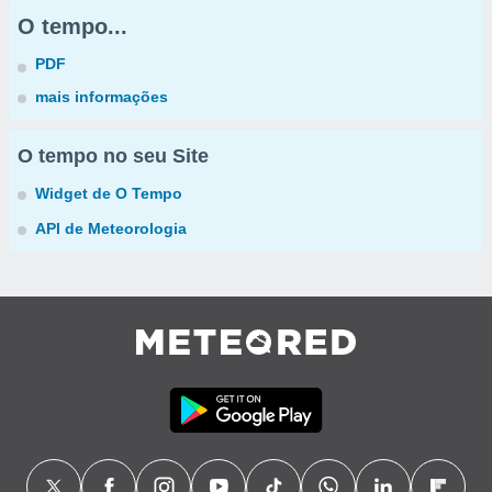
O tempo...
PDF
mais informações
O tempo no seu Site
Widget de O Tempo
API de Meteorologia