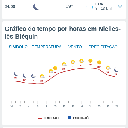
to ou opor-
Este
19°
24:00
8
-
13
km/h
essamento
m qualquer
ando em “
 ou na
Gráfico do tempo por horas em Nielles-
lès-Bléquin
 Cookies
te.
SÍMBOLO
TEMPERATURA
VENTO
PRECIPITAÇÃO
 nossos
s o
26°
25°
24°
24°
23°
20°
20°
o de
19°
17°
15°
14°
14°
13°
e/ou aceder
ões num
utilizar
ados para
24
2
4
6
8
10
12
14
16
18
20
22
24
publicidade,
 para
Temperatura
Precipitação
a, utilizar