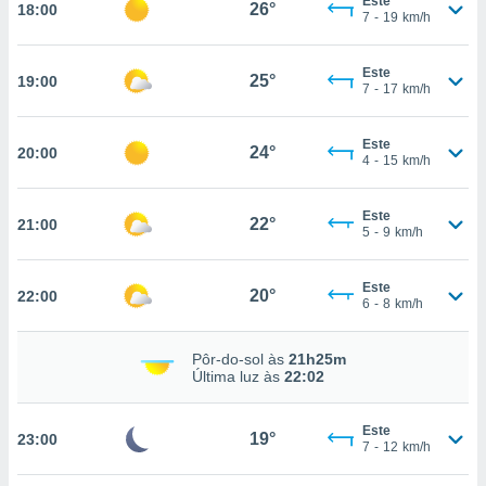
Este
26°
18:00
7
-
19
km/h
nto, nós e
Este
25°
19:00
7
-
17
km/h
arceiros
cookies,
ores únicos
Este
24°
ias
20:00
4
-
15
km/h
s para
 aceder e
dados
Este
22°
21:00
5
-
9
km/h
ais como a
 este sitio
eços IP e
Este
20°
22:00
ores de
6
-
8
km/h
possível
es possam
Pôr-do-sol às
21h25m
Última luz às
22:02
os seus
oais com
nteresse
Este
19°
23:00
o qual se
7
-
12
km/h
ara tal,
 o seu