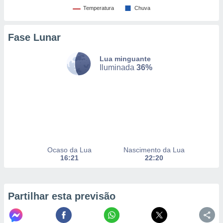
to ou opor-
Temperatura
Chuva
essamento
m qualquer
ando em “
Fase Lunar
 ou na
Lua minguante
 Cookies
Iluminada
36%
te.
 nossos
s o
o de
Ocaso da Lua
Nascimento da Lua
e/ou aceder
16:21
22:20
ões num
utilizar
ados para
publicidade,
Partilhar esta previsão
 para
a, utilizar