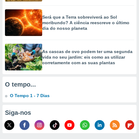
ão através
de
Será que a Terra sobreviverá ao Sol
,
moribundo? A ciência reescreve o último
 e
dia do nosso planeta
dos,
publicidade
s, estudos
As cascas de ovo podem ter uma segunda
vida no seu jardim: eis como as utilizar
a e
corretamente com as suas plantas
mento de
ossos 1199
O tempo...
eiros
O Tempo 1 - 7 Dias
Siga-nos