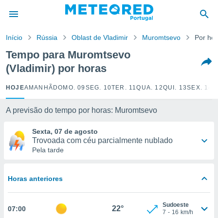
de
Início
Rússia
Oblast de Vladimir
Muromtsevo
Por ho
 da
empo.pt) foi
Tempo para Muromtsevo
or
(Vladimir) por horas
is para
e as
 fornecidas
HOJE
AMANHÃ
DOMO. 09
SEG. 10
TER. 11
QUA. 12
QUI. 13
SEX. 14
S
 qualidade.
r a este
A previsão do tempo por horas: Muromtsevo
s das
opções:
Sexta, 07 de agosto
Trovoada com céu parcialmente nublado
ookies e
Pela tarde
 forma
e digital
Horas anteriores
da,
m
 recolhidas
Sudoeste
22°
07:00
cookies ou
7
-
16
km/h