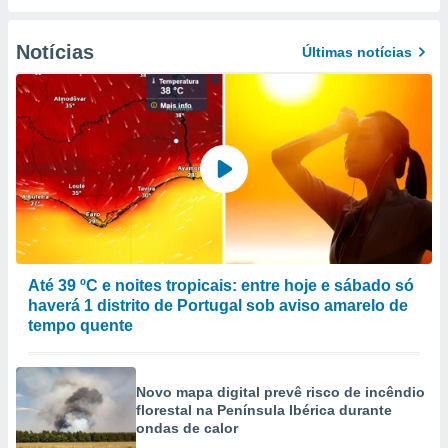
selecionar
Notícias
a, criar
Últimas notícias
personalizar
tilizar
selecionar
dos, medir
nho da
, medir o
o dos
r os
ravés de
s ou
Até 39 ºC e noites tropicais: entre hoje e sábado só
s de dados
haverá 1 distrito de Portugal sob aviso amarelo de
es fontes,
tempo quente
 e melhorar
ilizar dados
ara
Novo mapa digital prevê risco de incêndio
conteúdos.
florestal na Península Ibérica durante
ondas de calor
ção