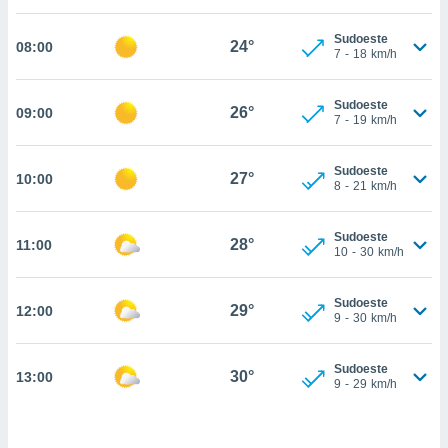
, permite-
Sudoeste
ar a nossa
24°
08:00
7
-
18
km/h
ara
ACEITAR
 fornecer-
E
os de alta
Sudoeste
CONTINUAR
26°
09:00
sem
7
-
19
km/h
sto.
CONFIGURAÇÕES
o botão
Sudoeste
27°
10:00
8
-
21
km/h
ontinuar",
r ao
itando a
Sudoeste
28°
11:00
de todos os
10
-
30
km/h
óprios ou
parceiros,
rmitem
Sudoeste
29°
12:00
9
-
30
km/h
lisar o
nto no
em como
Sudoeste
30°
13:00
 um perfil
9
-
29
km/h
para lhe
licidade e