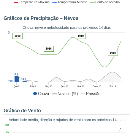
da em
Temperatura Máxima
Temperatura Mínima
Ponto de orvalho
 recolhidas
 cookies ou
Gráficos de Precipitação – Névoa
logias
s, permite-
Chuva, neve e nebulosidade para os próximos 14 dias
iar a nossa
1
5
de para
1019
1019
ACEITAR
a fornecer-
E
dos de alta
1016
CONTINUAR
ade sem
1015
5
r custo.
CONFIGURAÇÕES
 no botão
continuar",
0.6
eder ao
0.1
mm
ceitando a
Qui
6
Sáb
8
Seg
10
Qua
12
Sex
14
Dom
16
Ter
18
de todos os
Chuva
Nuvens (%)
Pressão
róprios ou
 parceiros,
permitem
Gráfico de Vento
analisar o
mento no
Velocidade média, direção e rajadas de vento para os próximos 14 dias
 bem como
50
r um perfil
40