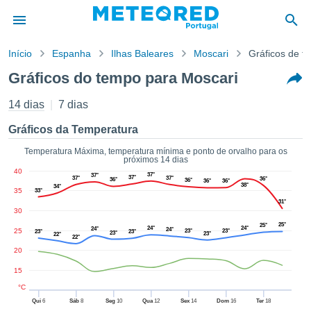
Início
Espanha
Ilhas Baleares
Moscari
Gráficos de t
o de
Gráficos do tempo para Moscari
cidade
eúdo da
14 dias
7 dias
empo.pt) foi
ado por
Gráficos da Temperatura
nais para
r que as
Temperatura Máxima, temperatura mínima e ponto de orvalho para os
próximos 14 dias
 fornecidas
40
 qualidade.
37°
37°
37°
37°
37°
36°
36°
36°
36°
36°
38°
34°
er a este
35
33°
avés das
31°
30
s opções:
25°
25°
24°
24°
24°
24°
25
23°
23°
23°
23°
23°
23°
22°
22°
cookies e
20
de forma
uita
15
ade digital
°C
lizada,
Qui
6
Sáb
8
Seg
10
Qua
12
Sex
14
Dom
16
Ter
18