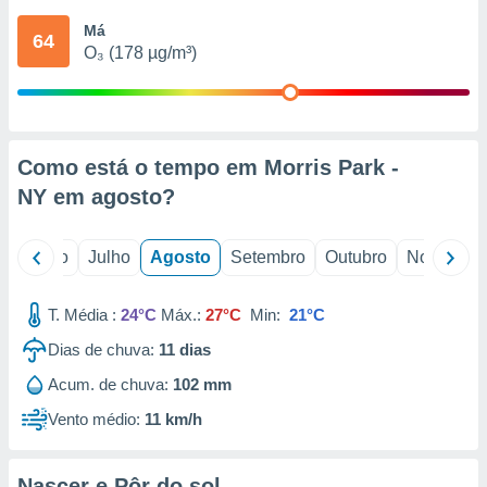
conteúdos.
Má
64
O₃ (178 µg/m³)
ção
ão através
de
,
 e
Como está o tempo em Morris Park -
NY em
agosto
?
dos,
publicidade
s, estudos
o
Junho
Julho
Agosto
Setembro
Outubro
Novembro
a e
mento de
T. Média :
24°C
Máx.:
27°C
Min:
21°C
ossos 1199
Dias de chuva:
11
dias
eiros
Acum. de chuva:
102 mm
Vento médio:
11 km/h
Nascer e Pôr do sol