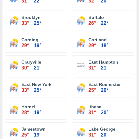
31°
22°
32°
20°
Brooklyn
Buffalo
33°
25°
26°
22°
Corning
Cortland
29°
19°
29°
18°
Craryville
East Hampton
30°
21°
31°
21°
East New York
East Rochester
33°
25°
25°
20°
Hornell
Ithaca
28°
19°
31°
20°
Jamestown
Lake George
25°
19°
31°
20°