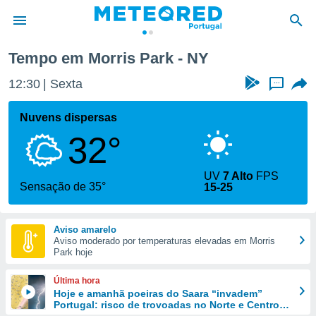
Tempo em Morris Park - NY
de
12:30
Sexta
...
 da
empo.pt) foi
Nuvens dispersas
or
32°
is para
e as
 fornecidas
UV
7 Alto
FPS
 qualidade.
Sensação de 35°
15-25
r a este
s das
opções:
Aviso amarelo
Aviso moderado por temperaturas elevadas em Morris
ookies e
Park hoje
 forma
Última hora
e digital
Hoje e amanhã poeiras do Saara “invadem”
Portugal: risco de trovoadas no Norte e Centro
da,