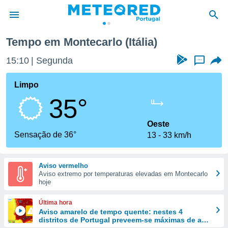
Tempo em Montecarlo (Itália)
de
15:10
Segunda
...
 da
empo.pt) foi
Limpo
or
35°
is para
e as
 fornecidas
Oeste
 qualidade.
Sensação de 36°
13
33 km/h
r a este
s das
opções:
Aviso vermelho
Aviso extremo por temperaturas elevadas em Montecarlo
ookies e
hoje
 forma
Última hora
e digital
Aviso amarelo de tempo quente: nestes 4
distritos de Portugal preveem-se máximas de até
da,