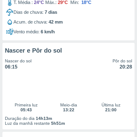
T. Média :
24°C
Máx.:
29°C
Min:
18°C
Dias de chuva:
7
dias
Acum. de chuva:
42 mm
Vento médio:
6 km/h
Nascer e Pôr do sol
Nascer do sol
Pôr do sol
06:15
20:28
Primeira luz
Meio-dia
Última luz
05:43
13:22
21:00
Duração do dia
14h13m
Luz da manhã restante
5h51m