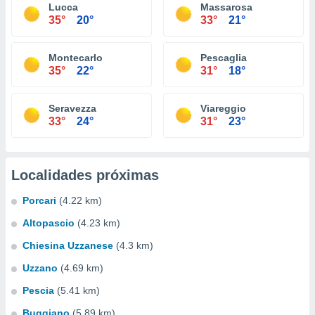
Lucca
Massarosa
35°
20°
33°
21°
Montecarlo
Pescaglia
35°
22°
31°
18°
Seravezza
Viareggio
33°
24°
31°
23°
Localidades próximas
Porcari
(4.22 km)
Altopascio
(4.23 km)
Chiesina Uzzanese
(4.3 km)
Uzzano
(4.69 km)
Pescia
(5.41 km)
Buggiano
(5.89 km)