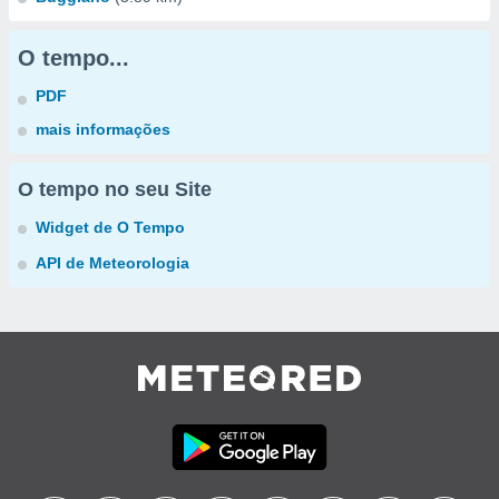
O tempo...
PDF
mais informações
O tempo no seu Site
Widget de O Tempo
API de Meteorologia