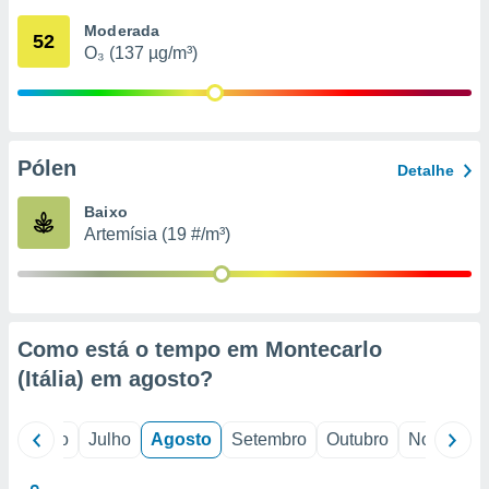
conteúdos.
Moderada
52
O₃ (137 µg/m³)
ção
ão através
de
,
 e
Pólen
Detalhe
dos,
Baixo
publicidade
Artemísia (19 #/m³)
s, estudos
a e
mento de
ossos 1199
Como está o tempo em Montecarlo
eiros
(Itália) em
agosto
?
o
Junho
Julho
Agosto
Setembro
Outubro
Novembro