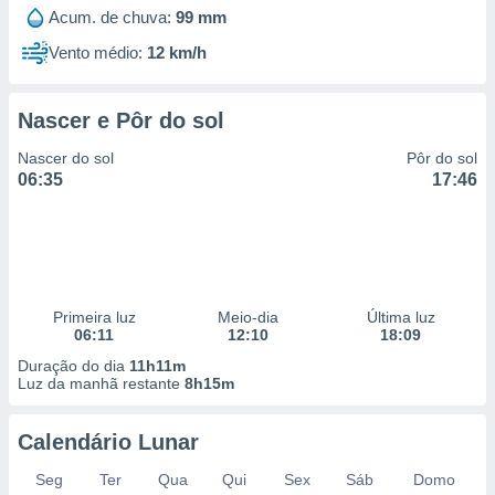
 para
Acum. de chuva:
99 mm
Vento médio:
12 km/h
a, utilizar
selecionar
Nascer e Pôr do sol
a, criar
personalizar
Nascer do sol
Pôr do sol
tilizar
06:35
17:46
selecionar
dos, medir
nho da
, medir o
o dos
Primeira luz
Meio-dia
Última luz
r os
06:11
12:10
18:09
ravés de
Duração do dia
11h11m
s ou
Luz da manhã restante
8h15m
s de dados
es fontes,
 e melhorar
Calendário Lunar
ilizar dados
ara
Seg
Ter
Qua
Qui
Sex
Sáb
Domo