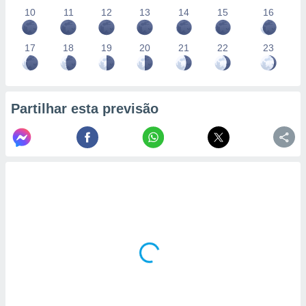
conteúdos.
10
11
12
13
14
15
16
ção
17
18
19
20
21
22
23
ão através
de
,
 e
Partilhar esta previsão
dos,
publicidade
s, estudos
a e
mento de
ossos 1199
eiros