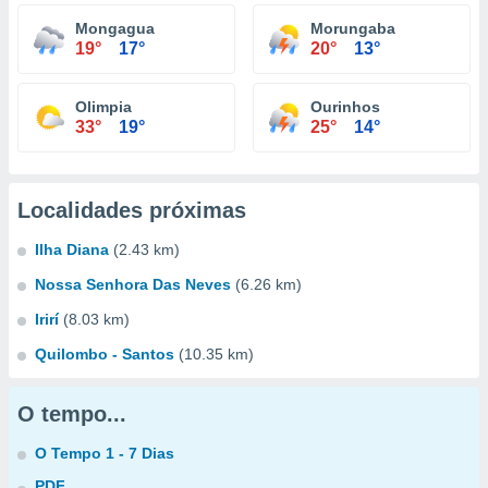
Mongagua
Morungaba
19°
17°
20°
13°
Olimpia
Ourinhos
33°
19°
25°
14°
Localidades próximas
Ilha Diana
(2.43 km)
Nossa Senhora Das Neves
(6.26 km)
Irirí
(8.03 km)
Quilombo - Santos
(10.35 km)
O tempo...
O Tempo 1 - 7 Dias
PDF