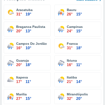
Aracatuba
Bauru
31°
19°
26°
15°
Braganca Paulista
Campinas
20°
13°
24°
15°
Campos Do Jordão
Franca
16°
10°
31°
18°
Guaruja
Ibiuna
20°
18°
16°
11°
Itapeva
Itatiba
17°
11°
21°
14°
Marilia
Mirandópolis
27°
15°
32°
20°