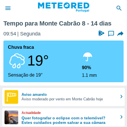
ma semana
Tempo para Monte Cabrão 8 - 14 dias
de
09:54
Segunda
...
 da
empo.pt) foi
Chuva fraca
or
19°
is para
e as
 fornecidas
90%
 qualidade.
Sensação de 19°
1.1 mm
r a este
s das
opções:
Aviso amarelo
Aviso moderado por vento em Monte Cabrão hoje
ookies e
 forma
Actualidade
e digital
Quer fotografar o eclipse com o telemóvel?
Estes cuidados podem salvar a sua câmara
da,