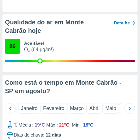
o qual se
ara tal,
 o seu
Qualidade do ar em Monte
to ou opor-
Detalhe
essamento
Cabrão hoje
m qualquer
ando em “
Aceitável
26
 ou na
O₃ (64 µg/m³)
 Cookies
te.
 nossos
Como está o tempo em Monte Cabrão -
s o
SP em
agosto
?
o de
Janeiro
Fevereiro
Março
Abril
Maio
Junho
e/ou aceder
ões num
T. Média :
19°C
Máx.:
21°C
Min:
18°C
utilizar
ados para
Dias de chuva:
12
dias
publicidade,