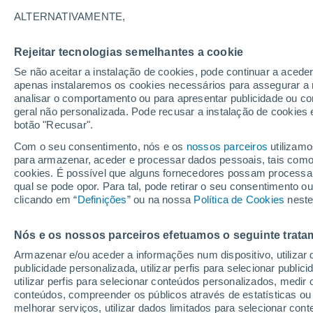
ALTERNATIVAMENTE,
Gráfico do tempo por horas em M
Rejeitar tecnologias semelhantes a cookie
Se não aceitar a instalação de cookies, pode continuar a acede
SÍMBOLO
TEMPERATURA
apenas instalaremos os cookies necessários para assegurar a 
analisar o comportamento ou para apresentar publicidade ou co
00
03
06
09
12
15
18
21
00
03
06
09
geral não personalizada. Pode recusar a instalação de cookies 
botão "Recusar".
Com o seu consentimento, nós e os
nossos parceiros
utilizamo
31°
para armazenar, aceder e processar dados pessoais, tais como a
30°
cookies. É possível que alguns fornecedores possam processa
28°
qual se pode opor. Para tal, pode retirar o seu consentimento 
clicando em “
Definições
” ou na nossa
Política de Cookies
neste
25°
25°
24°
23°
22°
22°
Nós e os nossos parceiros efetuamos o seguinte trata
21°
20°
Armazenar e/ou aceder a informações num dispositivo, utilizar da
publicidade personalizada, utilizar perfis para selecionar public
utilizar perfis para selecionar conteúdos personalizados, med
conteúdos, compreender os públicos através de estatísticas ou
melhorar serviços, utilizar dados limitados para selecionar cont