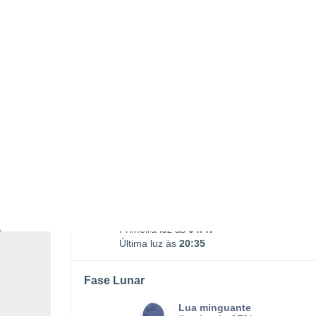
Ocaso da Lua
17:06
DOMINGO, 09 DE AGOSTO
O dia todo
Limpo
Nascer do sol às
05h23m
Pôr-do-sol às
20h00m
Primeira luz às
04:47
Última luz às
20:35
Fase Lunar
Lua minguante