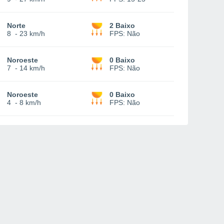
Norte
2 Baixo
8
-
23 km/h
FPS:
Não
Noroeste
0 Baixo
7
-
14 km/h
FPS:
Não
Noroeste
0 Baixo
4
-
8 km/h
FPS:
Não