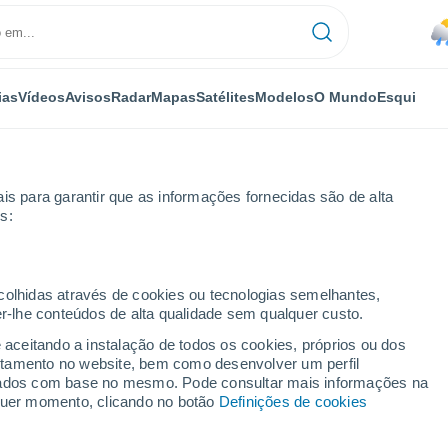
ias
Vídeos
Avisos
Radar
Mapas
Satélites
Modelos
O Mundo
Esqui
is para garantir que as informações fornecidas são de alta
s:
Por horas
ecolhidas através de cookies ou tecnologias semelhantes,
er-lhe conteúdos de alta qualidade sem qualquer custo.
Borsod-Abaúj-Zemplén)
e aceitando a instalação de todos os cookies, próprios ou dos
rtamento no website, bem como desenvolver um perfil
lizados com base no mesmo. Pode consultar mais informações na
lquer momento, clicando no botão
Definições de cookies