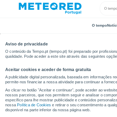
O tempo
Notíc
Aviso de privacidade
O conteúdo da Tempo.pt (tempo.pt) foi preparado por profissiona
qualidade. Pode aceder a este site através das seguintes opçõe
Aceitar cookies e aceder de forma gratuita
Início
Hungria
Borsod-Abaúj-Zemplén
Miskolc
A publicidade digital personalizada, baseada em informações r
permite-nos financiar a nossa atividade para continuar a fornec
Tempo para Miskolc (
Ao clicar no botão "Aceitar e continuar", pode aceder ao websit
por horas
nossos parceiros, que nos permitem seguir e analisar o compo
específico para lhe mostrar publicidade e conteúdos persona
nossa
Política de Cookies
e retirar o seu consentimento a qua
disponível na parte inferior da nossa página web.
O Tempo 1 - 7 Dias
Por horas