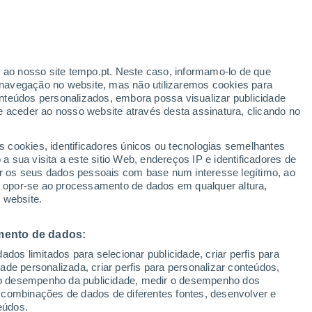
iskolc
r ao nosso site tempo.pt. Neste caso, informamo-lo de que
VENTO
PRECIPITAÇÃO
navegação no website, mas não utilizaremos cookies para
nteúdos personalizados, embora possa visualizar publicidade
12
15
18
21
00
03
06
09
12
15
18
21
00
e aceder ao nosso website através desta assinatura, clicando no
s cookies, identificadores únicos ou tecnologias semelhantes
 sua visita a este sitio Web, endereços IP e identificadores de
30°
29°
29°
29°
r os seus dados pessoais com base num interesse legítimo, ao
27°
ou opor-se ao processamento de dados em qualquer altura,
27°
 website.
25°
25°
22°
22°
mento de dados:
21°
19°
dos limitados para selecionar publicidade, criar perfis para
idade personalizada, criar perfis para personalizar conteúdos,
17°
ir o desempenho da publicidade, medir o desempenho dos
 combinações de dados de diferentes fontes, desenvolver e
eúdos.