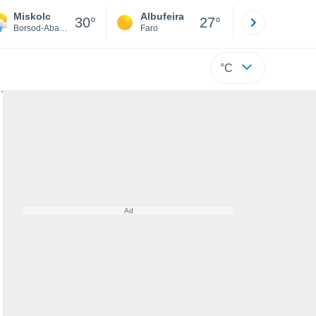
Miskolc
Albufeira
Lisboa
30°
27°
Borsod-Abaúj-Zemplén
Faro
Lisboa
°C