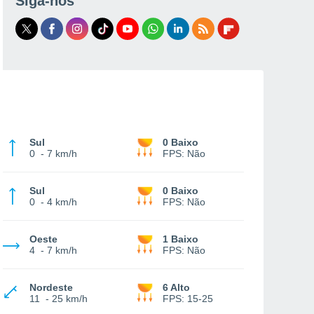
Siga-nos
Sul
0 Baixo
0
-
7 km/h
FPS:
Não
Sul
0 Baixo
0
-
4 km/h
FPS:
Não
Oeste
1 Baixo
4
-
7 km/h
FPS:
Não
Nordeste
6 Alto
11
-
25 km/h
FPS:
15-25