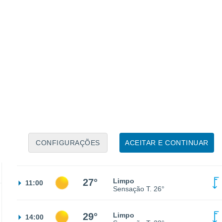
22°
Céu limpo
23:00
Sensação T.
22°
19°
Céu limpo
02:00
Sensação T.
19°
17°
Limpo
05:00
Sensação T.
17°
CONFIGURAÇÕES
ACEITAR E CONTINUAR
21°
Limpo
08:00
Sensação T.
21°
27°
Limpo
11:00
Sensação T.
26°
29°
Limpo
14:00