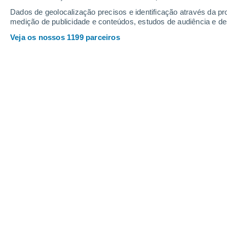
1.2
Dados de geolocalização precisos e identificação através da pr
0.3
0.2
medição de publicidade e conteúdos, estudos de audiência e d
Sexta
7
Sábado
8
Veja os nossos 1199 parceiros
A previsão do tempo por horas: Mis
SEXTA, 07 DE AGOSTO
1 Aviso agora
Risco moderado
Pela tarde
Chuva fraca com céu
parcialmente nublado
Nascer do sol às
05h20m
Pôr-do-sol às
20h03m