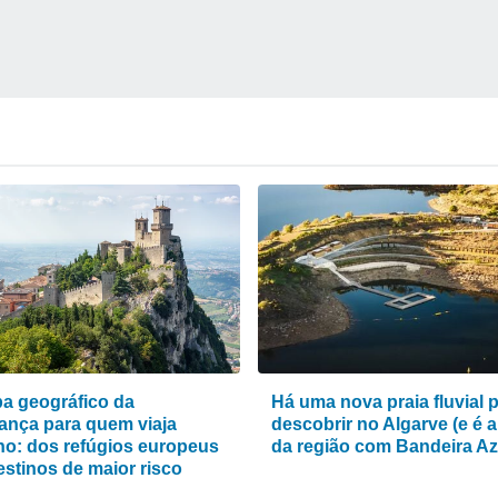
a geográfico da
Há uma nova praia fluvial 
ança para quem viaja
descobrir no Algarve (e é a
ho: dos refúgios europeus
da região com Bandeira Az
estinos de maior risco