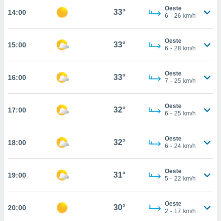
Oeste
33°
14:00
, permite-
6
-
26
km/h
ar a nossa
ara
ACEITAR
 fornecer-
Oeste
33°
15:00
E
6
-
28
km/h
os de alta
CONTINUAR
sem
sto.
Oeste
33°
16:00
CONFIGURAÇÕES
7
-
25
km/h
o botão
ontinuar",
r ao
Oeste
32°
17:00
itando a
6
-
25
km/h
de todos os
óprios ou
Oeste
parceiros,
32°
18:00
6
-
24
km/h
rmitem
lisar o
nto no
Oeste
31°
19:00
em como
5
-
22
km/h
 um perfil
para lhe
Oeste
licidade e
30°
20:00
2
-
17
km/h