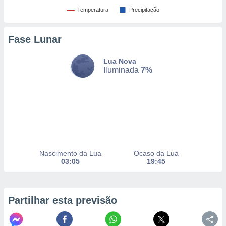
Temperatura
Precipitação
nto, nós e
Fase Lunar
arceiros
cookies,
ores únicos
Lua Nova
Iluminada
7%
ias
s para
 aceder e
dados
ais como a
 este sitio
eços IP e
ores de
possível
Nascimento da Lua
Ocaso da Lua
03:05
19:45
es possam
os seus
oais com
nteresse
Partilhar esta previsão
o qual se
ara tal,
 o seu