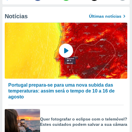
to ou opor-
essamento
Notícias
m qualquer
Últimas notícias
ando em “
 ou na
 Cookies
te.
 nossos
s o
o de
Portugal prepara-se para uma nova subida das
temperaturas: assim será o tempo de 10 a 16 de
e/ou aceder
ões num
agosto
utilizar
ados para
publicidade,
 para
Quer fotografar o eclipse com o telemóvel?
Estes cuidados podem salvar a sua câmara
a, utilizar