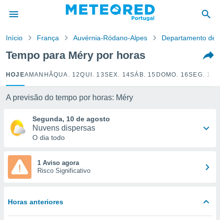
de
Início
França
Auvérnia-Ródano-Alpes
Departamento de 
 da
empo.pt) foi
Tempo para Méry por horas
or
is para
HOJE
AMANHÃ
QUA. 12
QUI. 13
SEX. 14
SÁB. 15
DOMO. 16
SEG. 17
T
e as
 fornecidas
 qualidade.
A previsão do tempo por horas: Méry
r a este
s das
Segunda, 10 de agosto
opções:
Nuvens dispersas
O dia todo
ookies e
 forma
1 Aviso agora
Risco Significativo
e digital
da,
m
Horas anteriores
 recolhidas
cookies ou