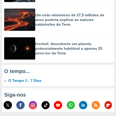
selecionar
a, criar
Um ciclo misterioso de 27,5 milhões de
personalizar
anos poderia explicar as maiores
tilizar
catástrofes da Terra
selecionar
dos, medir
nho da
Incrível: descoberto um planeta
, medir o
potencialmente habitável a apenas 25
o dos
anos-luz da Terra
r os
ravés de
O tempo...
s ou
s de dados
O Tempo 1 - 7 Dias
es fontes,
 e melhorar
ilizar dados
Siga-nos
ara
conteúdos.
ção