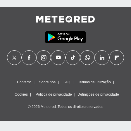
ão através
de
,
 e
dos,
publicidade
s, estudos
a e
mento de
ossos 1199
eiros
Contacto
Sobre nós
FAQ
Termos de utilização
Cookies
Política de privacidade
Definições de privacidade
© 2026 Meteored. Todos os direitos reservados