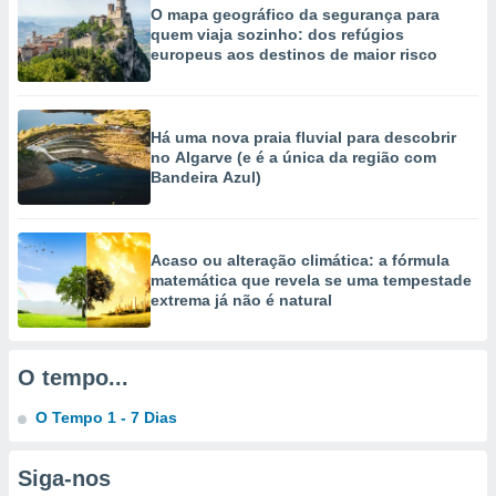
selecionar
O mapa geográfico da segurança para
quem viaja sozinho: dos refúgios
europeus aos destinos de maior risco
a, criar
personalizar
tilizar
selecionar
Há uma nova praia fluvial para descobrir
no Algarve (e é a única da região com
dos, medir
Bandeira Azul)
nho da
, medir o
o dos
Acaso ou alteração climática: a fórmula
r os
matemática que revela se uma tempestade
ravés de
extrema já não é natural
s ou
s de dados
es fontes,
 e melhorar
O tempo...
ilizar dados
ara
O Tempo 1 - 7 Dias
conteúdos.
Siga-nos
ção