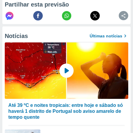
Partilhar esta previsão
to ou opor-
essamento
m qualquer
ando em “
 ou na
Notícias
Últimas notícias
 Cookies
te.
 nossos
s o
o de
e/ou aceder
ões num
utilizar
Até 39 ºC e noites tropicais: entre hoje e sábado só
ados para
haverá 1 distrito de Portugal sob aviso amarelo de
publicidade,
tempo quente
 para
a, utilizar