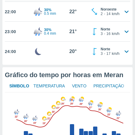
osso site
este caso,
Noroeste
30%
22°
22:00
lo de que
0.5 mm
2
-
14
km/h
talaremos
Norte
30%
s para
21°
23:00
0.4 mm
3
-
16
km/h
a navegação
, mas não
s cookies
Norte
20°
24:00
ar o
3
-
17
km/h
nto ou
ntar
 ou
Gráfico do tempo por horas em Meran
dos,
SÍMBOLO
TEMPERATURA
VENTO
PRECIPITAÇÃO
ssa
ublicidade
29°
29°
ada. Pode
29°
27°
27°
26°
nstalação de
25°
23°
ceder ao
22°
21°
21°
ite através
20°
19°
19°
atura,
 botão