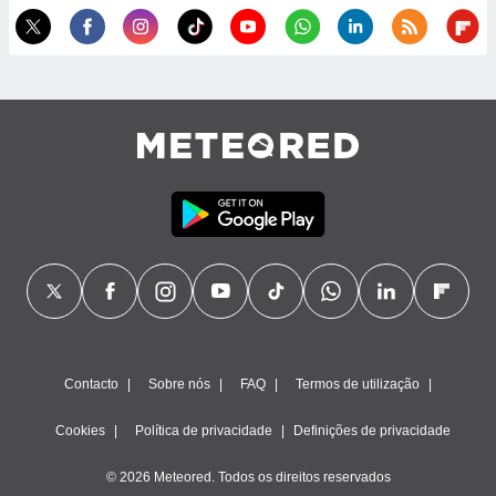
ão através
de
,
 e
dos,
publicidade
s, estudos
a e
mento de
ossos 1199
eiros
Contacto
Sobre nós
FAQ
Termos de utilização
Cookies
Política de privacidade
Definições de privacidade
© 2026 Meteored. Todos os direitos reservados