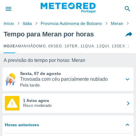
de
Início
Itália
Província Autónoma de Bolzano
Meran
P
 da
empo.pt) foi
Tempo para Meran por horas
or
is para
HOJE
AMANHÃ
DOMO. 09
SEG. 10
TER. 11
QUA. 12
QUI. 13
SEX. 14
S
e as
 fornecidas
 qualidade.
A previsão do tempo por horas: Meran
r a este
s das
Sexta, 07 de agosto
opções:
Trovoada com céu parcialmente nublado
Pela tarde
ookies e
 forma
1 Aviso agora
Risco moderado
e digital
da,
m
Horas anteriores
 recolhidas
cookies ou