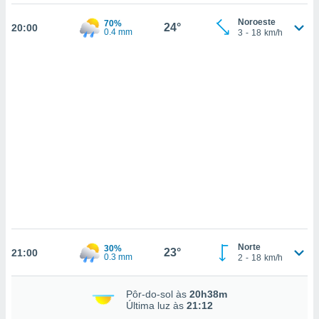
ados com
esmo. Pode
Noroeste
70%
24°
20:00
ais
0.4 mm
3
-
18
km/h
s na nossa
 Cookies
e
u
nto a
omento,
 botão
de cookies
na parte
nossa
.
IVAMENTE,
as
Norte
30%
tes a
23°
21:00
0.3 mm
2
-
18
km/h
tar a
Pôr-do-sol às
20h38m
de cookies,
Última luz às
21:12
uar a