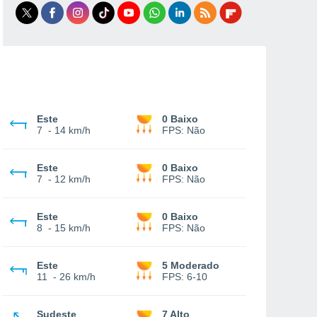
Este
0 Baixo
7
-
14 km/h
FPS:
Não
Este
0 Baixo
7
-
12 km/h
FPS:
Não
Este
0 Baixo
8
-
15 km/h
FPS:
Não
Este
5 Moderado
11
-
26 km/h
FPS:
6-10
Sudeste
7 Alto