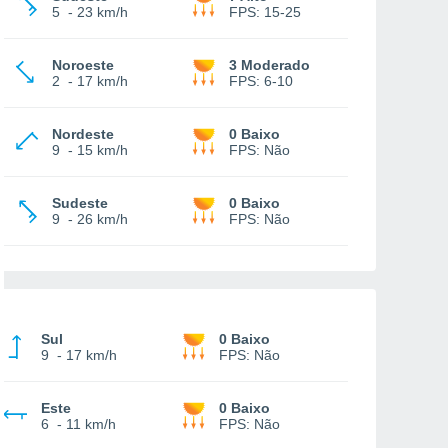
5
-
23 km/h
FPS:
15-25
Noroeste
3 Moderado
2
-
17 km/h
FPS:
6-10
Nordeste
0 Baixo
9
-
15 km/h
FPS:
Não
Sudeste
0 Baixo
9
-
26 km/h
FPS:
Não
Sul
0 Baixo
9
-
17 km/h
FPS:
Não
Este
0 Baixo
6
-
11 km/h
FPS:
Não