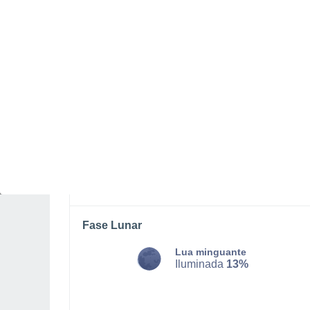
DOMINGO, 09 DE AGOSTO
Pela tarde
Trovoada com céu parcialmente
nublado
Nascer do sol às
07h03m
Pôr-do-sol às
20h06m
Primeira luz às
06:40
Última luz às
20:29
Fase Lunar
Lua minguante
Iluminada
13%