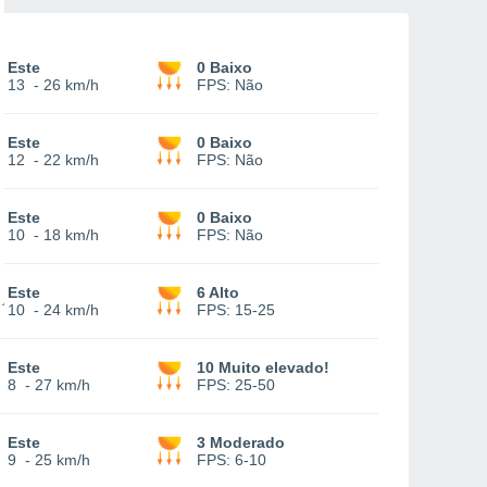
Este
0 Baixo
13
-
26 km/h
FPS:
Não
Este
0 Baixo
12
-
22 km/h
FPS:
Não
Este
0 Baixo
10
-
18 km/h
FPS:
Não
Este
6 Alto
10
-
24 km/h
FPS:
15-25
Este
10 Muito elevado!
8
-
27 km/h
FPS:
25-50
Este
3 Moderado
9
-
25 km/h
FPS:
6-10