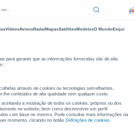
ias
Vídeos
Avisos
Radar
Mapas
Satélites
Modelos
O Mundo
Esqui
is para garantir que as informações fornecidas são de alta
s:
 horas
ecolhidas através de cookies ou tecnologias semelhantes,
er-lhe conteúdos de alta qualidade sem qualquer custo.
or horas
e aceitando a instalação de todos os cookies, próprios ou dos
rtamento no website, bem como desenvolver um perfil
lizados com base no mesmo. Pode consultar mais informações na
lquer momento, clicando no botão
Definições de cookies