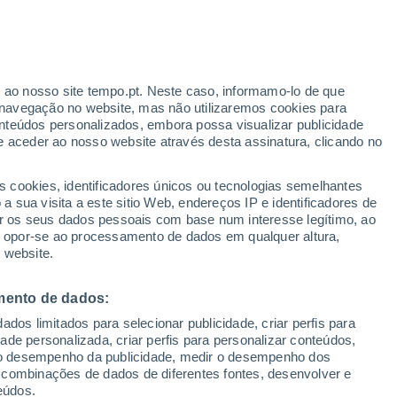
azorra
VENTO
PRECIPITAÇÃO
r ao nosso site tempo.pt. Neste caso, informamo-lo de que
12
15
18
21
00
03
06
09
12
15
18
21
00
navegação no website, mas não utilizaremos cookies para
nteúdos personalizados, embora possa visualizar publicidade
e aceder ao nosso website através desta assinatura, clicando no
s cookies, identificadores únicos ou tecnologias semelhantes
33°
 sua visita a este sitio Web, endereços IP e identificadores de
32°
r os seus dados pessoais com base num interesse legítimo, ao
31°
30°
29°
ou opor-se ao processamento de dados em qualquer altura,
28°
28°
 website.
27°
27°
26°
26°
25°
25°
mento de dados:
dos limitados para selecionar publicidade, criar perfis para
idade personalizada, criar perfis para personalizar conteúdos,
ir o desempenho da publicidade, medir o desempenho dos
2.2
 combinações de dados de diferentes fontes, desenvolver e
1.1
0.6
0.4
eúdos.
0.1