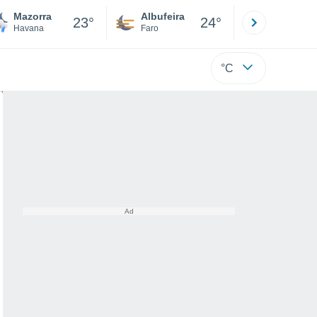
Mazorra
Albufeira
Lisboa
23°
24°
Havana
Faro
Lisboa
°C