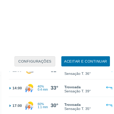
26°
Nuvens dispersas
02:00
Sensação T.
27°
25°
Nuvens dispersas
05:00
Sensação T.
25°
25°
Nuvens dispersas
08:00
Sensação T.
27°
CONFIGURAÇÕES
ACEITAR E CONTINUAR
31°
Nuvens dispersas
11:00
Sensação T.
36°
40%
33°
Trovoada
14:00
0.4 mm
Sensação T.
39°
60%
30°
Trovoada
17:00
1.1 mm
Sensação T.
35°