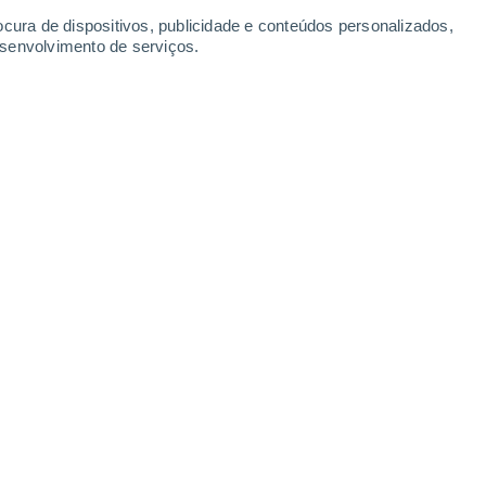
Domingo
9
ocura de dispositivos, publicidade e conteúdos personalizados,
esenvolvimento de serviços.
orra
26°
Parcialmente nublado
02:00
Sensação T.
27°
24°
Nuvens dispersas
05:00
Sensação T.
24°
25°
Nuvens dispersas
08:00
Sensação T.
26°
30%
30°
Chuva fraca
11:00
0.1 mm
Sensação T.
35°