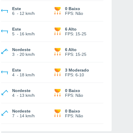
Este
0 Baixo
6
-
12 km/h
FPS:
Não
Este
6 Alto
5
-
16 km/h
FPS:
15-25
Nordeste
6 Alto
3
-
20 km/h
FPS:
15-25
Este
3 Moderado
4
-
18 km/h
FPS:
6-10
Nordeste
0 Baixo
4
-
13 km/h
FPS:
Não
Nordeste
0 Baixo
7
-
14 km/h
FPS:
Não