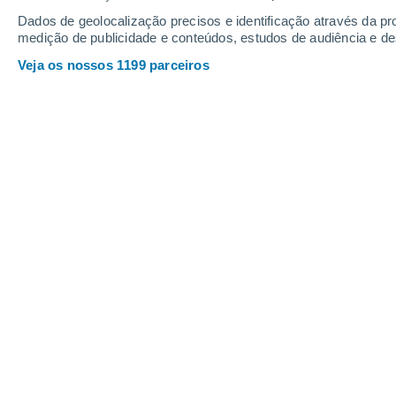
Sexta
7
Sábado
8
Dados de geolocalização precisos e identificação através da pr
medição de publicidade e conteúdos, estudos de audiência e d
Veja os nossos 1199 parceiros
A previsão do tempo por horas: Maz
SEXTA, 07 DE AGOSTO
Pela noite
Trovoada com céu parcialmente
nublado
Nascer do sol às
07h03m
Pôr-do-sol às
20h07m
Primeira luz às
06:39
Última luz às
20:31
Fase Lunar