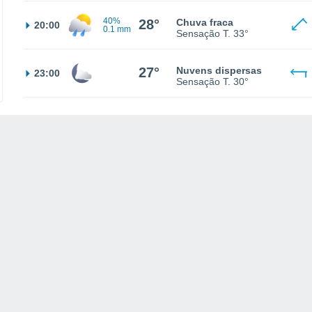
40%
28°
Chuva fraca
20:00
0.1 mm
Sensação T.
33°
27°
Nuvens dispersas
23:00
Sensação T.
30°