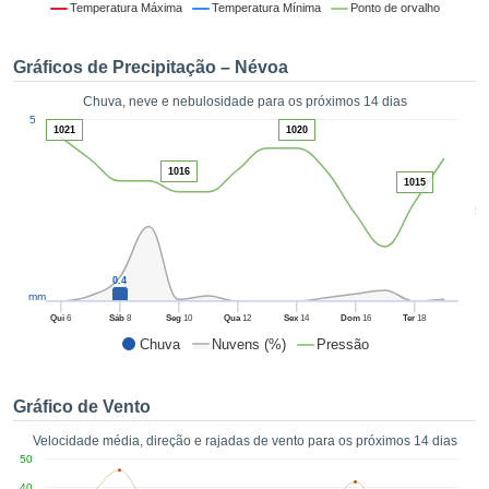
da em
Temperatura Máxima
Temperatura Mínima
Ponto de orvalho
 recolhidas
 cookies ou
Gráficos de Precipitação – Névoa
logias
s, permite-
Chuva, neve e nebulosidade para os próximos 14 dias
iar a nossa
1
5
de para
1021
1020
ACEITAR
a fornecer-
E
dos de alta
1016
CONTINUAR
1015
ade sem
5
r custo.
CONFIGURAÇÕES
 no botão
continuar",
0.4
eder ao
mm
ceitando a
Qui
6
Sáb
8
Seg
10
Qua
12
Sex
14
Dom
16
Ter
18
de todos os
Chuva
Nuvens (%)
Pressão
róprios ou
 parceiros,
permitem
Gráfico de Vento
analisar o
mento no
Velocidade média, direção e rajadas de vento para os próximos 14 dias
 bem como
50
r um perfil
40