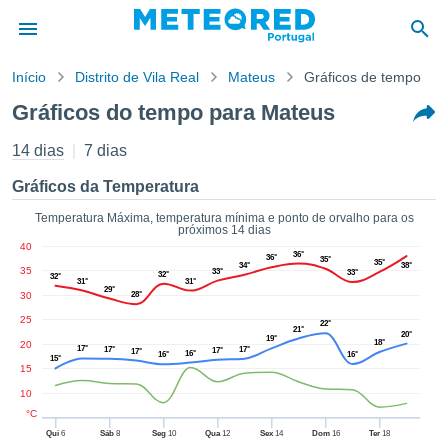
Início
Distrito de Vila Real
Mateus
Gráficos de tempo
o de
Gráficos do tempo para Mateus
cidade
eúdo da
14 dias
7 dias
empo.pt) foi
ado por
Gráficos da Temperatura
nais para
r que as
Temperatura Máxima, temperatura mínima e ponto de orvalho para os
próximos 14 dias
 fornecidas
40
 qualidade.
36°
36°
35°
35°
34°
38°
35
er a este
33°
33°
32°
32°
31°
31°
avés das
29°
30
28°
s opções:
25
22°
21°
20°
19°
18°
20
cookies e
17°
17°
17°
17°
17°
16°
16°
16°
15°
de forma
15
uita
10
ade digital
°C
lizada,
Qui
6
Sáb
8
Seg
10
Qua
12
Sex
14
Dom
16
Ter
18