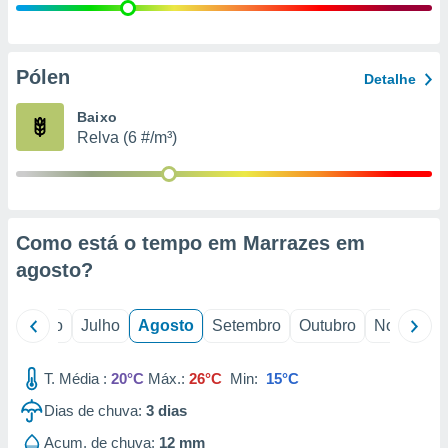
conteúdos.
ção
Pólen
Detalhe
ão através
de
Baixo
,
Relva (6 #/m³)
 e
dos,
publicidade
s, estudos
Como está o tempo em Marrazes em
a e
mento de
agosto
?
ossos 1199
o
Junho
Julho
Agosto
Setembro
Outubro
Novembro
eiros
T. Média :
20°C
Máx.:
26°C
Min:
15°C
Dias de chuva:
3
dias
Acum. de chuva:
12 mm