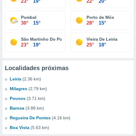
23°
19°
22°
20°
Pombal
Porto de Mós
30°
15°
28°
15°
São Martinho Do Porto
Vieira De Leiria
23°
19°
25°
18°
Localidades próximas
Leiria
(2.36 km)
Milagres
(2.79 km)
Pousos
(3.71 km)
Barosa
(3.88 km)
Regueira De Pontes
(4.16 km)
Boa Vista
(5.63 km)