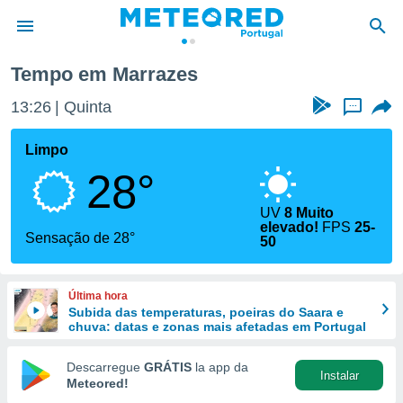
Tempo em Marrazes
de
13:26
Quinta
...
 da
empo.pt) foi
Limpo
or
28°
is para
e as
 fornecidas
UV
8 Muito
elevado!
FPS
25-
 qualidade.
Sensação de 28°
50
r a este
s das
opções:
Última hora
Subida das temperaturas, poeiras do Saara e
ookies e
chuva: datas e zonas mais afetadas em Portugal
 forma
Descarregue
GRÁTIS
la app da
e digital
Instalar
Meteored!
da,