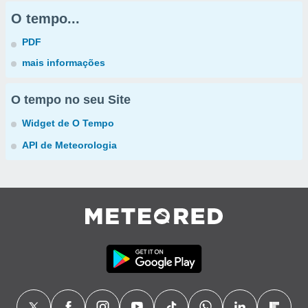
O tempo...
PDF
mais informações
O tempo no seu Site
Widget de O Tempo
API de Meteorologia