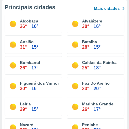
Principais cidades
Mais cidades
Alcobaça
Alvaiázere
26°
16°
30°
16°
Ansião
Batalha
31°
15°
28°
15°
Bombarral
Caldas da Rainha
26°
17°
25°
18°
Figueiró dos Vinhos
Foz Do Arelho
30°
16°
23°
20°
Leiria
Marinha Grande
29°
15°
26°
17°
Nazaré
Peniche