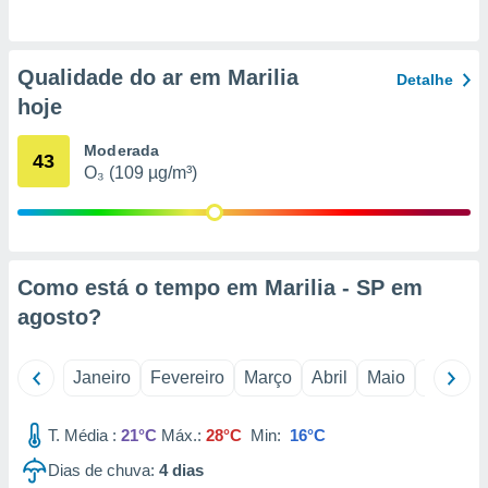
o qual se
ara tal,
 o seu
Qualidade do ar em Marilia
to ou opor-
Detalhe
essamento
hoje
m qualquer
ando em “
Moderada
43
 ou na
O₃ (109 µg/m³)
 Cookies
te.
 nossos
Como está o tempo em Marilia - SP em
s o
agosto
?
o de
Janeiro
Fevereiro
Março
Abril
Maio
Junho
e/ou aceder
ões num
T. Média :
21°C
Máx.:
28°C
Min:
16°C
utilizar
ados para
Dias de chuva:
4
dias
publicidade,