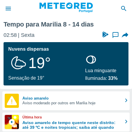
ana
Tempo para Marilia 8 - 14 dias
de
02:58
Sexta
...
 da
empo.pt) foi
Nuvens dispersas
or
19°
is para
e as
 fornecidas
Lua minguante
 qualidade.
Sensação de 19°
Iluminada:
33%
r a este
s das
opções:
Aviso amarelo
Aviso moderado por outros em Marilia hoje
ookies e
 forma
Última hora
e digital
Aviso amarelo de tempo quente neste distrito:
até 39 ºC e noites tropicais; saiba até quando
da,