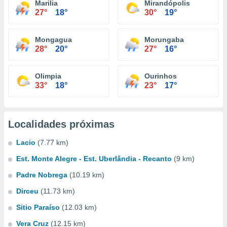
Marilia
Mirandópolis
27°
18°
30°
19°
Mongagua
Morungaba
28°
20°
27°
16°
Olimpia
Ourinhos
33°
18°
23°
17°
Localidades próximas
Lacio
(7.77 km)
Est. Monte Alegre - Est. Uberlândia - Recanto
(9 km)
Padre Nobrega
(10.19 km)
Dirceu
(11.73 km)
Sitio Paraíso
(12.03 km)
Vera Cruz
(12.15 km)