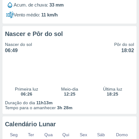
 para
Acum. de chuva:
33 mm
Vento médio:
11 km/h
a, utilizar
selecionar
Nascer e Pôr do sol
a, criar
personalizar
Nascer do sol
Pôr do sol
tilizar
06:49
18:02
selecionar
dos, medir
nho da
, medir o
o dos
Primeira luz
Meio-dia
Última luz
r os
06:26
12:25
18:25
ravés de
Duração do dia
11h13m
s ou
Tempo para o amanhecer
3h 28m
s de dados
es fontes,
 e melhorar
Calendário Lunar
ilizar dados
ara
Seg
Ter
Qua
Qui
Sex
Sáb
Domo