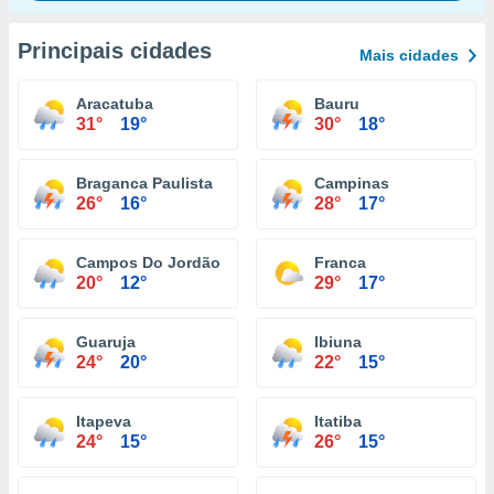
Principais cidades
Mais cidades
Aracatuba
Bauru
31°
19°
30°
18°
Braganca Paulista
Campinas
26°
16°
28°
17°
Campos Do Jordão
Franca
20°
12°
29°
17°
Guaruja
Ibiuna
24°
20°
22°
15°
Itapeva
Itatiba
24°
15°
26°
15°