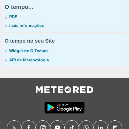
O tempo...
PDF
mais informações
O tempo no seu Site
Widget de O Tempo
API de Meteorologia