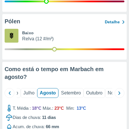
conteúdos.
ção
Pólen
Detalhe
ão através
de
Baixo
,
Relva (12 #/m³)
 e
dos,
publicidade
s, estudos
Como está o tempo em Marbach em
a e
mento de
agosto
?
ossos 1199
o
Junho
Julho
Agosto
Setembro
Outubro
Novembro
eiros
T. Média :
18°C
Máx.:
23°C
Min:
13°C
Dias de chuva:
11
dias
Acum. de chuva:
66 mm