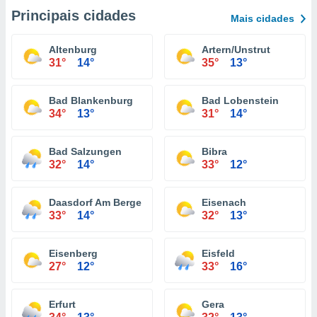
Principais cidades
Mais cidades
Altenburg
Artern/Unstrut
31°
14°
35°
13°
Bad Blankenburg
Bad Lobenstein
34°
13°
31°
14°
Bad Salzungen
Bibra
32°
14°
33°
12°
Daasdorf Am Berge
Eisenach
33°
14°
32°
13°
Eisenberg
Eisfeld
27°
12°
33°
16°
Erfurt
Gera