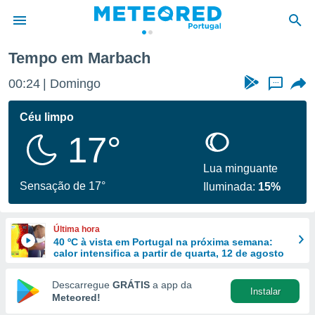
Tempo em Marbach
de
00:24
Domingo
...
 da
empo.pt) foi
Céu limpo
or
17°
is para
e as
 fornecidas
Lua minguante
 qualidade.
Sensação de 17°
Iluminada:
15%
r a este
s das
opções:
Última hora
40 ºC à vista em Portugal na próxima semana:
ookies e
calor intensifica a partir de quarta, 12 de agosto
 forma
Descarregue
GRÁTIS
a app da
Instalar
e digital
Meteored!
da,