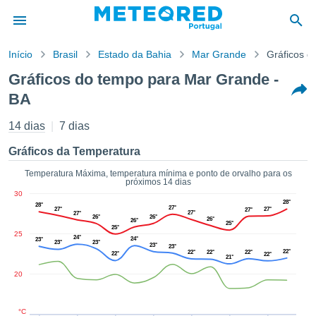
Início
Brasil
Estado da Bahia
Mar Grande
Gráficos d
o de
Gráficos do tempo para Mar Grande -
cidade
BA
eúdo da
empo.pt) foi
14 dias
7 dias
ado por
nais para
Gráficos da Temperatura
r que as
 fornecidas
Temperatura Máxima, temperatura mínima e ponto de orvalho para os
 qualidade.
próximos 14 dias
er a este
30
28°
avés das
28°
27°
27°
27°
27°
27°
27°
26°
26°
s opções:
26°
26°
25°
25°
25
24°
24°
23°
23°
23°
cookies e
23°
23°
22°
22°
22°
22°
22°
22°
21°
de forma
uita
20
ade digital
lizada,
°C