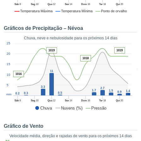
da em
Sáb
8
Seg
10
Qua
12
Sex
14
Dom
16
Ter
18
Qui
20
 recolhidas
Temperatura Máxima
Temperatura Mínima
Ponto de orvalho
 cookies ou
logias
s, permite-
Gráficos de Precipitação – Névoa
iar a nossa
de para
Chuva, neve e nebulosidade para os próximos 14 dias
ACEITAR
1
a fornecer-
25
E
dos de alta
1019
1019
CONTINUAR
20
ade sem
1018
r custo.
15
CONFIGURAÇÕES
5
 no botão
11
1016
10
continuar",
eder ao
5
3.3
2.7
ceitando a
1.7
1.5
1.4
0.9
0.5
0.3
0.2
mm
de todos os
róprios ou
Sáb
8
Seg
10
Qua
12
Sex
14
Dom
16
Ter
18
Qui
20
 parceiros,
Chuva
Nuvens (%)
Pressão
permitem
analisar o
mento no
Gráfico de Vento
 bem como
Velocidade média, direção e rajadas de vento para os próximos 14 dias
r um perfil