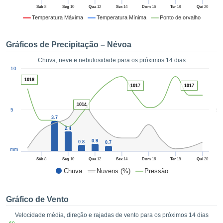
da em
Sáb
8
Seg
10
Qua
12
Sex
14
Dom
16
Ter
18
Qui
20
 recolhidas
Temperatura Máxima
Temperatura Mínima
Ponto de orvalho
 cookies ou
logias
s, permite-
Gráficos de Precipitação – Névoa
iar a nossa
de para
Chuva, neve e nebulosidade para os próximos 14 dias
ACEITAR
1
a fornecer-
10
E
dos de alta
1018
CONTINUAR
1017
1017
ade sem
r custo.
1014
CONFIGURAÇÕES
5
5
 no botão
3.7
continuar",
2.4
eder ao
ceitando a
0.9
0.8
0.7
mm
de todos os
róprios ou
Sáb
8
Seg
10
Qua
12
Sex
14
Dom
16
Ter
18
Qui
20
 parceiros,
Chuva
Nuvens (%)
Pressão
permitem
analisar o
mento no
Gráfico de Vento
 bem como
Velocidade média, direção e rajadas de vento para os próximos 14 dias
r um perfil