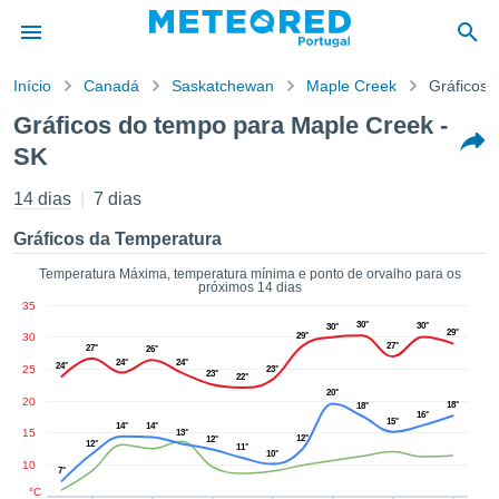
Início
Canadá
Saskatchewan
Maple Creek
Gráficos 
o de
Gráficos do tempo para Maple Creek -
cidade
SK
eúdo da
empo.pt) foi
14 dias
7 dias
ado por
nais para
Gráficos da Temperatura
r que as
 fornecidas
Temperatura Máxima, temperatura mínima e ponto de orvalho para os
 qualidade.
próximos 14 dias
er a este
35
avés das
30°
30°
30°
29°
30
29°
s opções:
27°
27°
26°
24°
24°
24°
25
23°
23°
22°
cookies e
20°
20
18°
18°
de forma
16°
15°
14°
14°
uita
15
13°
12°
12°
12°
11°
10°
ade digital
10
7°
lizada,
°C