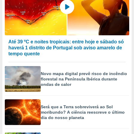
ão através
de
,
 e
dos,
Até 39 ºC e noites tropicais: entre hoje e sábado só
publicidade
haverá 1 distrito de Portugal sob aviso amarelo de
s, estudos
tempo quente
a e
mento de
Novo mapa digital prevê risco de incêndio
ossos 1199
florestal na Península Ibérica durante
eiros
ondas de calor
Será que a Terra sobreviverá ao Sol
moribundo? A ciência reescreve o último
dia do nosso planeta