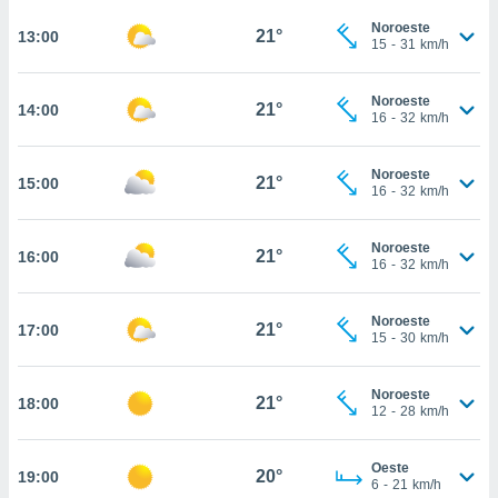
osso site
este caso,
Noroeste
21°
13:00
15
-
31
km/h
lo de que
talaremos
Noroeste
21°
14:00
s para
16
-
32
km/h
a navegação
, mas não
Noroeste
s cookies
21°
15:00
16
-
32
km/h
ar o
nto ou
ntar
Noroeste
21°
16:00
 ou
16
-
32
km/h
dos,
Noroeste
ssa
21°
17:00
15
-
30
km/h
ublicidade
ada. Pode
Noroeste
21°
18:00
nstalação de
12
-
28
km/h
ceder ao
ite através
Oeste
atura,
20°
19:00
6
-
21
km/h
 botão