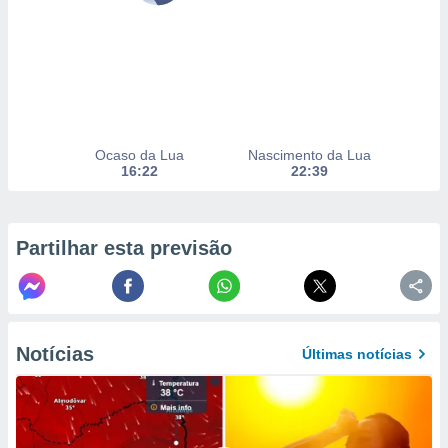
selecionar
a, criar
personalizar
tilizar
selecionar
dos, medir
Ocaso da Lua
Nascimento da Lua
nho da
16:22
22:39
, medir o
o dos
r os
Partilhar esta previsão
ravés de
s ou
s de dados
es fontes,
 e melhorar
Notícias
Últimas notícias
ilizar dados
ara
conteúdos.
ção