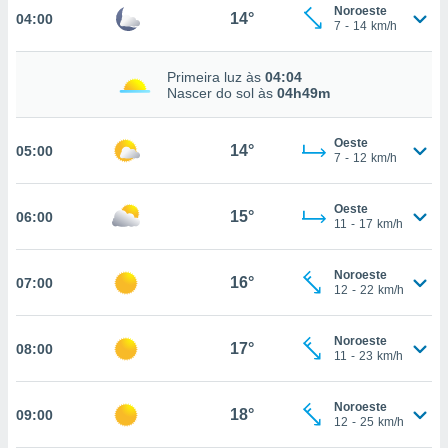
Noroeste
14°
04:00
, permite-
7
-
14
km/h
ar a nossa
ara
ACEITAR
Primeira luz às
04:04
 fornecer-
E
Nascer do sol às
04h49m
os de alta
CONTINUAR
sem
sto.
Oeste
14°
05:00
CONFIGURAÇÕES
7
-
12
km/h
o botão
ontinuar",
r ao
Oeste
15°
06:00
11
-
17
km/h
itando a
de todos os
óprios ou
Noroeste
16°
07:00
parceiros,
12
-
22
km/h
rmitem
lisar o
nto no
Noroeste
17°
08:00
11
-
23
km/h
em como
 um perfil
para lhe
Noroeste
18°
09:00
licidade e
12
-
25
km/h