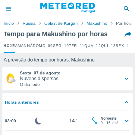
de
Início
Rússia
Oblast de Kurgan
Makushino
Por horas
 da
empo.pt) foi
Tempo para Makushino por horas
or
is para
HOJE
AMANHÃ
DOMO. 09
SEG. 10
TER. 11
QUA. 12
QUI. 13
SEX. 14
S
e as
 fornecidas
 qualidade.
A previsão do tempo por horas: Makushino
r a este
s das
Sexta, 07 de agosto
opções:
Nuvens dispersas
O dia todo
ookies e
 forma
Horas anteriores
e digital
da,
Noroeste
m
14°
03:00
9
-
16
km/h
 recolhidas
cookies ou