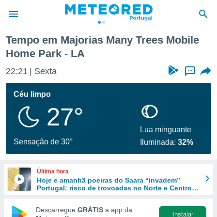
le Home Park
Tempo em Majorias Many Trees Mobile
Home Park - LA
de
 da
22:21
Sexta
...
empo.pt) foi
or
Céu limpo
is para
e as
27°
 fornecidas
 qualidade.
Lua minguante
r a este
Sensação de 30°
s das
Iluminada:
32%
opções:
ookies e
Última hora
 forma
Hoje e amanhã poeiras do Saara “invadem”
Portugal: risco de trovoadas no Norte e Centro
aumenta
e digital
Descarregue
GRÁTIS
a app da
da,
Instalar