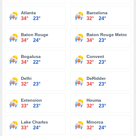
Atlanta
Barcelona
34°
23°
32°
24°
Baton Rouge
Baton Rouge Metropolit
34°
24°
34°
23°
Bogalusa
Convent
34°
22°
32°
23°
Delhi
DeRidder
32°
23°
34°
23°
Extension
Houma
33°
23°
32°
23°
Lake Charles
Minorca
33°
24°
32°
24°