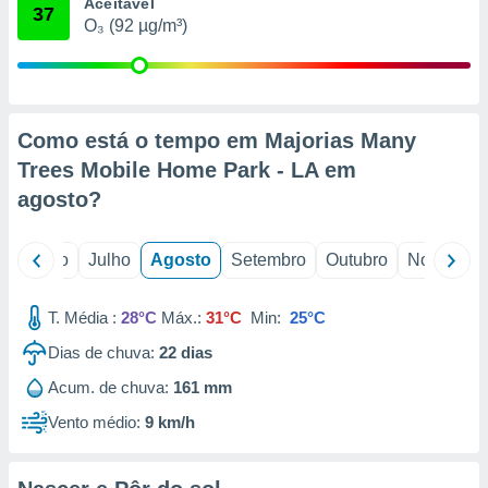
conteúdos.
Aceitável
37
O₃ (92 µg/m³)
ção
ão através
de
Como está o tempo em Majorias Many
,
 e
Trees Mobile Home Park - LA em
agosto
?
dos,
publicidade
s, estudos
o
Junho
Julho
Agosto
Setembro
Outubro
Novembro
a e
mento de
T. Média :
28°C
Máx.:
31°C
Min:
25°C
ossos 1199
Dias de chuva:
22
dias
eiros
Acum. de chuva:
161 mm
Vento médio:
9 km/h