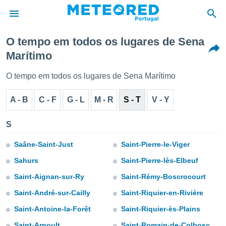
O tempo em todos os lugares de Sena
Marítimo
de
 da
O tempo em todos os lugares de Sena Marítimo
empo.pt) foi
or
A - B
C - F
G - L
M - R
S - T
V - Y
is para
e as
 fornecidas
S
 qualidade.
r a este
Saâne-Saint-Just
Saint-Pierre-le-Viger
s das
opções:
Sahurs
Saint-Pierre-lès-Elbeuf
Saint-Aignan-sur-Ry
Saint-Rémy-Boscrocourt
ookies e
 forma
Saint-André-sur-Cailly
Saint-Riquier-en-Rivière
Saint-Antoine-la-Forêt
Saint-Riquier-ès-Plains
e digital
da,
Saint-Arnoult
Saint-Romain-de-Colbosc