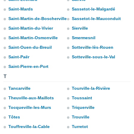
para lhe
licidade e
Saint-Mards
Sassetot-le-Malgardé
Saint-Martin-de-Boscherville
Sassetot-le-Mauconduit
ados com
esmo. Pode
Saint-Martin-du-Vivier
Sierville
ais
s na nossa
Saint-Martin-Osmonville
Smermesnil
 Cookies
e
Saint-Ouen-du-Breuil
Sotteville-lès-Rouen
u
nto a
Saint-Paër
Sotteville-sous-le-Val
omento,
 botão
Saint-Pierre-en-Port
de cookies
na parte
T
nossa
.
Tancarville
Tourville-la-Rivière
Theuville-aux-Maillots
Toussaint
IVAMENTE,
Tocqueville-les-Murs
Triquerville
as
Tôtes
Trouville
tes a
Touffreville-la-Cable
Turretot