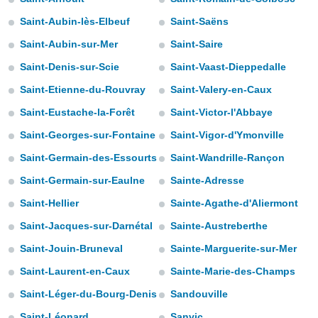
m
 recolhidas
Saint-Aubin-lès-Elbeuf
Saint-Saëns
cookies ou
Saint-Aubin-sur-Mer
Saint-Saire
, permite-
Saint-Denis-sur-Scie
Saint-Vaast-Dieppedalle
ar a nossa
ara
Saint-Etienne-du-Rouvray
Saint-Valery-en-Caux
ACEITAR
 fornecer-
E
os de alta
Saint-Eustache-la-Forêt
Saint-Victor-l'Abbaye
CONTINUAR
sem
Saint-Georges-sur-Fontaine
Saint-Vigor-d'Ymonville
sto.
CONFIGURAÇÕES
Saint-Germain-des-Essourts
Saint-Wandrille-Rançon
o botão
ontinuar",
Saint-Germain-sur-Eaulne
Sainte-Adresse
r ao
itando a
Saint-Hellier
Sainte-Agathe-d'Aliermont
de todos os
Saint-Jacques-sur-Darnétal
Sainte-Austreberthe
óprios ou
parceiros,
Saint-Jouin-Bruneval
Sainte-Marguerite-sur-Mer
rmitem
lisar o
Saint-Laurent-en-Caux
Sainte-Marie-des-Champs
nto no
Saint-Léger-du-Bourg-Denis
Sandouville
em como
 um perfil
Saint-Léonard
Sanvic