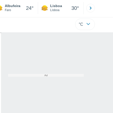
Albufeira
Lisboa
Porto
24°
30°
Faro
Lisboa
Porto
°C