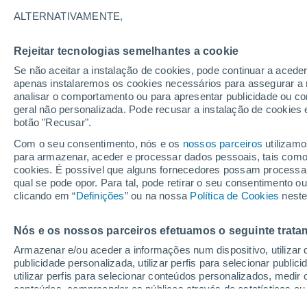
A
B
C
D - E
F - G
H - K
ALTERNATIVAMENTE,
Y
Rejeitar tecnologias semelhantes a cookie
Yadkin
Se não aceitar a instalação de cookies, pode continuar a acede
apenas instalaremos os cookies necessários para assegurar a 
Yadkinville
analisar o comportamento ou para apresentar publicidade ou co
geral não personalizada. Pode recusar a instalação de cookies 
Z
botão "Recusar".
Com o seu consentimento, nós e os
nossos parceiros
utilizamo
Zebulon
para armazenar, aceder e processar dados pessoais, tais como a
cookies. É possível que alguns fornecedores possam processa
qual se pode opor. Para tal, pode retirar o seu consentimento 
clicando em “
Definições
” ou na nossa
Política de Cookies
neste
Nós e os nossos parceiros efetuamos o seguinte trata
Armazenar e/ou aceder a informações num dispositivo, utilizar da
publicidade personalizada, utilizar perfis para selecionar public
utilizar perfis para selecionar conteúdos personalizados, med
conteúdos, compreender os públicos através de estatísticas ou
melhorar serviços, utilizar dados limitados para selecionar cont