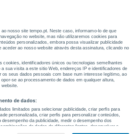
L
M - N
O - Q
R
S
T - W
Y - Z
Yaupon Beach
r ao nosso site tempo.pt. Neste caso, informamo-lo de que
navegação no website, mas não utilizaremos cookies para
Youngsville
nteúdos personalizados, embora possa visualizar publicidade
e aceder ao nosso website através desta assinatura, clicando no
s cookies, identificadores únicos ou tecnologias semelhantes
Zirconia
 sua visita a este sitio Web, endereços IP e identificadores de
r os seus dados pessoais com base num interesse legítimo, ao
ou opor-se ao processamento de dados em qualquer altura,
 website.
mento de dados:
dos limitados para selecionar publicidade, criar perfis para
idade personalizada, criar perfis para personalizar conteúdos,
ir o desempenho da publicidade, medir o desempenho dos
 combinações de dados de diferentes fontes, desenvolver e
eúdos.