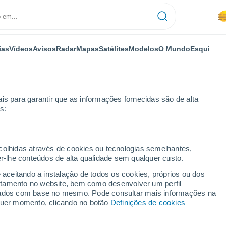
ias
Vídeos
Avisos
Radar
Mapas
Satélites
Modelos
O Mundo
Esqui
is para garantir que as informações fornecidas são de alta
s:
dades
ecolhidas através de cookies ou tecnologias semelhantes,
er-lhe conteúdos de alta qualidade sem qualquer custo.
ugares da Carolina do
e aceitando a instalação de todos os cookies, próprios ou dos
rtamento no website, bem como desenvolver um perfil
lizados com base no mesmo. Pode consultar mais informações na
lquer momento, clicando no botão
Definições de cookies
e