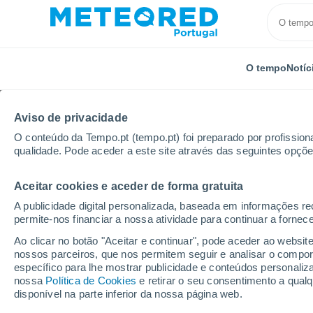
O tempo
Notíc
Aviso de privacidade
O conteúdo da Tempo.pt (tempo.pt) foi preparado por profissiona
qualidade. Pode aceder a este site através das seguintes opçõe
Aceitar cookies e aceder de forma gratuita
Início
Estados Unidos
Carolina do Norte
Locali
A publicidade digital personalizada, baseada em informações r
permite-nos financiar a nossa atividade para continuar a fornec
O tempo em todos os l
Ao clicar no botão "Aceitar e continuar", pode aceder ao websit
Norte
nossos parceiros, que nos permitem seguir e analisar o compo
específico para lhe mostrar publicidade e conteúdos persona
nossa
Política de Cookies
e retirar o seu consentimento a qua
O tempo em todos os lugares da Carolina do Nort
disponível na parte inferior da nossa página web.