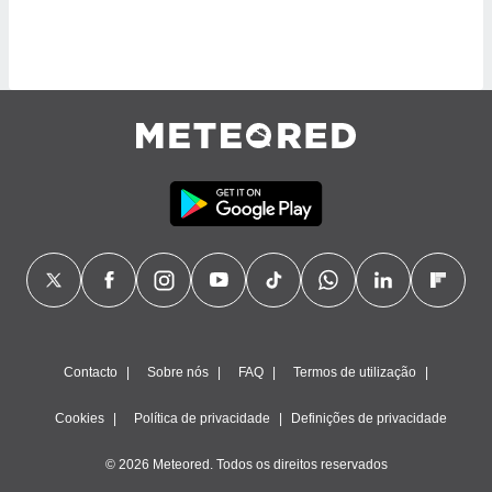
ite através
atura,
 botão
nto, nós e
arceiros
cookies,
ores únicos
ias
s para
 aceder e
dados
ais como a
 este sitio
eços IP e
ores de
Contacto
Sobre nós
FAQ
Termos de utilização
possível
Cookies
Política de privacidade
Definições de privacidade
es possam
os seus
© 2026 Meteored. Todos os direitos reservados
oais com
nteresse