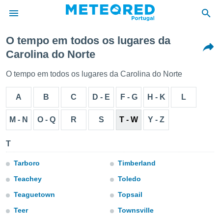
O tempo em todos os lugares da
Carolina do Norte
de
 da
O tempo em todos os lugares da Carolina do Norte
empo.pt) foi
or
A
B
C
D - E
F - G
H - K
L
is para
e as
 fornecidas
M - N
O - Q
R
S
T - W
Y - Z
 qualidade.
r a este
T
s das
opções:
Tarboro
Timberland
ookies e
Teachey
Toledo
 forma
Teaguetown
Topsail
e digital
Teer
Townsville
da,