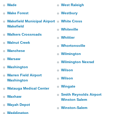
para lhe
Wade
West Raleigh
licidade e
Wake Forest
Westbury
ados com
esmo. Pode
Wakefield Municipal Airport
White Cross
ais
Wakefield
Whiteville
s na nossa
Walkers Crossroads
 Cookies
e
Whittier
u
Walnut Creek
nto a
Whortonsville
omento,
Wanchese
Wilmington
 botão
Warsaw
de cookies
Wilmington Nexrad
na parte
Washington
nossa
Wilson
.
Warren Field Airport
Wilson
Washington
IVAMENTE,
Wingate
Watauga Medical Center
Smith Reynolds Airport
Waxhaw
as
Winston Salem
tes a
Wayah Depot
Winston-Salem
Weddington