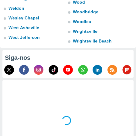
tar a
Wood
de cookies,
Weldon
Woodbridge
uar a
Wesley Chapel
osso site
Woodlea
este caso,
West Asheville
lo de que
Wrightsville
talaremos
West Jefferson
Wrightsville Beach
s para
a navegação
Siga-nos
, mas não
s cookies
ar o
nto ou
ntar
 ou
dos,
ssa
ublicidade
ada. Pode
nstalação de
ceder ao