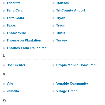
m
Teneriffe
Transou
 recolhidas
cookies ou
Terra Ceia
Tri-County Airport
Terra Cotta
Tryon
, permite-
ar a nossa
Texas
Tryon
ara
ACEITAR
 fornecer-
Thomasville
Tunis
E
os de alta
CONTINUAR
Thompson Plantation
Turkey
sem
sto.
Thornes Farm Trailer Park
CONFIGURAÇÕES
o botão
U
ontinuar",
r ao
Usar Center
Utopia Mobile Home Park
itando a
de todos os
V
óprios ou
parceiros,
Vale
Venable Community
rmitem
lisar o
Valhalla
Village Green
nto no
em como
W
 um perfil