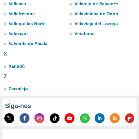
para lhe
Vallecas
Villarejo de Salvanés
licidade e
Vallefresnos
Villaviciosa de Odón
ados com
Vallequillas Norte
Villavieja del Lozoya
esmo. Pode
ais
Valmayor
Vinateros
s na nossa
 Cookies
Valverde de Alcalá
e
u
X
nto a
omento,
Xanadú
 botão
de cookies
Z
na parte
nossa
Zarzalejo
.
IVAMENTE,
Siga-nos
as
tes a