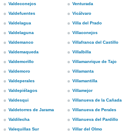
m
Valdeconejos
Venturada
 recolhidas
cookies ou
Valdefuentes
Vicálvaro
Valdelagua
Villa del Prado
, permite-
ar a nossa
Valdelaguna
Villaconejos
ara
ACEITAR
 fornecer-
Valdemanco
Villafranca del Castillo
E
os de alta
CONTINUAR
Valdemaqueda
Villalbilla
sem
sto.
Valdemorillo
Villamanrique de Tajo
CONFIGURAÇÕES
o botão
Valdemoro
Villamanta
ontinuar",
r ao
Valdeperales
Villamantilla
itando a
Valdepiélagos
Villamejor
de todos os
óprios ou
Valdesqui
Villanueva de la Cañada
parceiros,
rmitem
Valdetorres de Jarama
Villanueva de Perales
lisar o
Valdilecha
Villanueva del Pardillo
nto no
em como
Valequillas Sur
Villar del Olmo
 um perfil