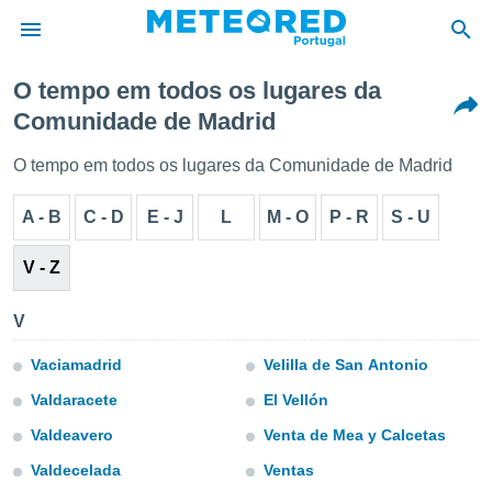
O tempo em todos os lugares da
Comunidade de Madrid
de
 da
O tempo em todos os lugares da Comunidade de Madrid
empo.pt) foi
or
A - B
C - D
E - J
L
M - O
P - R
S - U
is para
e as
 fornecidas
V - Z
 qualidade.
r a este
V
s das
opções:
Vaciamadrid
Velilla de San Antonio
ookies e
Valdaracete
El Vellón
 forma
Valdeavero
Venta de Mea y Calcetas
e digital
Valdecelada
Ventas
da,