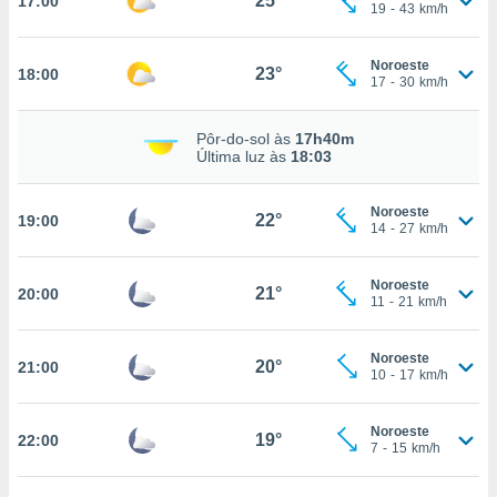
25°
17:00
osso site
19
-
43
km/h
este caso,
lo de que
Noroeste
talaremos
23°
18:00
17
-
30
km/h
s para
a navegação
Pôr-do-sol às
17h40m
, mas não
Última luz às
18:03
s cookies
ar o
Noroeste
nto ou
22°
19:00
14
-
27
km/h
ntar
 ou
Noroeste
21°
20:00
dos,
11
-
21
km/h
ssa
ublicidade
Noroeste
20°
21:00
10
-
17
km/h
ada. Pode
nstalação de
ceder ao
Noroeste
19°
22:00
7
-
15
km/h
ite através
atura,
 botão