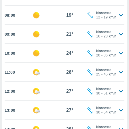
, permite-
ar a nossa
Noroeste
19°
08:00
12
-
19
km/h
ara
ACEITAR
 fornecer-
E
os de alta
CONTINUAR
Noroeste
21°
09:00
sem
16
-
28
km/h
sto.
CONFIGURAÇÕES
o botão
Noroeste
24°
10:00
ontinuar",
20
-
36
km/h
r ao
itando a
Noroeste
de todos os
26°
11:00
25
-
45
km/h
óprios ou
parceiros,
rmitem
Noroeste
27°
12:00
lisar o
30
-
51
km/h
nto no
em como
Noroeste
 um perfil
27°
13:00
30
-
54
km/h
para lhe
licidade e
Noroeste