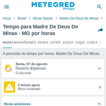
de
Início
Brasil
Minas Gerais
Madre De Deus De Minas
 da
empo.pt) foi
Tempo para Madre De Deus De
or
Minas - MG por horas
is para
e as
 fornecidas
HOJE
AMANHÃ
DOMO. 09
SEG. 10
TER. 11
QUA. 12
QUI. 13
SEX. 14
S
 qualidade.
r a este
A previsão do tempo por horas: Madre De Deus De Minas
s das
opções:
Sexta, 07 de agosto
Nuvens dispersas
ookies e
O dia todo
 forma
e digital
2 Avisos agora
Risco moderado
da,
m
 recolhidas
cookies ou
Horas anteriores