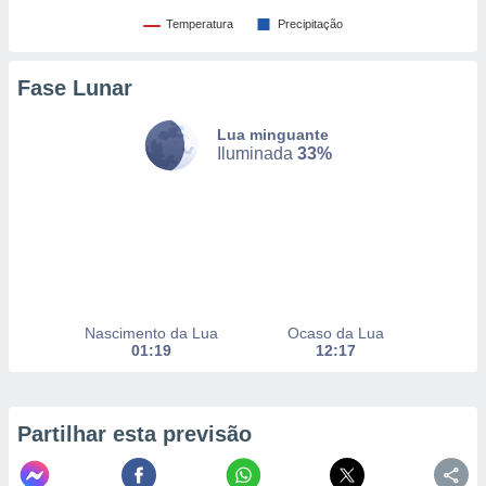
to ou opor-
Temperatura
Precipitação
essamento
m qualquer
ando em “
Fase Lunar
 ou na
Lua minguante
 Cookies
Iluminada
33%
te.
 nossos
s o
o de
Nascimento da Lua
Ocaso da Lua
e/ou aceder
01:19
12:17
ões num
utilizar
ados para
publicidade,
Partilhar esta previsão
 para
a, utilizar