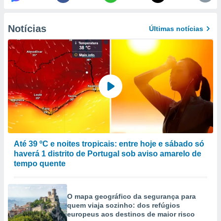
selecionar
a, criar
Notícias
Últimas notícias
personalizar
tilizar
selecionar
dos, medir
nho da
, medir o
o dos
r os
ravés de
s ou
Até 39 ºC e noites tropicais: entre hoje e sábado só
s de dados
haverá 1 distrito de Portugal sob aviso amarelo de
es fontes,
tempo quente
 e melhorar
ilizar dados
ara
conteúdos.
O mapa geográfico da segurança para
quem viaja sozinho: dos refúgios
europeus aos destinos de maior risco
ção