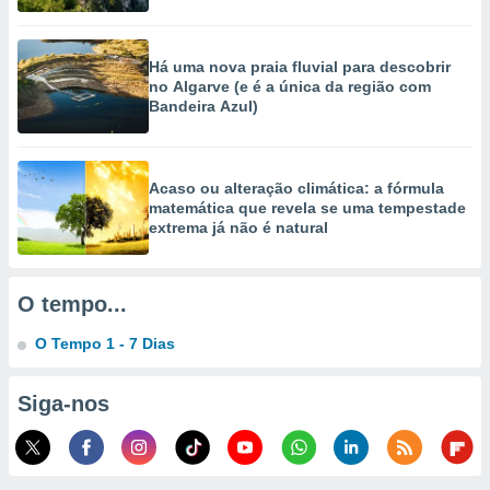
ão através
de
Há uma nova praia fluvial para descobrir
,
no Algarve (e é a única da região com
 e
Bandeira Azul)
dos,
publicidade
s, estudos
Acaso ou alteração climática: a fórmula
a e
matemática que revela se uma tempestade
mento de
extrema já não é natural
ossos 1199
eiros
O tempo...
O Tempo 1 - 7 Dias
Siga-nos