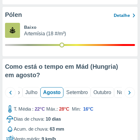
conteúdos.
Pólen
Detalhe
ção
Baixo
ão através
Artemísia (18 #/m³)
de
,
 e
dos,
publicidade
Como está o tempo em Mád (Hungria)
s, estudos
em
agosto
?
a e
mento de
o
Junho
Julho
Agosto
Setembro
Outubro
Novembro
ossos 1199
eiros
T. Média :
22°C
Máx.:
28°C
Min:
16°C
Dias de chuva:
10
dias
Acum. de chuva:
63 mm
Vento médio:
9 km/h