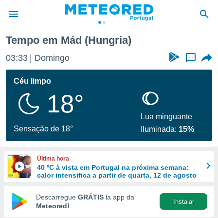
Tempo em Mád (Hungria)
de
03:33
Domingo
...
 da
empo.pt) foi
Céu limpo
or
18°
is para
e as
 fornecidas
Lua minguante
 qualidade.
Sensação de 18°
Iluminada:
15%
r a este
s das
opções:
Última hora
40 ºC à vista em Portugal na próxima semana:
ookies e
calor intensifica a partir de quarta, 12 de agosto
 forma
Descarregue
GRÁTIS
la app da
Instalar
e digital
Meteored!
da,