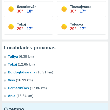
Szentistván
Tiszaújváros
30°
18°
30°
17°
Tokaj
Tolcsva
29°
17°
29°
17°
Localidades próximas
Tállya
(6.38 km)
Tokaj
(12.65 km)
Boldogkõváralja
(16.91 km)
Viss
(16.99 km)
Hernádkércs
(17.86 km)
Arka
(18.54 km)
O tempo...