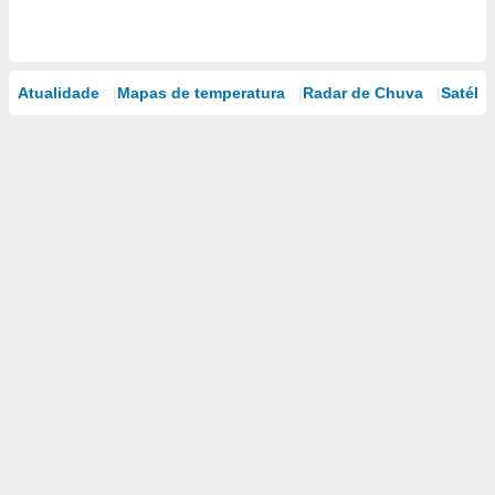
Atualidade
Mapas de temperatura
Radar de Chuva
Satélit