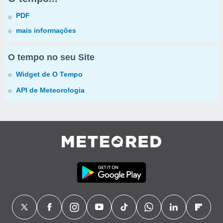
PDF
mais informações
O tempo no seu Site
Widget de O Tempo
API de Meteorologia