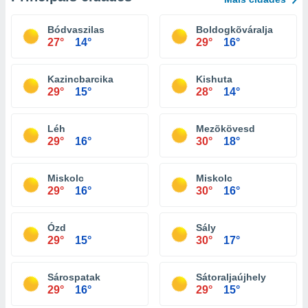
Bódvaszilas
Boldogkõváralja
27°
14°
29°
16°
Kazincbarcika
Kishuta
29°
15°
28°
14°
Léh
Mezõkövesd
29°
16°
30°
18°
Miskolc
Miskolc
29°
16°
30°
16°
Ózd
Sály
29°
15°
30°
17°
Sárospatak
Sátoraljaújhely
29°
16°
29°
15°